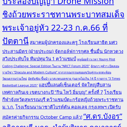
ประลองปัญญา Drone Mission
ชิงถ้วยพระราชทานพระบาทสมเด็จ
พระเจ้าอยู่หัว 22-23 ก.ค.66 ที่
ปัตตานี
สมาคมผู้ปกครองและครู โรงเรียนสาธิต มศว
ประสานมิตร (ฝ่ายประถม) จัดกอล์ฟการกุศล ชื่นมื่น นักหวดวง
สวิงประทับใจ ทีมปทุมวัน 1 คว้าแชมป์
หนูน้อยจ้าวเวหา Young Pilot
Coding Challenge: Special Edition ในงาน “NRCT Forum 2025”
อักษรฯ จุฬาฯ เปิดสอน
รายวิชา “Dracula and Modern Culture” จากวรรณกรรมสยองขวัญสู่กระจกสะท้อน
วัฒนธรรมร่วมใหม่
อัสสัมชัญ ขึ้นนำ บาสเกตบอลชาย รุ่นอายุไม่เกิน 14 ปี รายการ "3 Times
แฮปปี้แลนด์เซ็นเตอร์ จัดใหญ่สืบสาน
Basketball League 2025"
เทศกาลกินเจ เขตบางกะปิ “กิน ไหว้ อิ่มบุญ” ครั้งที่ 7
โรงเรียน
กีฬาจังหวัดสุพรรณบุรี คว้าแชมป์ตะกร้อหญิงถ้วยพระราชทาน
ม.ว.ก.
โรงเรียนนานาชาติไบรท์ตัน คอลเลจ กรุงเทพฯ เปิดรับ
“ศ.ดร.บังอร”
สมัครค่ายกิจกรรม October Camp แล้ว!