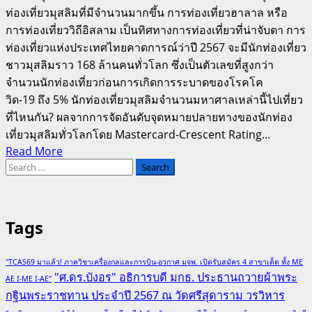
ท่องเที่ยวมุสลิมที่มีจำนวนมากขึ้น การท่องเที่ยวฮาลาล หรือ
การท่องเที่ยววิถีอิสลาม เป็นทิศทางการท่องเที่ยวที่น่าจับตา การ
ท่องเที่ยวแห่งประเทศไทยคาดการณ์ว่าปี 2567 จะมีนักท่องเที่ยว
ชาวมุสลิมราว 168 ล้านคนทั่วโลก ซึ่งเป็นตัวเลขที่สูงกว่า
จำนวนนักท่องเที่ยวก่อนการเกิดการระบาดของโรคโค
วิด-19 ถึง 5% นักท่องเที่ยวมุสลิมจำนวนมหาศาลเหล่านี้ไปเที่ยว
ที่ไหนกัน? ผลจากการจัดอันดับจุดหมายปลายทางของนักท่อง
เที่ยวมุสลิมทั่วโลกโดย Mastercard-Crescent Rating...
Read
Read More
Search
more
for:
about
Halal
Route
Tags
Application
กิน
เที่ยว
"TCAS69 มาแล้ว! ภาควิชาเครื่องกลและการบิน-อวกาศ มจพ. เปิดรับสมัคร 4 สาขาเด็ด ทั้ง ME
"ศ.ดร.บังอร" อธิการบดี มกธ. ประธานถวายผ้าพระ
ทั่ว
AE I-ME I-AE"
กฐินพระราชทาน ประจำปี 2567 ณ วัดศรีสุดาราม วรวิหาร
ไทย