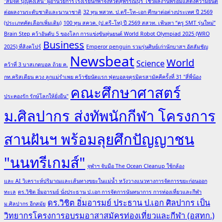
ปลอดภัย
"สมจิต บุญคงเสน" ผู้อำนวยการโรงเรียนกีฬาจังหวัดสุพรรณบุรี โชว์ผลงานพร้อมแสดงความยินดี
สไตล์
ต่อผลงานระดับชาติและนานาชาติ
32 ทุน พสวท. ป.ตรี–โท–เอก ศึกษาต่อต่างประเทศ ปี 2569
(ประเภทคัดเลือกเพิ่มเติม)
100 ทุน สควค. (ป.ตรี–โท) ปี 2569 สสวท. เฟ้นหา “ครู SMT รุ่นใหม่”
ฮา
Brain Step คว้าอันดับ 5 ของโลก การแข่งขันหุ่นยนต์ World Robot Olympiad 2025 (WRO
ลาล
Business
2025) ที่สิงคโปร์
Emperor penguin รวมรุ่นศิษย์เก่านักบาสฯ อัสสัมชัญ
Newsbeat
World
Science
คว้าที่ 3 บาสเกตบอล ถ้วย ค.
กท.คริสเตียน ควง ลูกแม่รำเพย คว้าชัยนัดแรก ฟุตบอลจตุรมิตรสามัคคีครั้งที่ 31 "สี่พี่น้อง
คณะศึกษาศาสตร์
ประคองรัก รักษ์โลกให้ยั่งยืน"
ม.ศิลปากร ส่งทัพนักกีฬา โครงการ
สานฝันฯ พร้อมลุยศึกปัญญาชน
"นนทรีเกมส์"
จุฬาฯ จับมือ The Ocean Cleanup ใช้กล้อง
และ AI วิเคราะห์ปริมาณและเส้นทางขยะในแม่น้ำ หวังวางแนวทางการจัดการขยะก่อนออก
ทะเล
ดร.วิชิต อิ่มอารมย์ นั่งประธาน ป.เอก การจัดการนันทนาการ การท่องเที่ยวและกีฬา
ดร.วิชิต อิ่มอารมย์ ประธาน ป.เอก ศิลปากร เป็น
ม.ศิลปากร อีกสมัย
วิทยากรโครงการอบรมอาสาสมัครท่องเที่ยวและกีฬา (อสทก.)