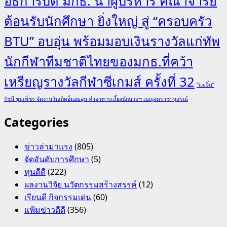
อธิการบดี มกธ. นำผู้บริหาร คณาจารย์
ต้อนรับนักศึกษา ยิ่งใหญ่ สู่ “ครอบครัว
BTU” อบอุ่น พร้อมมอบเงินรางวัลแก่ทัพ
นักกีฬาทีมชาติไทยของมกธ.ที่คว้า
เหรียญรางวัลกีฬาซีเกมส์ ครั้งที่ 32
“แม่จิ๋ม”
รัชนี ชุมเพ็ชร จัดงานวันเกิดอิ่มอบอุ่น ทำอาหารเลี้ยงนักบาสฯ เบญจมราชานุสรณ์
Categories
ข่าวล่ามาแรง
(805)
จัดอันดับการศึกษา
(5)
ทุนดีดี
(222)
ผลงานวิจัย นวัตกรรมสร้างสรรค์
(12)
เรียนดี กิจกรรมเด่น
(60)
แฟ้มข่าวดีดี
(356)