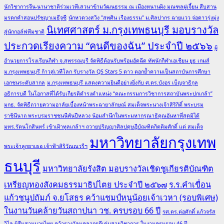
นักวิชาการจีน-นานาชาติร่วมเวทีเสวนาข้ามวัฒนธรรม ณ เมืองหนานผิง มณฑลฝูเจี้ยน สืบสาน
มรดกคำสอนปรัชญาเมธีจูซี
นักหวดวงสวิง "สุพศิน เรืองธรรม" ม.ศิลปากร ฉายแวว จ่อดาวรุ่งมุ่ง
นิเทศศาสตร์ ม.กรุงเทพธนบุรี มอบรางวัล
สู่นักกอล์ฟทีมชาติ
ประกวดเรียงความ “คนดีของฉัน” ประจำปี ๒๕๖๖
ผู้
อำนวยการโรงเรียนกีฬา จ.สุพรรณบุรี จัดพิธีต้อนรับพร้อมอัดฉีด ทัพนักกีฬาเอเชียน ยูธ เกมส์
ม.กรุงเทพธนบุรี ก้าวสู่เวทีโลก รับรางวัล QS Stars 5 ดาว ตอกย้ำความเป็นสถาบันการศึกษา
เอกชนระดับสากล
ม.กรุงเทพธนบุรี แสดงความยินดีอย่างยิ่งกับ ศ.ดร.บังอร เบ็ญจาธิกุล
อธิการบดี ในโอกาสที่ได้รับเกียรติดำรงตำแหน่ง “คณะกรรมการวิชาการสถาบันพระปกเกล้า”
มกธ. จัดพิธีถวายความอาลัยเบื้องหน้าพระฉายาลักษณ์ สมเด็จพระนางเจ้าสิริกิติ์ พระบรม
ราชินีนาถ พระบรมราชชนนีพันปีหลวง น้อมสำนึกในพระมหากรุณาธิคุณอันหาที่สุดมิได้
มทร.รัตนโกสินทร์ เข้าเฝ้าทูลเกล้าฯ ถวายปริญญาศิลปดุษฎีบัณฑิตกิตติมศักดิ์ แด่ สมเด็จ
มหาวิทยาลัยกรุงเทพ
พระเจ้าลูกยาเธอ เจ้าฟ้าสิริวัณณวรีฯ
ธนบุรี
มหาวิทยาลัยรังสิต มอบรางวัลเชิดชูเกียรติบัณฑิต
เหรียญทองสังคมธรรมาธิปไตย ประจำปี ๒๕๖๗
ร.ร.คำเขื่อน
แก้วชนูปถัมภ์ จ.ยโสธร คว้าแชมป์หนูน้อยเจ้าเวหา (รอบพิเศษ)
ในงานวันคล้ายวันสถาปนา วช. ครบรอบ 66 ปี
รศ.ดร.ต่อศักดิ์ แก้วจรัส
วิไล ผู้สืบสานมวยไทย คว้ารางวัลบุคลากรดีเด่นสายวิชาการ ในงานครบรอบ 46 ปี