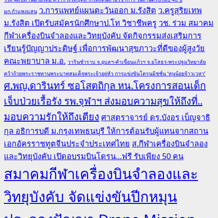
ว.การแพทย์แผนตะวันออก ม.รังสิต
ว.ครูสุริยเทพ
มก.กำแพงแสน
ม.รังสิต เปิดรับสมัครนักศึกษาป.โท วิชาชีพครู
วช. ร่วม สมาคม
กีฬาเครื่องบินจำลองและวิทยุบังคับ จัดกิจกรรมส่งเสริมการ
เรียนรู้ปัญญาประดิษฐ์ เพื่อการพัฒนาสุขภาวะที่ดีของผู้สูงวัย
คณะพยาบาล ม.อ.
วารินชำราบ จ.อุบลฯ-คำเขื่อนแก้วฯ จ.ยโสธร-พระปฐมวิทยาลัย
คว้าถ้วยพระราชทานพระบาทสมเด็จพระเจ้าอยู่หัว การแข่งขันโดรนมิชชั่น ‘หนูน้อยจ้าวเวหา’
ศ.พญ.ดารินทร์ ซอโสตถิกุล หน.โครงการสอนเด็ก
เจ็บป่วยเรื้อรัง รพ.จุฬาฯ ส่งมอบความสุขให้ถึงที่..
มอบความรักให้ถึงเตียง
ศาสตราจารย์ ดร.บังอร เบ็ญจาธิ
กุล อธิการบดี ม.กรุงเทพธนบุรี ให้การต้อนรับผู้แทนจากสถาน
เอกอัครราชทูตจีนประจำประเทศไทย
ส.กีฬาเครื่องบินจำลอง
และวิทยุบังคับ เปิดอบรมบินโดรน...ฟรี รับเพียง 50 คน
สมาคมกีฬาเครื่องบินจำลองและ
วิทยุบังคับ จัดแข่งขันปีกหมุน