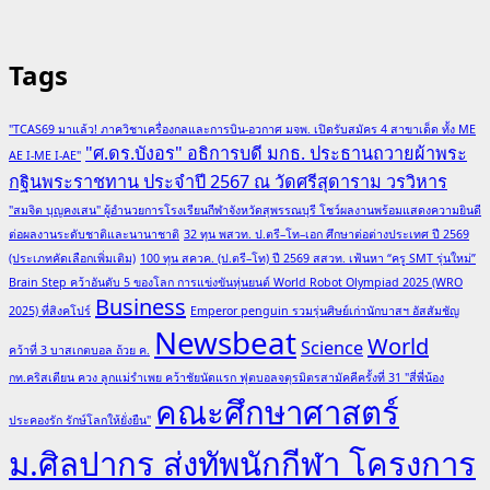
for:
about
BTU
จับ
Tags
มือ
พันธมิตร
"TCAS69 มาแล้ว! ภาควิชาเครื่องกลและการบิน-อวกาศ มจพ. เปิดรับสมัคร 4 สาขาเด็ด ทั้ง ME
จีน
"ศ.ดร.บังอร" อธิการบดี มกธ. ประธานถวายผ้าพระ
AE I-ME I-AE"
เปิด
กฐินพระราชทาน ประจำปี 2567 ณ วัดศรีสุดาราม วรวิหาร
ตัว
"สมจิต บุญคงเสน" ผู้อำนวยการโรงเรียนกีฬาจังหวัดสุพรรณบุรี โชว์ผลงานพร้อมแสดงความยินดี
“Luban-
ต่อผลงานระดับชาติและนานาชาติ
32 ทุน พสวท. ป.ตรี–โท–เอก ศึกษาต่อต่างประเทศ ปี 2569
Mozi
(ประเภทคัดเลือกเพิ่มเติม)
100 ทุน สควค. (ป.ตรี–โท) ปี 2569 สสวท. เฟ้นหา “ครู SMT รุ่นใหม่”
College,
Brain Step คว้าอันดับ 5 ของโลก การแข่งขันหุ่นยนต์ World Robot Olympiad 2025 (WRO
Thailand”
Business
อย่าง
2025) ที่สิงคโปร์
Emperor penguin รวมรุ่นศิษย์เก่านักบาสฯ อัสสัมชัญ
Newsbeat
เป็น
World
Science
คว้าที่ 3 บาสเกตบอล ถ้วย ค.
ทางการ
กท.คริสเตียน ควง ลูกแม่รำเพย คว้าชัยนัดแรก ฟุตบอลจตุรมิตรสามัคคีครั้งที่ 31 "สี่พี่น้อง
คณะศึกษาศาสตร์
ประคองรัก รักษ์โลกให้ยั่งยืน"
ม.ศิลปากร ส่งทัพนักกีฬา โครงการ