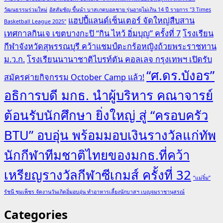
วัฒนธรรมร่วมใหม่
อัสสัมชัญ ขึ้นนำ บาสเกตบอลชาย รุ่นอายุไม่เกิน 14 ปี รายการ "3 Times
แฮปปี้แลนด์เซ็นเตอร์ จัดใหญ่สืบสาน
Basketball League 2025"
เทศกาลกินเจ เขตบางกะปิ “กิน ไหว้ อิ่มบุญ” ครั้งที่ 7
โรงเรียน
กีฬาจังหวัดสุพรรณบุรี คว้าแชมป์ตะกร้อหญิงถ้วยพระราชทาน
ม.ว.ก.
โรงเรียนนานาชาติไบรท์ตัน คอลเลจ กรุงเทพฯ เปิดรับ
“ศ.ดร.บังอร”
สมัครค่ายกิจกรรม October Camp แล้ว!
อธิการบดี มกธ. นำผู้บริหาร คณาจารย์
ต้อนรับนักศึกษา ยิ่งใหญ่ สู่ “ครอบครัว
BTU” อบอุ่น พร้อมมอบเงินรางวัลแก่ทัพ
นักกีฬาทีมชาติไทยของมกธ.ที่คว้า
เหรียญรางวัลกีฬาซีเกมส์ ครั้งที่ 32
“แม่จิ๋ม”
รัชนี ชุมเพ็ชร จัดงานวันเกิดอิ่มอบอุ่น ทำอาหารเลี้ยงนักบาสฯ เบญจมราชานุสรณ์
Categories