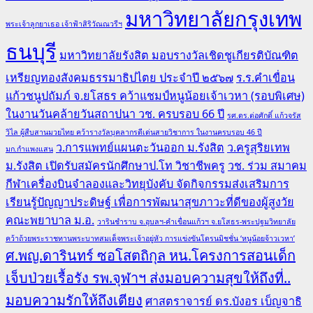
มหาวิทยาลัยกรุงเทพ
พระเจ้าลูกยาเธอ เจ้าฟ้าสิริวัณณวรีฯ
ธนบุรี
มหาวิทยาลัยรังสิต มอบรางวัลเชิดชูเกียรติบัณฑิต
เหรียญทองสังคมธรรมาธิปไตย ประจำปี ๒๕๖๗
ร.ร.คำเขื่อน
แก้วชนูปถัมภ์ จ.ยโสธร คว้าแชมป์หนูน้อยเจ้าเวหา (รอบพิเศษ)
ในงานวันคล้ายวันสถาปนา วช. ครบรอบ 66 ปี
รศ.ดร.ต่อศักดิ์ แก้วจรัส
วิไล ผู้สืบสานมวยไทย คว้ารางวัลบุคลากรดีเด่นสายวิชาการ ในงานครบรอบ 46 ปี
ว.การแพทย์แผนตะวันออก ม.รังสิต
ว.ครูสุริยเทพ
มก.กำแพงแสน
ม.รังสิต เปิดรับสมัครนักศึกษาป.โท วิชาชีพครู
วช. ร่วม สมาคม
กีฬาเครื่องบินจำลองและวิทยุบังคับ จัดกิจกรรมส่งเสริมการ
เรียนรู้ปัญญาประดิษฐ์ เพื่อการพัฒนาสุขภาวะที่ดีของผู้สูงวัย
คณะพยาบาล ม.อ.
วารินชำราบ จ.อุบลฯ-คำเขื่อนแก้วฯ จ.ยโสธร-พระปฐมวิทยาลัย
คว้าถ้วยพระราชทานพระบาทสมเด็จพระเจ้าอยู่หัว การแข่งขันโดรนมิชชั่น ‘หนูน้อยจ้าวเวหา’
ศ.พญ.ดารินทร์ ซอโสตถิกุล หน.โครงการสอนเด็ก
เจ็บป่วยเรื้อรัง รพ.จุฬาฯ ส่งมอบความสุขให้ถึงที่..
มอบความรักให้ถึงเตียง
ศาสตราจารย์ ดร.บังอร เบ็ญจาธิ