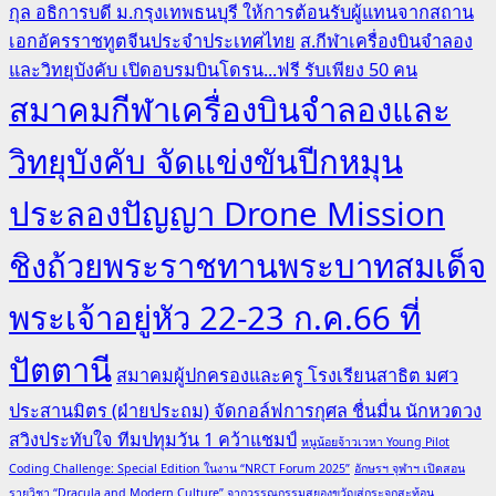
กุล อธิการบดี ม.กรุงเทพธนบุรี ให้การต้อนรับผู้แทนจากสถาน
เอกอัครราชทูตจีนประจำประเทศไทย
ส.กีฬาเครื่องบินจำลอง
และวิทยุบังคับ เปิดอบรมบินโดรน...ฟรี รับเพียง 50 คน
สมาคมกีฬาเครื่องบินจำลองและ
วิทยุบังคับ จัดแข่งขันปีกหมุน
ประลองปัญญา Drone Mission
ชิงถ้วยพระราชทานพระบาทสมเด็จ
พระเจ้าอยู่หัว 22-23 ก.ค.66 ที่
ปัตตานี
สมาคมผู้ปกครองและครู โรงเรียนสาธิต มศว
ประสานมิตร (ฝ่ายประถม) จัดกอล์ฟการกุศล ชื่นมื่น นักหวดวง
สวิงประทับใจ ทีมปทุมวัน 1 คว้าแชมป์
หนูน้อยจ้าวเวหา Young Pilot
Coding Challenge: Special Edition ในงาน “NRCT Forum 2025”
อักษรฯ จุฬาฯ เปิดสอน
รายวิชา “Dracula and Modern Culture” จากวรรณกรรมสยองขวัญสู่กระจกสะท้อน