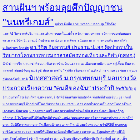
สานฝันฯ พร้อมลุยศึกปัญญาชน
"นนทรีเกมส์"
จุฬาฯ จับมือ The Ocean Cleanup ใช้กล้อง
และ AI วิเคราะห์ปริมาณและเส้นทางขยะในแม่น้ำ หวังวางแนวทางการจัดการขยะก่อนออก
ทะเล
ดร.วิชิต อิ่มอารมย์ นั่งประธาน ป.เอก การจัดการนันทนาการ การท่องเที่ยวและกีฬา
ดร.วิชิต อิ่มอารมย์ ประธาน ป.เอก ศิลปากร เป็น
ม.ศิลปากร อีกสมัย
วิทยากรโครงการอบรมอาสาสมัครท่องเที่ยวและกีฬา (อสทก.)
นักวิชาการจีน-นานาชาติร่วมเวทีเสวนาข้ามวัฒนธรรม ณ เมืองหนานผิง มณฑลฝูเจี้ยน สืบสาน
มรดกคำสอนปรัชญาเมธีจูซี
นักหวดวงสวิง "สุพศิน เรืองธรรม" ม.ศิลปากร ฉายแวว จ่อดาวรุ่งมุ่ง
นิเทศศาสตร์ ม.กรุงเทพธนบุรี มอบรางวัล
สู่นักกอล์ฟทีมชาติ
ประกวดเรียงความ “คนดีของฉัน” ประจำปี ๒๕๖๖
ผู้
อำนวยการโรงเรียนกีฬา จ.สุพรรณบุรี จัดพิธีต้อนรับพร้อมอัดฉีด ทัพนักกีฬาเอเชียน ยูธ เกมส์
ม.กรุงเทพธนบุรี ก้าวสู่เวทีโลก รับรางวัล QS Stars 5 ดาว ตอกย้ำความเป็นสถาบันการศึกษา
เอกชนระดับสากล
ม.กรุงเทพธนบุรี แสดงความยินดีอย่างยิ่งกับ ศ.ดร.บังอร เบ็ญจาธิกุล
อธิการบดี ในโอกาสที่ได้รับเกียรติดำรงตำแหน่ง “คณะกรรมการวิชาการสถาบันพระปกเกล้า”
มกธ. จัดพิธีถวายความอาลัยเบื้องหน้าพระฉายาลักษณ์ สมเด็จพระนางเจ้าสิริกิติ์ พระบรม
ราชินีนาถ พระบรมราชชนนีพันปีหลวง น้อมสำนึกในพระมหากรุณาธิคุณอันหาที่สุดมิได้
มทร.รัตนโกสินทร์ เข้าเฝ้าทูลเกล้าฯ ถวายปริญญาศิลปดุษฎีบัณฑิตกิตติมศักดิ์ แด่ สมเด็จ