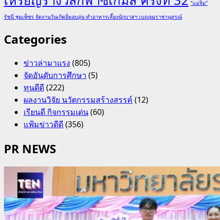
เหรียญรางวัลกีฬาซีเกมส์ ครั้งที่ 32
“แม่จิ๋ม”
รัชนี ชุมเพ็ชร จัดงานวันเกิดอิ่มอบอุ่น ทำอาหารเลี้ยงนักบาสฯ เบญจมราชานุสรณ์
Categories
ข่าวล่ามาแรง
(805)
จัดอันดับการศึกษา
(5)
ทุนดีดี
(222)
ผลงานวิจัย นวัตกรรมสร้างสรรค์
(12)
เรียนดี กิจกรรมเด่น
(60)
แฟ้มข่าวดีดี
(356)
PR NEWS