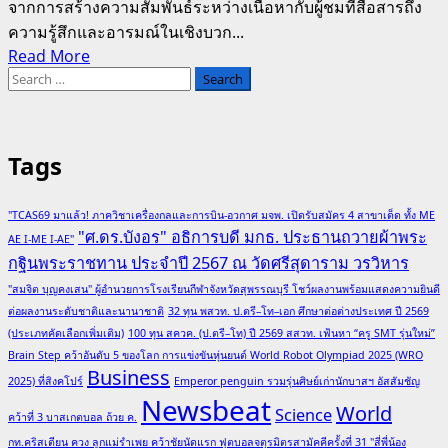
จากการสร้างความสัมพันธ์ระหว่างเนื้อหากับผู้ชมที่สื่อสารถึง
ความรู้สึกและอารมณ์ในเชิงบวก...
Read
Read More
Search
more
for:
about
“หมู
เด้ง”
Tags
กับ
การ
"TCAS69 มาแล้ว! ภาควิชาเครื่องกลและการบิน-อวกาศ มจพ. เปิดรับสมัคร 4 สาขาเด็ด ทั้ง ME
ก้าว
"ศ.ดร.บังอร" อธิการบดี มกธ. ประธานถวายผ้าพระ
AE I-ME I-AE"
ขึ้น
กฐินพระราชทาน ประจำปี 2567 ณ วัดศรีสุดาราม วรวิหาร
สู่
"สมจิต บุญคงเสน" ผู้อำนวยการโรงเรียนกีฬาจังหวัดสุพรรณบุรี โชว์ผลงานพร้อมแสดงความยินดี
ชื่อ
ต่อผลงานระดับชาติและนานาชาติ
32 ทุน พสวท. ป.ตรี–โท–เอก ศึกษาต่อต่างประเทศ ปี 2569
เสียง
(ประเภทคัดเลือกเพิ่มเติม)
100 ทุน สควค. (ป.ตรี–โท) ปี 2569 สสวท. เฟ้นหา “ครู SMT รุ่นใหม่”
ระดับ
Brain Step คว้าอันดับ 5 ของโลก การแข่งขันหุ่นยนต์ World Robot Olympiad 2025 (WRO
โลก
Business
2025) ที่สิงคโปร์
Emperor penguin รวมรุ่นศิษย์เก่านักบาสฯ อัสสัมชัญ
ของ
Newsbeat
World
Science
คว้าที่ 3 บาสเกตบอล ถ้วย ค.
ฮิปโป
กท.คริสเตียน ควง ลูกแม่รำเพย คว้าชัยนัดแรก ฟุตบอลจตุรมิตรสามัคคีครั้งที่ 31 "สี่พี่น้อง
แคระ