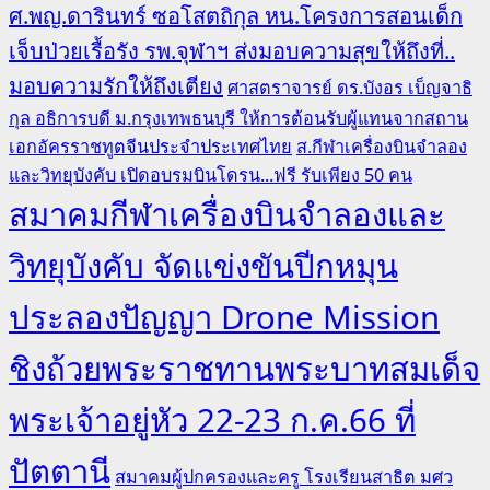
ศ.พญ.ดารินทร์ ซอโสตถิกุล หน.โครงการสอนเด็ก
เจ็บป่วยเรื้อรัง รพ.จุฬาฯ ส่งมอบความสุขให้ถึงที่..
มอบความรักให้ถึงเตียง
ศาสตราจารย์ ดร.บังอร เบ็ญจาธิ
กุล อธิการบดี ม.กรุงเทพธนบุรี ให้การต้อนรับผู้แทนจากสถาน
เอกอัครราชทูตจีนประจำประเทศไทย
ส.กีฬาเครื่องบินจำลอง
และวิทยุบังคับ เปิดอบรมบินโดรน...ฟรี รับเพียง 50 คน
สมาคมกีฬาเครื่องบินจำลองและ
วิทยุบังคับ จัดแข่งขันปีกหมุน
ประลองปัญญา Drone Mission
ชิงถ้วยพระราชทานพระบาทสมเด็จ
พระเจ้าอยู่หัว 22-23 ก.ค.66 ที่
ปัตตานี
สมาคมผู้ปกครองและครู โรงเรียนสาธิต มศว