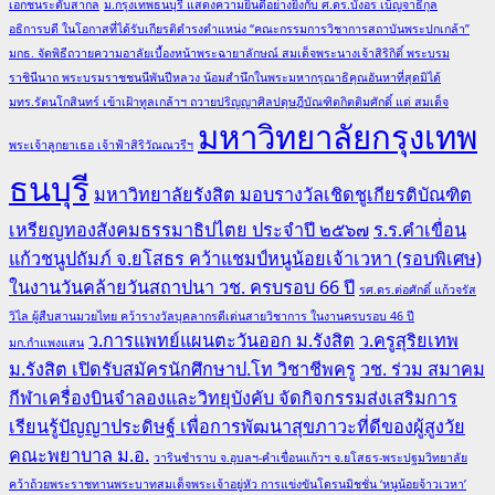
เอกชนระดับสากล
ม.กรุงเทพธนบุรี แสดงความยินดีอย่างยิ่งกับ ศ.ดร.บังอร เบ็ญจาธิกุล
อธิการบดี ในโอกาสที่ได้รับเกียรติดำรงตำแหน่ง “คณะกรรมการวิชาการสถาบันพระปกเกล้า”
มกธ. จัดพิธีถวายความอาลัยเบื้องหน้าพระฉายาลักษณ์ สมเด็จพระนางเจ้าสิริกิติ์ พระบรม
ราชินีนาถ พระบรมราชชนนีพันปีหลวง น้อมสำนึกในพระมหากรุณาธิคุณอันหาที่สุดมิได้
มทร.รัตนโกสินทร์ เข้าเฝ้าทูลเกล้าฯ ถวายปริญญาศิลปดุษฎีบัณฑิตกิตติมศักดิ์ แด่ สมเด็จ
มหาวิทยาลัยกรุงเทพ
พระเจ้าลูกยาเธอ เจ้าฟ้าสิริวัณณวรีฯ
ธนบุรี
มหาวิทยาลัยรังสิต มอบรางวัลเชิดชูเกียรติบัณฑิต
เหรียญทองสังคมธรรมาธิปไตย ประจำปี ๒๕๖๗
ร.ร.คำเขื่อน
แก้วชนูปถัมภ์ จ.ยโสธร คว้าแชมป์หนูน้อยเจ้าเวหา (รอบพิเศษ)
ในงานวันคล้ายวันสถาปนา วช. ครบรอบ 66 ปี
รศ.ดร.ต่อศักดิ์ แก้วจรัส
วิไล ผู้สืบสานมวยไทย คว้ารางวัลบุคลากรดีเด่นสายวิชาการ ในงานครบรอบ 46 ปี
ว.การแพทย์แผนตะวันออก ม.รังสิต
ว.ครูสุริยเทพ
มก.กำแพงแสน
ม.รังสิต เปิดรับสมัครนักศึกษาป.โท วิชาชีพครู
วช. ร่วม สมาคม
กีฬาเครื่องบินจำลองและวิทยุบังคับ จัดกิจกรรมส่งเสริมการ
เรียนรู้ปัญญาประดิษฐ์ เพื่อการพัฒนาสุขภาวะที่ดีของผู้สูงวัย
คณะพยาบาล ม.อ.
วารินชำราบ จ.อุบลฯ-คำเขื่อนแก้วฯ จ.ยโสธร-พระปฐมวิทยาลัย
คว้าถ้วยพระราชทานพระบาทสมเด็จพระเจ้าอยู่หัว การแข่งขันโดรนมิชชั่น ‘หนูน้อยจ้าวเวหา’