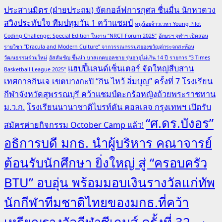
ประสานมิตร (ฝ่ายประถม) จัดกอล์ฟการกุศล ชื่นมื่น นักหวดวง
สวิงประทับใจ ทีมปทุมวัน 1 คว้าแชมป์
หนูน้อยจ้าวเวหา Young Pilot
Coding Challenge: Special Edition ในงาน “NRCT Forum 2025”
อักษรฯ จุฬาฯ เปิดสอน
รายวิชา “Dracula and Modern Culture” จากวรรณกรรมสยองขวัญสู่กระจกสะท้อน
วัฒนธรรมร่วมใหม่
อัสสัมชัญ ขึ้นนำ บาสเกตบอลชาย รุ่นอายุไม่เกิน 14 ปี รายการ "3 Times
แฮปปี้แลนด์เซ็นเตอร์ จัดใหญ่สืบสาน
Basketball League 2025"
เทศกาลกินเจ เขตบางกะปิ “กิน ไหว้ อิ่มบุญ” ครั้งที่ 7
โรงเรียน
กีฬาจังหวัดสุพรรณบุรี คว้าแชมป์ตะกร้อหญิงถ้วยพระราชทาน
ม.ว.ก.
โรงเรียนนานาชาติไบรท์ตัน คอลเลจ กรุงเทพฯ เปิดรับ
“ศ.ดร.บังอร”
สมัครค่ายกิจกรรม October Camp แล้ว!
อธิการบดี มกธ. นำผู้บริหาร คณาจารย์
ต้อนรับนักศึกษา ยิ่งใหญ่ สู่ “ครอบครัว
BTU” อบอุ่น พร้อมมอบเงินรางวัลแก่ทัพ
นักกีฬาทีมชาติไทยของมกธ.ที่คว้า