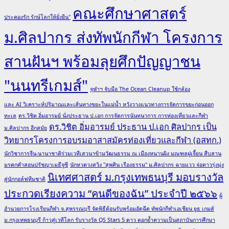
คณะศึกษาศาสตร์
และ
ประคองรัก รักษ์โลกให้ยั่งยืน"
บท
ม.ศิลปากร ส่งทัพนักกีฬา โครงการ
เรียน
จาก
สานฝันฯ พร้อมลุยศึกปัญญาชน
ยุค
สื่อ
"นนทรีเกมส์"
ดิจิทัล
จุฬาฯ จับมือ The Ocean Cleanup ใช้กล้อง
เรียบ
และ AI วิเคราะห์ปริมาณและเส้นทางขยะในแม่น้ำ หวังวางแนวทางการจัดการขยะก่อนออก
เรียง
ทะเล
ดร.วิชิต อิ่มอารมย์ นั่งประธาน ป.เอก การจัดการนันทนาการ การท่องเที่ยวและกีฬา
ดร.วิชิต อิ่มอารมย์ ประธาน ป.เอก ศิลปากร เป็น
โดย:
ม.ศิลปากร อีกสมัย
วิทยากรโครงการอบรมอาสาสมัครท่องเที่ยวและกีฬา (อสทก.)
ผศ.ดร.ณชรต
อิ่ม
นักวิชาการจีน-นานาชาติร่วมเวทีเสวนาข้ามวัฒนธรรม ณ เมืองหนานผิง มณฑลฝูเจี้ยน สืบสาน
ณะรัญ
มรดกคำสอนปรัชญาเมธีจูซี
นักหวดวงสวิง "สุพศิน เรืองธรรม" ม.ศิลปากร ฉายแวว จ่อดาวรุ่งมุ่ง
นิเทศศาสตร์ ม.กรุงเทพธนบุรี มอบรางวัล
ม.รังสิต
สู่นักกอล์ฟทีมชาติ
ประกวดเรียงความ “คนดีของฉัน” ประจำปี ๒๕๖๖
ผู้
อำนวยการโรงเรียนกีฬา จ.สุพรรณบุรี จัดพิธีต้อนรับพร้อมอัดฉีด ทัพนักกีฬาเอเชียน ยูธ เกมส์
ม.กรุงเทพธนบุรี ก้าวสู่เวทีโลก รับรางวัล QS Stars 5 ดาว ตอกย้ำความเป็นสถาบันการศึกษา