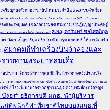
อันหาที่สุดมิได้
มทร.รัตนโกสินทร์ เข้าเฝ้าทูลเกล้าฯ ถวายปริญญาศิลปดุษฎีบัณฑิตกิตติมศักดิ์
ณฑิตเหรียญทองสังคมธรรมาธิปไตย ประจำปี ๒๕๖๗
ร.ร.คำเขื่อน
ล ผู้สืบสานมวยไทย คว้ารางวัลบุคลากรดีเด่นสายวิชาการ ในงานครบรอบ 46 ปี มก.กำแพงแสน
องและวิทยุบังคับ จัดกิจกรรมส่งเสริมการเรียนรู้ปัญญาประดิษฐ์
ศ.พญ.ดารินทร์ ซอโสตถิกุล
ว การแข่งขันโดรนมิชชั่น ‘หนูน้อยจ้าวเวหา’
ดร.บังอร เบ็ญจาธิกุล อธิการบดี ม.กรุงเทพธนบุรี ให้การต้อนรับ
สมาคมกีฬาเครื่องบินจำลองและ
คน
ยพระราชทานพระบาทสมเด็จ
ายประถม) จัดกอล์ฟการกุศล ชื่นมื่น นักหวดวงสวิงประทับใจ
lture” จากวรรณกรรมสยองขวัญสู่กระจกสะท้อนวัฒนธรรมร่วมใหม่
อัสสัมชัญ ขึ้นนำ บาสเกตบอล
้งที่ 7
โรงเรียนกีฬาจังหวัดสุพรรณบุรี คว้าแชมป์ตะกร้อหญิง
.บังอร” อธิการบดี มกธ. นำผู้บริหาร
ลแก่ทัพนักกีฬาทีมชาติไทยของมกธ.ที่