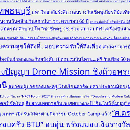
ด็จพระนางเจ้าสิริกิติ์ พระบรมราชินีนาถ พระบรมราชชนนีพันปีหลวง น้อมสำนึกในพระมหากรุณาธิคุณ
ทพธนบุรี
มหาวิทยาลัยรังสิต มอบรางวัลเชิดชูเกียรติบั
 ในงานวันคล้ายวันสถาปนา วช. ครบรอบ 66 ปี
รศ.ดร.ต่อศักดิ์ แก้วจรัสวิไ
รับสมัครนักศึกษาป.โท วิชาชีพครู
วช. ร่วม สมาคมกีฬาเครื่องบินจำล
บ จ.อุบลฯ-คำเขื่อนแก้วฯ จ.ยโสธร-พระปฐมวิทยาลัย คว้าถ้วยพระราชทานพระบาทสมเด็จพระเจ้าอยู่หั
ความสุขให้ถึงที่.. มอบความรักให้ถึงเตียง
ศาสตราจารย์ 
ื่องบินจำลองและวิทยุบังคับ เปิดอบรมบินโดรน...ฟรี รับเพียง 50 
ระลองปัญญา Drone Mission ชิงถ้ว
านี
สมาคมผู้ปกครองและครู โรงเรียนสาธิต มศว ประสานมิตร (ฝ่
l Edition ในงาน “NRCT Forum 2025”
อักษรฯ จุฬาฯ เปิดสอนรายวิชา “Dracula and Modern Cu
ตอร์ จัดใหญ่สืบสานเทศกาลกินเจ เขตบางกะปิ “กิน ไหว้ อิ่มบุญ” ครั
“ศ.ดร
ุงเทพฯ เปิดรับสมัครค่ายกิจกรรม October Camp แล้ว!
“ครอบครัว BTU” อบอุ่น พร้อมมอบเงินรางวั