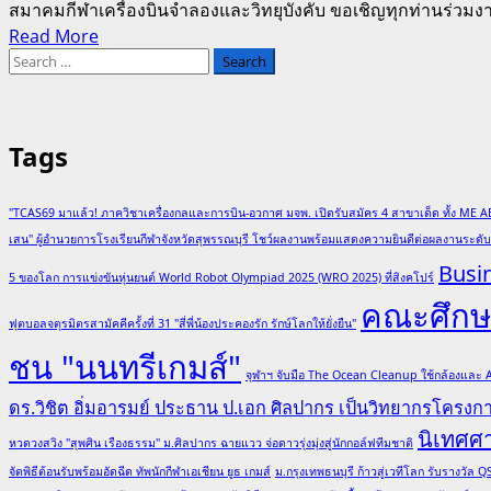
สมาคมกีฬาเครื่องบินจำลองและวิทยุบังคับ ขอเชิญทุกท่านร่วมงา
Read
Read More
Search
more
for:
about
หนู
น้อย
Tags
จ้าว
เวหา
"TCAS69 มาแล้ว! ภาควิชาเครื่องกลและการบิน-อวกาศ มจพ. เปิดรับสมัคร 4 สาขาเด็ด ทั้ง ME A
Young
Pilot
เสน" ผู้อำนวยการโรงเรียนกีฬาจังหวัดสุพรรณบุรี โชว์ผลงานพร้อมแสดงความยินดีต่อผลงานระด
Coding
Busi
5 ของโลก การแข่งขันหุ่นยนต์ World Robot Olympiad 2025 (WRO 2025) ที่สิงคโปร์
Challenge:
คณะศึกษา
Special
ฟุตบอลจตุรมิตรสามัคคีครั้งที่ 31 "สี่พี่น้องประคองรัก รักษ์โลกให้ยั่งยืน"
Edition
ชน "นนทรีเกมส์"
ใน
จุฬาฯ จับมือ The Ocean Cleanup ใช้กล้องและ
งาน
ดร.วิชิต อิ่มอารมย์ ประธาน ป.เอก ศิลปากร เป็นวิทยากรโครง
“NRCT
นิเทศศ
Forum
หวดวงสวิง "สุพศิน เรืองธรรม" ม.ศิลปากร ฉายแวว จ่อดาวรุ่งมุ่งสู่นักกอล์ฟทีมชาติ
2025”
จัดพิธีต้อนรับพร้อมอัดฉีด ทัพนักกีฬาเอเชียน ยูธ เกมส์
ม.กรุงเทพธนบุรี ก้าวสู่เวทีโลก รับรางวั