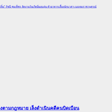
่จิ๋ม” รัชนี ชุมเพ็ชร จัดงานวันเกิดอิ่มอบอุ่น ทำอาหารเลี้ยงนักบาสฯ เบญจมราชานุสรณ์
ต้องตามกฎหมาย เล็งดำเนินคดีคนบิดเบือน