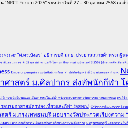
น “NRCT Forum 2025” ระหว่างวันที่ 27 – 30 ตุลาคม 2568 ณ สำน
"ศ.ดร.บังอร" อธิการบดี มกธ. ประธานถวายผ้าพระกฐิน
E I-ME I-AE"
ับชาติและนานาชาติ
32 ทุน พสวท. ป.ตรี–โท–เอก ศึกษาต่อต่างประเทศ ปี 2569 (ประเภทคัดเลือกเพิ่ม
N
ness
Emperor penguin รวมรุ่นศิษย์เก่านักบาสฯ อัสสัมชัญ คว้าที่ 3 บาสเกตบอล ถ้วย ค.
ศาสตร์ ม.ศิลปากร ส่งทัพนักกีฬา 
 AI วิเคราะห์ปริมาณและเส้นทางขยะในแม่น้ำ หวังวางแนวทางการจัดการขยะก่อนออกทะเล
ดร.วิชิ
การอบรมอาสาสมัครท่องเที่ยวและกีฬา (อสทก.)
นักวิชาการจีน-นานาชาติร่ว
าสตร์ ม.กรุงเทพธนบุรี มอบรางวัลประกวดเรียงความ
ล QS Stars 5 ดาว ตอกย้ำความเป็นสถาบันการศึกษาเอกชนระดับสากล
ม.กรุงเทพธนบุรี แสดงความยินดีอ