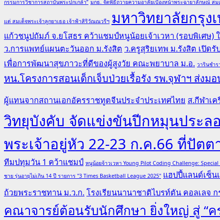
กรรมการวิชาการสถาบันพระปกเกล้า”
มกธ. จัดพิธีถวายความอาลัยเบื้องหน้าพระฉายาลักษณ์ สมเ
มหาวิทยาลัยกรุงเ
แด่ สมเด็จพระเจ้าลูกยาเธอ เจ้าฟ้าสิริวัณณวรีฯ
แก้วชนูปถัมภ์ จ.ยโสธร คว้าแชมป์หนูน้อยเจ้าเวหา (รอบพิเศษ)
ว.การแพทย์แผนตะวันออก ม.รังสิต
ว.ครูสุริยเทพ ม.รังสิต เปิด
เพื่อการพัฒนาสุขภาวะที่ดีของผู้สูงวัย คณะพยาบาล ม.อ.
วารินชำรา
หน.โครงการสอนเด็กเจ็บป่วยเรื้อรัง รพ.จุฬาฯ ส่งมอบ
ผู้แทนจากสถานเอกอัครราชทูตจีนประจำประเทศไทย
ส.กีฬาเคร
วิทยุบังคับ จัดแข่งขันปีกหมุนป
พระเจ้าอยู่หัว 22-23 ก.ค.66 ที่ปัตต
ทีมปทุมวัน 1 คว้าแชมป์
หนูน้อยจ้าวเวหา Young Pilot Coding Challenge: Specia
แฮปปี้แลนด์เซ็นเ
ชาย รุ่นอายุไม่เกิน 14 ปี รายการ "3 Times Basketball League 2025"
ถ้วยพระราชทาน ม.ว.ก.
โรงเรียนนานาชาติไบรท์ตัน คอลเลจ กร
คณาจารย์ต้อนรับนักศึกษา ยิ่งใหญ่ สู่ 