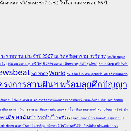
ักงานการวิจัยแห่งชาติ (วช.) ในโอกาสครบรอบ 66 ปี...
พระราชทาน ประจำปี 2567 ณ วัดศรีสุดาราม วรวิหาร
"สมจิต บุญคง
เติม)
100 ทุน สควค. (ป.ตรี–โท) ปี 2569 สสวท. เฟ้นหา “ครู SMT รุ่นใหม่”
Brain Step คว้าอันดับ
ewsbeat
World
Science
กท.คริสเตียน ควง ลูกแม่รำเพย คว้าชัยนัดแรก
โครงการสานฝันฯ พร้อมลุยศึกปัญญา
ต อิ่มอารมย์ นั่งประธาน ป.เอก การจัดการนันทนาการ การท่องเที่ยวและกีฬา ม.ศิลปากร อีกสมัย
มเวทีเสวนาข้ามวัฒนธรรม ณ เมืองหนานผิง มณฑลฝูเจี้ยน สืบสานมรดกคำสอนปรัชญาเมธีจูซี
นัก
 “คนดีของฉัน” ประจำปี ๒๕๖๖
ผู้อำนวยการโรงเรียนกีฬา จ.สุพรรณบุรี
ย่างยิ่งกับ ศ.ดร.บังอร เบ็ญจาธิกุล อธิการบดี ในโอกาสที่ได้รับเกียรติดำรงตำแหน่ง “คณะ