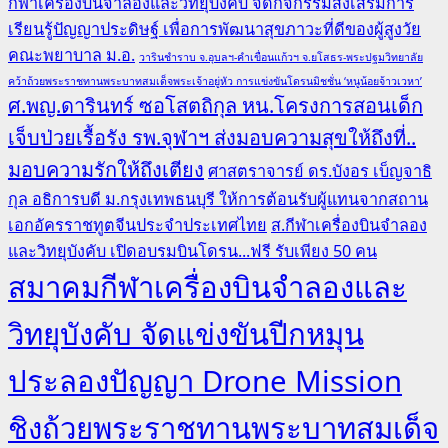
กีฬาเครื่องบินจำลองและวิทยุบังคับ จัดกิจกรรมส่งเสริมการ
เรียนรู้ปัญญาประดิษฐ์ เพื่อการพัฒนาสุขภาวะที่ดีของผู้สูงวัย
คณะพยาบาล ม.อ.
วารินชำราบ จ.อุบลฯ-คำเขื่อนแก้วฯ จ.ยโสธร-พระปฐมวิทยาลัย
คว้าถ้วยพระราชทานพระบาทสมเด็จพระเจ้าอยู่หัว การแข่งขันโดรนมิชชั่น ‘หนูน้อยจ้าวเวหา’
ศ.พญ.ดารินทร์ ซอโสตถิกุล หน.โครงการสอนเด็ก
เจ็บป่วยเรื้อรัง รพ.จุฬาฯ ส่งมอบความสุขให้ถึงที่..
มอบความรักให้ถึงเตียง
ศาสตราจารย์ ดร.บังอร เบ็ญจาธิ
กุล อธิการบดี ม.กรุงเทพธนบุรี ให้การต้อนรับผู้แทนจากสถาน
เอกอัครราชทูตจีนประจำประเทศไทย
ส.กีฬาเครื่องบินจำลอง
และวิทยุบังคับ เปิดอบรมบินโดรน...ฟรี รับเพียง 50 คน
สมาคมกีฬาเครื่องบินจำลองและ
วิทยุบังคับ จัดแข่งขันปีกหมุน
ประลองปัญญา Drone Mission
ชิงถ้วยพระราชทานพระบาทสมเด็จ