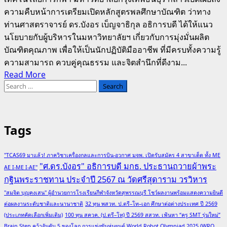
ความคืบหน้าการเตรียมเปิดหลักสูตรพลศึกษาบัณฑิต ว่าทาง
ท่านศาสตราจารย์ ดร.บังอร เบ็ญจาธิกุล อธิการบดี ได้ให้แนว
นโยบายกับผู้บริหารในมหาวิทยาลัยฯ เกี่ยวกับการมุ่งมั่นผลิต
บัณฑิตคุณภาพ เพื่อให้เป็นนักปฏิบัติมืออาชีพ ที่มีครบทั้งความรู้
ความสามารถ ควบคู่คุณธรรม และจิตสำนึกที่ดีงาม...
Read
Read More
Search
more
for:
about
วิทยาศาสตร์
และ
Tags
เทคโนโลยี
การ
"TCAS69 มาแล้ว! ภาควิชาเครื่องกลและการบิน-อวกาศ มจพ. เปิดรับสมัคร 4 สาขาเด็ด ทั้ง ME
กีฬา
"ศ.ดร.บังอร" อธิการบดี มกธ. ประธานถวายผ้าพระ
AE I-ME I-AE"
ม.กรุงเทพ
กฐินพระราชทาน ประจำปี 2567 ณ วัดศรีสุดาราม วรวิหาร
ธนบุรี
"สมจิต บุญคงเสน" ผู้อำนวยการโรงเรียนกีฬาจังหวัดสุพรรณบุรี โชว์ผลงานพร้อมแสดงความยินดี
เตรียม
ต่อผลงานระดับชาติและนานาชาติ
32 ทุน พสวท. ป.ตรี–โท–เอก ศึกษาต่อต่างประเทศ ปี 2569
เปิด
(ประเภทคัดเลือกเพิ่มเติม)
100 ทุน สควค. (ป.ตรี–โท) ปี 2569 สสวท. เฟ้นหา “ครู SMT รุ่นใหม่”
หลักสูตร
Brain Step คว้าอันดับ 5 ของโลก การแข่งขันหุ่นยนต์ World Robot Olympiad 2025 (WRO