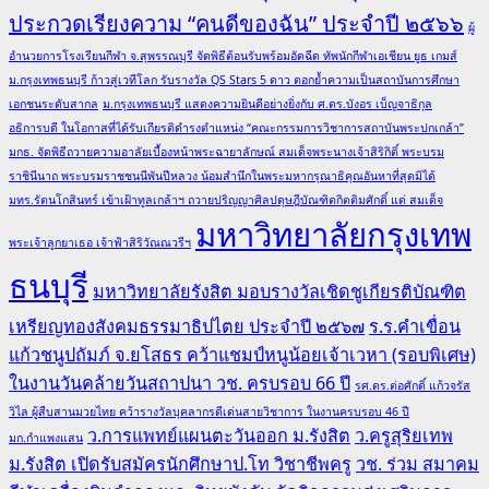
ประกวดเรียงความ “คนดีของฉัน” ประจำปี ๒๕๖๖
ผู้
อำนวยการโรงเรียนกีฬา จ.สุพรรณบุรี จัดพิธีต้อนรับพร้อมอัดฉีด ทัพนักกีฬาเอเชียน ยูธ เกมส์
ม.กรุงเทพธนบุรี ก้าวสู่เวทีโลก รับรางวัล QS Stars 5 ดาว ตอกย้ำความเป็นสถาบันการศึกษา
เอกชนระดับสากล
ม.กรุงเทพธนบุรี แสดงความยินดีอย่างยิ่งกับ ศ.ดร.บังอร เบ็ญจาธิกุล
อธิการบดี ในโอกาสที่ได้รับเกียรติดำรงตำแหน่ง “คณะกรรมการวิชาการสถาบันพระปกเกล้า”
มกธ. จัดพิธีถวายความอาลัยเบื้องหน้าพระฉายาลักษณ์ สมเด็จพระนางเจ้าสิริกิติ์ พระบรม
ราชินีนาถ พระบรมราชชนนีพันปีหลวง น้อมสำนึกในพระมหากรุณาธิคุณอันหาที่สุดมิได้
มทร.รัตนโกสินทร์ เข้าเฝ้าทูลเกล้าฯ ถวายปริญญาศิลปดุษฎีบัณฑิตกิตติมศักดิ์ แด่ สมเด็จ
มหาวิทยาลัยกรุงเทพ
พระเจ้าลูกยาเธอ เจ้าฟ้าสิริวัณณวรีฯ
ธนบุรี
มหาวิทยาลัยรังสิต มอบรางวัลเชิดชูเกียรติบัณฑิต
เหรียญทองสังคมธรรมาธิปไตย ประจำปี ๒๕๖๗
ร.ร.คำเขื่อน
แก้วชนูปถัมภ์ จ.ยโสธร คว้าแชมป์หนูน้อยเจ้าเวหา (รอบพิเศษ)
ในงานวันคล้ายวันสถาปนา วช. ครบรอบ 66 ปี
รศ.ดร.ต่อศักดิ์ แก้วจรัส
วิไล ผู้สืบสานมวยไทย คว้ารางวัลบุคลากรดีเด่นสายวิชาการ ในงานครบรอบ 46 ปี
ว.การแพทย์แผนตะวันออก ม.รังสิต
ว.ครูสุริยเทพ
มก.กำแพงแสน
ม.รังสิต เปิดรับสมัครนักศึกษาป.โท วิชาชีพครู
วช. ร่วม สมาคม