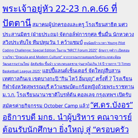
พระเจ้าอยู่หัว 22-23 ก.ค.66 ที่
ปัตตานี
สมาคมผู้ปกครองและครู โรงเรียนสาธิต มศว
ประสานมิตร (ฝ่ายประถม) จัดกอล์ฟการกุศล ชื่นมื่น นักหวดวง
สวิงประทับใจ ทีมปทุมวัน 1 คว้าแชมป์
หนูน้อยจ้าวเวหา Young Pilot
Coding Challenge: Special Edition ในงาน “NRCT Forum 2025”
อักษรฯ จุฬาฯ เปิดสอน
รายวิชา “Dracula and Modern Culture” จากวรรณกรรมสยองขวัญสู่กระจกสะท้อน
วัฒนธรรมร่วมใหม่
อัสสัมชัญ ขึ้นนำ บาสเกตบอลชาย รุ่นอายุไม่เกิน 14 ปี รายการ "3 Times
แฮปปี้แลนด์เซ็นเตอร์ จัดใหญ่สืบสาน
Basketball League 2025"
เทศกาลกินเจ เขตบางกะปิ “กิน ไหว้ อิ่มบุญ” ครั้งที่ 7
โรงเรียน
กีฬาจังหวัดสุพรรณบุรี คว้าแชมป์ตะกร้อหญิงถ้วยพระราชทาน
ม.ว.ก.
โรงเรียนนานาชาติไบรท์ตัน คอลเลจ กรุงเทพฯ เปิดรับ
“ศ.ดร.บังอร”
สมัครค่ายกิจกรรม October Camp แล้ว!
อธิการบดี มกธ. นำผู้บริหาร คณาจารย์
ต้อนรับนักศึกษา ยิ่งใหญ่ สู่ “ครอบครัว