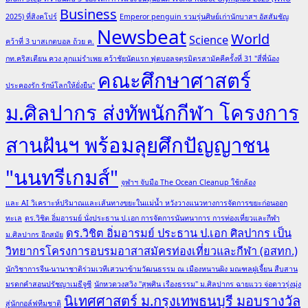
ใหม่
Business
2025) ที่สิงคโปร์
Emperor penguin รวมรุ่นศิษย์เก่านักบาสฯ อัสสัมชัญ
รองรับ
Newsbeat
World
Science
คว้าที่ 3 บาสเกตบอล ถ้วย ค.
นักศึกษา
กท.คริสเตียน ควง ลูกแม่รำเพย คว้าชัยนัดแรก ฟุตบอลจตุรมิตรสามัคคีครั้งที่ 31 "สี่พี่น้อง
ไทย
คณะศึกษาศาสตร์
และ
ประคองรัก รักษ์โลกให้ยั่งยืน"
ต่าง
ม.ศิลปากร ส่งทัพนักกีฬา โครงการ
ชาติ
สานฝันฯ พร้อมลุยศึกปัญญาชน
"นนทรีเกมส์"
จุฬาฯ จับมือ The Ocean Cleanup ใช้กล้อง
และ AI วิเคราะห์ปริมาณและเส้นทางขยะในแม่น้ำ หวังวางแนวทางการจัดการขยะก่อนออก
ทะเล
ดร.วิชิต อิ่มอารมย์ นั่งประธาน ป.เอก การจัดการนันทนาการ การท่องเที่ยวและกีฬา
ดร.วิชิต อิ่มอารมย์ ประธาน ป.เอก ศิลปากร เป็น
ม.ศิลปากร อีกสมัย
วิทยากรโครงการอบรมอาสาสมัครท่องเที่ยวและกีฬา (อสทก.)
นักวิชาการจีน-นานาชาติร่วมเวทีเสวนาข้ามวัฒนธรรม ณ เมืองหนานผิง มณฑลฝูเจี้ยน สืบสาน
มรดกคำสอนปรัชญาเมธีจูซี
นักหวดวงสวิง "สุพศิน เรืองธรรม" ม.ศิลปากร ฉายแวว จ่อดาวรุ่งมุ่ง
นิเทศศาสตร์ ม.กรุงเทพธนบุรี มอบรางวัล
สู่นักกอล์ฟทีมชาติ