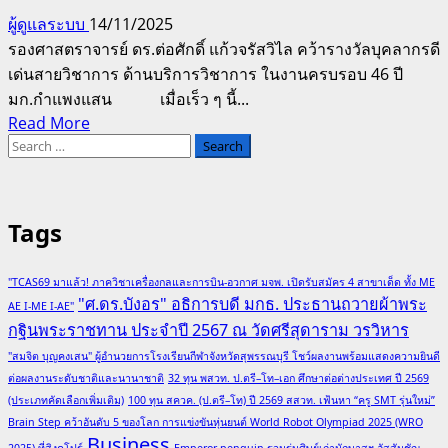
ผู้ดูแลระบบ
14/11/2025
รองศาสตราจารย์ ดร.ต่อศักดิ์ แก้วจรัสวิไล คว้ารางวัลบุคลากรดี
เด่นสายวิชาการ ด้านบริการวิชาการ ในงานครบรอบ 46 ปี
มก.กำแพงแสน เมื่อเร็ว ๆ นี้...
Read
Read More
Search
more
for:
about
รศ.ดร.ต่อ
ศักดิ์
Tags
แก้ว
จรัส
"TCAS69 มาแล้ว! ภาควิชาเครื่องกลและการบิน-อวกาศ มจพ. เปิดรับสมัคร 4 สาขาเด็ด ทั้ง ME
วิไล
"ศ.ดร.บังอร" อธิการบดี มกธ. ประธานถวายผ้าพระ
AE I-ME I-AE"
ผู้
กฐินพระราชทาน ประจำปี 2567 ณ วัดศรีสุดาราม วรวิหาร
สืบสาน
"สมจิต บุญคงเสน" ผู้อำนวยการโรงเรียนกีฬาจังหวัดสุพรรณบุรี โชว์ผลงานพร้อมแสดงความยินดี
มวยไทย
ต่อผลงานระดับชาติและนานาชาติ
32 ทุน พสวท. ป.ตรี–โท–เอก ศึกษาต่อต่างประเทศ ปี 2569
คว้า
(ประเภทคัดเลือกเพิ่มเติม)
100 ทุน สควค. (ป.ตรี–โท) ปี 2569 สสวท. เฟ้นหา “ครู SMT รุ่นใหม่”
รางวัล
Brain Step คว้าอันดับ 5 ของโลก การแข่งขันหุ่นยนต์ World Robot Olympiad 2025 (WRO
บุคลากร
Business
2025) ที่สิงคโปร์
Emperor penguin รวมรุ่นศิษย์เก่านักบาสฯ อัสสัมชัญ