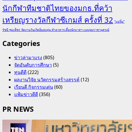
นักกีฬาทีมชาติไทยของมกธ.ที่คว้า
เหรียญรางวัลกีฬาซีเกมส์ ครั้งที่ 32
“แม่จิ๋ม”
รัชนี ชุมเพ็ชร จัดงานวันเกิดอิ่มอบอุ่น ทำอาหารเลี้ยงนักบาสฯ เบญจมราชานุสรณ์
Categories
ข่าวล่ามาแรง
(805)
จัดอันดับการศึกษา
(5)
ทุนดีดี
(222)
ผลงานวิจัย นวัตกรรมสร้างสรรค์
(12)
เรียนดี กิจกรรมเด่น
(60)
แฟ้มข่าวดีดี
(356)
PR NEWS