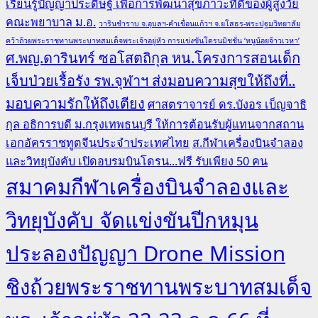
เรียนรู้ปัญญาประดิษฐ์ เพื่อการพัฒนาสุขภาวะที่ดีของผู้สูงวัย
คณะพยาบาล ม.อ.
วารินชำราบ จ.อุบลฯ-คำเขื่อนแก้วฯ จ.ยโสธร-พระปฐมวิทยาลัย
คว้าถ้วยพระราชทานพระบาทสมเด็จพระเจ้าอยู่หัว การแข่งขันโดรนมิชชั่น ‘หนูน้อยจ้าวเวหา’
ศ.พญ.ดารินทร์ ซอโสตถิกุล หน.โครงการสอนเด็ก
เจ็บป่วยเรื้อรัง รพ.จุฬาฯ ส่งมอบความสุขให้ถึงที่..
มอบความรักให้ถึงเตียง
ศาสตราจารย์ ดร.บังอร เบ็ญจาธิ
กุล อธิการบดี ม.กรุงเทพธนบุรี ให้การต้อนรับผู้แทนจากสถาน
เอกอัครราชทูตจีนประจำประเทศไทย
ส.กีฬาเครื่องบินจำลอง
และวิทยุบังคับ เปิดอบรมบินโดรน...ฟรี รับเพียง 50 คน
สมาคมกีฬาเครื่องบินจำลองและ
วิทยุบังคับ จัดแข่งขันปีกหมุน
ประลองปัญญา Drone Mission
ชิงถ้วยพระราชทานพระบาทสมเด็จ