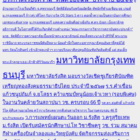
ผู้
อำนวยการโรงเรียนกีฬา จ.สุพรรณบุรี จัดพิธีต้อนรับพร้อมอัดฉีด ทัพนักกีฬาเอเชียน ยูธ เกมส์
ม.กรุงเทพธนบุรี ก้าวสู่เวทีโลก รับรางวัล QS Stars 5 ดาว ตอกย้ำความเป็นสถาบันการศึกษา
เอกชนระดับสากล
ม.กรุงเทพธนบุรี แสดงความยินดีอย่างยิ่งกับ ศ.ดร.บังอร เบ็ญจาธิกุล
อธิการบดี ในโอกาสที่ได้รับเกียรติดำรงตำแหน่ง “คณะกรรมการวิชาการสถาบันพระปกเกล้า”
มกธ. จัดพิธีถวายความอาลัยเบื้องหน้าพระฉายาลักษณ์ สมเด็จพระนางเจ้าสิริกิติ์ พระบรม
ราชินีนาถ พระบรมราชชนนีพันปีหลวง น้อมสำนึกในพระมหากรุณาธิคุณอันหาที่สุดมิได้
มทร.รัตนโกสินทร์ เข้าเฝ้าทูลเกล้าฯ ถวายปริญญาศิลปดุษฎีบัณฑิตกิตติมศักดิ์ แด่ สมเด็จ
มหาวิทยาลัยกรุงเทพ
พระเจ้าลูกยาเธอ เจ้าฟ้าสิริวัณณวรีฯ
ธนบุรี
มหาวิทยาลัยรังสิต มอบรางวัลเชิดชูเกียรติบัณฑิต
เหรียญทองสังคมธรรมาธิปไตย ประจำปี ๒๕๖๗
ร.ร.คำเขื่อน
แก้วชนูปถัมภ์ จ.ยโสธร คว้าแชมป์หนูน้อยเจ้าเวหา (รอบพิเศษ)
ในงานวันคล้ายวันสถาปนา วช. ครบรอบ 66 ปี
รศ.ดร.ต่อศักดิ์ แก้วจรัส
วิไล ผู้สืบสานมวยไทย คว้ารางวัลบุคลากรดีเด่นสายวิชาการ ในงานครบรอบ 46 ปี
ว.การแพทย์แผนตะวันออก ม.รังสิต
ว.ครูสุริยเทพ
มก.กำแพงแสน
ม.รังสิต เปิดรับสมัครนักศึกษาป.โท วิชาชีพครู
วช. ร่วม สมาคม
กีฬาเครื่องบินจำลองและวิทยุบังคับ จัดกิจกรรมส่งเสริมการ