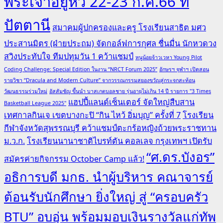
พระเจ้าอยู่หัว 22-23 ก.ค.66 ที่
ปัตตานี
สมาคมผู้ปกครองและครู โรงเรียนสาธิต มศว
ประสานมิตร (ฝ่ายประถม) จัดกอล์ฟการกุศล ชื่นมื่น นักหวดวง
สวิงประทับใจ ทีมปทุมวัน 1 คว้าแชมป์
หนูน้อยจ้าวเวหา Young Pilot
Coding Challenge: Special Edition ในงาน “NRCT Forum 2025”
อักษรฯ จุฬาฯ เปิดสอน
รายวิชา “Dracula and Modern Culture” จากวรรณกรรมสยองขวัญสู่กระจกสะท้อน
วัฒนธรรมร่วมใหม่
อัสสัมชัญ ขึ้นนำ บาสเกตบอลชาย รุ่นอายุไม่เกิน 14 ปี รายการ "3 Times
แฮปปี้แลนด์เซ็นเตอร์ จัดใหญ่สืบสาน
Basketball League 2025"
เทศกาลกินเจ เขตบางกะปิ “กิน ไหว้ อิ่มบุญ” ครั้งที่ 7
โรงเรียน
กีฬาจังหวัดสุพรรณบุรี คว้าแชมป์ตะกร้อหญิงถ้วยพระราชทาน
ม.ว.ก.
โรงเรียนนานาชาติไบรท์ตัน คอลเลจ กรุงเทพฯ เปิดรับ
“ศ.ดร.บังอร”
สมัครค่ายกิจกรรม October Camp แล้ว!
อธิการบดี มกธ. นำผู้บริหาร คณาจารย์
ต้อนรับนักศึกษา ยิ่งใหญ่ สู่ “ครอบครัว
BTU” อบอุ่น พร้อมมอบเงินรางวัลแก่ทัพ