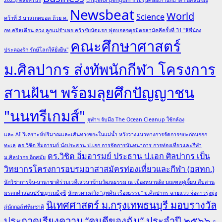
ดี
Newsbeat
World
Science
คว้าที่ 3 บาสเกตบอล ถ้วย ค.
เด่น
กท.คริสเตียน ควง ลูกแม่รำเพย คว้าชัยนัดแรก ฟุตบอลจตุรมิตรสามัคคีครั้งที่ 31 "สี่พี่น้อง
สาย
คณะศึกษาศาสตร์
วิชาการ
ประคองรัก รักษ์โลกให้ยั่งยืน"
ใน
ม.ศิลปากร ส่งทัพนักกีฬา โครงการ
งาน
ครบ
สานฝันฯ พร้อมลุยศึกปัญญาชน
รอบ
46
"นนทรีเกมส์"
ปี
จุฬาฯ จับมือ The Ocean Cleanup ใช้กล้อง
มก.กำแพงแสน
และ AI วิเคราะห์ปริมาณและเส้นทางขยะในแม่น้ำ หวังวางแนวทางการจัดการขยะก่อนออก
ทะเล
ดร.วิชิต อิ่มอารมย์ นั่งประธาน ป.เอก การจัดการนันทนาการ การท่องเที่ยวและกีฬา
ดร.วิชิต อิ่มอารมย์ ประธาน ป.เอก ศิลปากร เป็น
ม.ศิลปากร อีกสมัย
วิทยากรโครงการอบรมอาสาสมัครท่องเที่ยวและกีฬา (อสทก.)
นักวิชาการจีน-นานาชาติร่วมเวทีเสวนาข้ามวัฒนธรรม ณ เมืองหนานผิง มณฑลฝูเจี้ยน สืบสาน
มรดกคำสอนปรัชญาเมธีจูซี
นักหวดวงสวิง "สุพศิน เรืองธรรม" ม.ศิลปากร ฉายแวว จ่อดาวรุ่งมุ่ง
นิเทศศาสตร์ ม.กรุงเทพธนบุรี มอบรางวัล
สู่นักกอล์ฟทีมชาติ
ประกวดเรียงความ “คนดีของฉัน” ประจำปี ๒๕๖๖