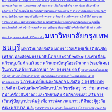
เอกชนระดับสากล
ม.กรุงเทพธนบุรี แสดงความยินดีอย่างยิ่งกับ ศ.ดร.บังอร เบ็ญจาธิกุล
อธิการบดี ในโอกาสที่ได้รับเกียรติดำรงตำแหน่ง “คณะกรรมการวิชาการสถาบันพระปกเกล้า”
มกธ. จัดพิธีถวายความอาลัยเบื้องหน้าพระฉายาลักษณ์ สมเด็จพระนางเจ้าสิริกิติ์ พระบรม
ราชินีนาถ พระบรมราชชนนีพันปีหลวง น้อมสำนึกในพระมหากรุณาธิคุณอันหาที่สุดมิได้
มทร.รัตนโกสินทร์ เข้าเฝ้าทูลเกล้าฯ ถวายปริญญาศิลปดุษฎีบัณฑิตกิตติมศักดิ์ แด่ สมเด็จ
มหาวิทยาลัยกรุงเทพ
พระเจ้าลูกยาเธอ เจ้าฟ้าสิริวัณณวรีฯ
ธนบุรี
มหาวิทยาลัยรังสิต มอบรางวัลเชิดชูเกียรติบัณฑิต
เหรียญทองสังคมธรรมาธิปไตย ประจำปี ๒๕๖๗
ร.ร.คำเขื่อน
แก้วชนูปถัมภ์ จ.ยโสธร คว้าแชมป์หนูน้อยเจ้าเวหา (รอบพิเศษ)
ในงานวันคล้ายวันสถาปนา วช. ครบรอบ 66 ปี
รศ.ดร.ต่อศักดิ์ แก้วจรัส
วิไล ผู้สืบสานมวยไทย คว้ารางวัลบุคลากรดีเด่นสายวิชาการ ในงานครบรอบ 46 ปี
ว.การแพทย์แผนตะวันออก ม.รังสิต
ว.ครูสุริยเทพ
มก.กำแพงแสน
ม.รังสิต เปิดรับสมัครนักศึกษาป.โท วิชาชีพครู
วช. ร่วม สมาคม
กีฬาเครื่องบินจำลองและวิทยุบังคับ จัดกิจกรรมส่งเสริมการ
เรียนรู้ปัญญาประดิษฐ์ เพื่อการพัฒนาสุขภาวะที่ดีของผู้สูงวัย
คณะพยาบาล ม.อ.
วารินชำราบ จ.อุบลฯ-คำเขื่อนแก้วฯ จ.ยโสธร-พระปฐมวิทยาลัย