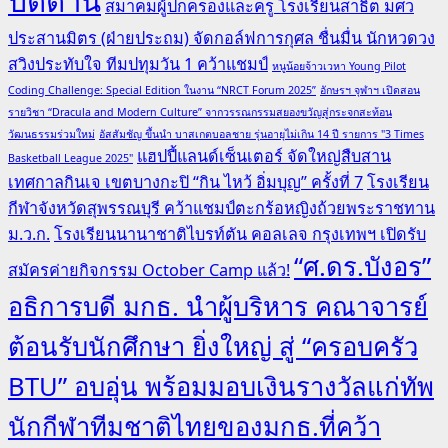
ปัตตานี
สมาคมผู้ปกครองและครู โรงเรียนสาธิต มศว
ประสานมิตร (ฝ่ายประถม) จัดกอล์ฟการกุศล ชื่นมื่น นักหวดวง
สวิงประทับใจ ทีมปทุมวัน 1 คว้าแชมป์
หนูน้อยจ้าวเวหา Young Pilot
Coding Challenge: Special Edition ในงาน “NRCT Forum 2025”
อักษรฯ จุฬาฯ เปิดสอน
รายวิชา “Dracula and Modern Culture” จากวรรณกรรมสยองขวัญสู่กระจกสะท้อน
วัฒนธรรมร่วมใหม่
อัสสัมชัญ ขึ้นนำ บาสเกตบอลชาย รุ่นอายุไม่เกิน 14 ปี รายการ "3 Times
แฮปปี้แลนด์เซ็นเตอร์ จัดใหญ่สืบสาน
Basketball League 2025"
เทศกาลกินเจ เขตบางกะปิ “กิน ไหว้ อิ่มบุญ” ครั้งที่ 7
โรงเรียน
กีฬาจังหวัดสุพรรณบุรี คว้าแชมป์ตะกร้อหญิงถ้วยพระราชทาน
ม.ว.ก.
โรงเรียนนานาชาติไบรท์ตัน คอลเลจ กรุงเทพฯ เปิดรับ
“ศ.ดร.บังอร”
สมัครค่ายกิจกรรม October Camp แล้ว!
อธิการบดี มกธ. นำผู้บริหาร คณาจารย์
ต้อนรับนักศึกษา ยิ่งใหญ่ สู่ “ครอบครัว
BTU” อบอุ่น พร้อมมอบเงินรางวัลแก่ทัพ
นักกีฬาทีมชาติไทยของมกธ.ที่คว้า