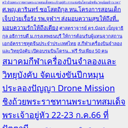
คว้าถ้วยพระราชทานพระบาทสมเด็จพระเจ้าอยู่หัว การแข่งขันโดรนมิชชั่น ‘หนูน้อยจ้าวเวหา’
ศ.พญ.ดารินทร์ ซอโสตถิกุล หน.โครงการสอนเด็ก
เจ็บป่วยเรื้อรัง รพ.จุฬาฯ ส่งมอบความสุขให้ถึงที่..
มอบความรักให้ถึงเตียง
ศาสตราจารย์ ดร.บังอร เบ็ญจาธิ
กุล อธิการบดี ม.กรุงเทพธนบุรี ให้การต้อนรับผู้แทนจากสถาน
เอกอัครราชทูตจีนประจำประเทศไทย
ส.กีฬาเครื่องบินจำลอง
และวิทยุบังคับ เปิดอบรมบินโดรน...ฟรี รับเพียง 50 คน
สมาคมกีฬาเครื่องบินจำลองและ
วิทยุบังคับ จัดแข่งขันปีกหมุน
ประลองปัญญา Drone Mission
ชิงถ้วยพระราชทานพระบาทสมเด็จ
พระเจ้าอยู่หัว 22-23 ก.ค.66 ที่