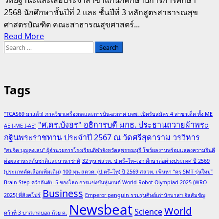
วิทยฐานะและเสื้อประจำสาขาแก่นักศึกษาปีการการศึกษา
2568 นักศึกษาชั้นปีที่ 2 และ ชั้นปีที่ 3 หลักสูตรสาธารณสุข
ศาสตรบัณฑิต คณะสาธารณสุขศาสตร์...
Read
Read More
Search
more
for:
about
มกธ.
จัด
Tags
พิธี
มอบ
"TCAS69 มาแล้ว! ภาควิชาเครื่องกลและการบิน-อวกาศ มจพ. เปิดรับสมัคร 4 สาขาเด็ด ทั้ง ME
เข็ม
"ศ.ดร.บังอร" อธิการบดี มกธ. ประธานถวายผ้าพระ
AE I-ME I-AE"
วิทยฐานะ
กฐินพระราชทาน ประจำปี 2567 ณ วัดศรีสุดาราม วรวิหาร
และ
"สมจิต บุญคงเสน" ผู้อำนวยการโรงเรียนกีฬาจังหวัดสุพรรณบุรี โชว์ผลงานพร้อมแสดงความยินดี
เสื้อ
ต่อผลงานระดับชาติและนานาชาติ
32 ทุน พสวท. ป.ตรี–โท–เอก ศึกษาต่อต่างประเทศ ปี 2569
ประจำ
(ประเภทคัดเลือกเพิ่มเติม)
100 ทุน สควค. (ป.ตรี–โท) ปี 2569 สสวท. เฟ้นหา “ครู SMT รุ่นใหม่”
สาขา
Brain Step คว้าอันดับ 5 ของโลก การแข่งขันหุ่นยนต์ World Robot Olympiad 2025 (WRO
แก่
Business
2025) ที่สิงคโปร์
Emperor penguin รวมรุ่นศิษย์เก่านักบาสฯ อัสสัมชัญ
นักศึกษา
Newsbeat
World
Science
คว้าที่ 3 บาสเกตบอล ถ้วย ค.
คณะ