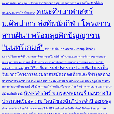
กท.คริสเตียน ควง ลูกแม่รำเพย คว้าชัยนัดแรก ฟุตบอลจตุรมิตรสามัคคีครั้งที่ 31 "สี่พี่น้อง
สาธารณสุข
คณะศึกษาศาสตร์
ศาสตร์
ประคองรัก รักษ์โลกให้ยั่งยืน"
ปี
ม.ศิลปากร ส่งทัพนักกีฬา โครงการ
การ
ศึกษา
สานฝันฯ พร้อมลุยศึกปัญญาชน
2568
"นนทรีเกมส์"
จุฬาฯ จับมือ The Ocean Cleanup ใช้กล้อง
และ AI วิเคราะห์ปริมาณและเส้นทางขยะในแม่น้ำ หวังวางแนวทางการจัดการขยะก่อนออก
ทะเล
ดร.วิชิต อิ่มอารมย์ นั่งประธาน ป.เอก การจัดการนันทนาการ การท่องเที่ยวและกีฬา
ดร.วิชิต อิ่มอารมย์ ประธาน ป.เอก ศิลปากร เป็น
ม.ศิลปากร อีกสมัย
วิทยากรโครงการอบรมอาสาสมัครท่องเที่ยวและกีฬา (อสทก.)
นักวิชาการจีน-นานาชาติร่วมเวทีเสวนาข้ามวัฒนธรรม ณ เมืองหนานผิง มณฑลฝูเจี้ยน สืบสาน
มรดกคำสอนปรัชญาเมธีจูซี
นักหวดวงสวิง "สุพศิน เรืองธรรม" ม.ศิลปากร ฉายแวว จ่อดาวรุ่งมุ่ง
นิเทศศาสตร์ ม.กรุงเทพธนบุรี มอบรางวัล
สู่นักกอล์ฟทีมชาติ
ประกวดเรียงความ “คนดีของฉัน” ประจำปี ๒๕๖๖
ผู้
อำนวยการโรงเรียนกีฬา จ.สุพรรณบุรี จัดพิธีต้อนรับพร้อมอัดฉีด ทัพนักกีฬาเอเชียน ยูธ เกมส์
ม.กรุงเทพธนบุรี ก้าวสู่เวทีโลก รับรางวัล QS Stars 5 ดาว ตอกย้ำความเป็นสถาบันการศึกษา