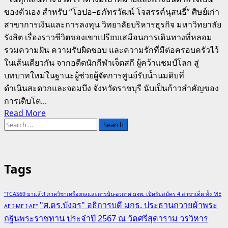
ของตัวเอง สำหรับ “โอปอ–ธภัทรวัฒน์ โจสรรค์นุสนธิ์” ศิษย์เก่า
สาขาการเงินและการลงทุน วิทยาลัยบริหารธุรกิจ มหาวิทยาลัย
รังสิต เรื่องราวชีวิตของเขาเปรียบเสมือนการเดินทางที่หลอม
รวมความฝัน ความรับผิดชอบ และความรักที่มีต่อครอบครัวไว้
ในเส้นเดียวกัน จากอดีตนักกีฬาเจ็ตสกี ผู้คว้าแชมป์โลก สู่
บทบาทใหม่ในฐานะผู้ช่วยผู้จัดการศูนย์รับน้ำนมดิบที่
ดำเนินสะดวกและจอมบึง จังหวัดราชบุรี นับเป็นก้าวสำคัญของ
การเติบโต...
Read
Read More
Search
more
for:
about
พลัง
ใจ
Tags
จาก
แชมป์
"TCAS69 มาแล้ว! ภาควิชาเครื่องกลและการบิน-อวกาศ มจพ. เปิดรับสมัคร 4 สาขาเด็ด ทั้ง ME
โลก
"ศ.ดร.บังอร" อธิการบดี มกธ. ประธานถวายผ้าพระ
AE I-ME I-AE"
สู่
กฐินพระราชทาน ประจำปี 2567 ณ วัดศรีสุดาราม วรวิหาร
แรง