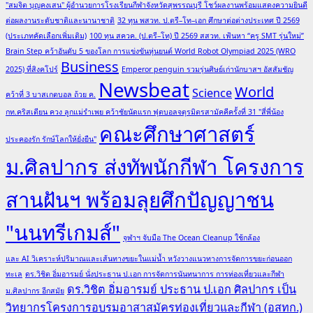
"สมจิต บุญคงเสน" ผู้อำนวยการโรงเรียนกีฬาจังหวัดสุพรรณบุรี โชว์ผลงานพร้อมแสดงความยินดี
ขับ
ต่อผลงานระดับชาติและนานาชาติ
32 ทุน พสวท. ป.ตรี–โท–เอก ศึกษาต่อต่างประเทศ ปี 2569
เคลื่อน
(ประเภทคัดเลือกเพิ่มเติม)
100 ทุน สควค. (ป.ตรี–โท) ปี 2569 สสวท. เฟ้นหา “ครู SMT รุ่นใหม่”
เกษตรกร
Brain Step คว้าอันดับ 5 ของโลก การแข่งขันหุ่นยนต์ World Robot Olympiad 2025 (WRO
โคนม
Business
2025) ที่สิงคโปร์
Emperor penguin รวมรุ่นศิษย์เก่านักบาสฯ อัสสัมชัญ
ราชบุรี
Newsbeat
World
Science
คว้าที่ 3 บาสเกตบอล ถ้วย ค.
“โอปอ
กท.คริสเตียน ควง ลูกแม่รำเพย คว้าชัยนัดแรก ฟุตบอลจตุรมิตรสามัคคีครั้งที่ 31 "สี่พี่น้อง
–
คณะศึกษาศาสตร์
ธ
ประคองรัก รักษ์โลกให้ยั่งยืน"
ภัทร
ม.ศิลปากร ส่งทัพนักกีฬา โครงการ
วัฒน์”
กับ
สานฝันฯ พร้อมลุยศึกปัญญาชน
บทบาท
ใหม่
"นนทรีเกมส์"
ที่
จุฬาฯ จับมือ The Ocean Cleanup ใช้กล้อง
ไม่
และ AI วิเคราะห์ปริมาณและเส้นทางขยะในแม่น้ำ หวังวางแนวทางการจัดการขยะก่อนออก
เคย
ทะเล
ดร.วิชิต อิ่มอารมย์ นั่งประธาน ป.เอก การจัดการนันทนาการ การท่องเที่ยวและกีฬา
หยุด
ดร.วิชิต อิ่มอารมย์ ประธาน ป.เอก ศิลปากร เป็น
ม.ศิลปากร อีกสมัย
ท้าทาย
วิทยากรโครงการอบรมอาสาสมัครท่องเที่ยวและกีฬา (อสทก.)