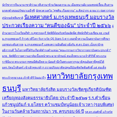
นักวิชาการจีน-นานาชาติร่วมเวทีเสวนาข้ามวัฒนธรรม ณ เมืองหนานผิง มณฑลฝูเจี้ยน สืบสาน
มรดกคำสอนปรัชญาเมธีจูซี
นักหวดวงสวิง "สุพศิน เรืองธรรม" ม.ศิลปากร ฉายแวว จ่อดาวรุ่งมุ่ง
นิเทศศาสตร์ ม.กรุงเทพธนบุรี มอบรางวัล
สู่นักกอล์ฟทีมชาติ
ประกวดเรียงความ “คนดีของฉัน” ประจำปี ๒๕๖๖
ผู้
อำนวยการโรงเรียนกีฬา จ.สุพรรณบุรี จัดพิธีต้อนรับพร้อมอัดฉีด ทัพนักกีฬาเอเชียน ยูธ เกมส์
ม.กรุงเทพธนบุรี ก้าวสู่เวทีโลก รับรางวัล QS Stars 5 ดาว ตอกย้ำความเป็นสถาบันการศึกษา
เอกชนระดับสากล
ม.กรุงเทพธนบุรี แสดงความยินดีอย่างยิ่งกับ ศ.ดร.บังอร เบ็ญจาธิกุล
อธิการบดี ในโอกาสที่ได้รับเกียรติดำรงตำแหน่ง “คณะกรรมการวิชาการสถาบันพระปกเกล้า”
มกธ. จัดพิธีถวายความอาลัยเบื้องหน้าพระฉายาลักษณ์ สมเด็จพระนางเจ้าสิริกิติ์ พระบรม
ราชินีนาถ พระบรมราชชนนีพันปีหลวง น้อมสำนึกในพระมหากรุณาธิคุณอันหาที่สุดมิได้
มทร.รัตนโกสินทร์ เข้าเฝ้าทูลเกล้าฯ ถวายปริญญาศิลปดุษฎีบัณฑิตกิตติมศักดิ์ แด่ สมเด็จ
มหาวิทยาลัยกรุงเทพ
พระเจ้าลูกยาเธอ เจ้าฟ้าสิริวัณณวรีฯ
ธนบุรี
มหาวิทยาลัยรังสิต มอบรางวัลเชิดชูเกียรติบัณฑิต
เหรียญทองสังคมธรรมาธิปไตย ประจำปี ๒๕๖๗
ร.ร.คำเขื่อน
แก้วชนูปถัมภ์ จ.ยโสธร คว้าแชมป์หนูน้อยเจ้าเวหา (รอบพิเศษ)
ในงานวันคล้ายวันสถาปนา วช. ครบรอบ 66 ปี
รศ.ดร.ต่อศักดิ์ แก้วจรัส