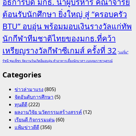
อธิการบดี มกธ. นำผู้บริหาร คณาจารย์
ต้อนรับนักศึกษา ยิ่งใหญ่ สู่ “ครอบครัว
BTU” อบอุ่น พร้อมมอบเงินรางวัลแก่ทัพ
นักกีฬาทีมชาติไทยของมกธ.ที่คว้า
เหรียญรางวัลกีฬาซีเกมส์ ครั้งที่ 32
“แม่จิ๋ม”
รัชนี ชุมเพ็ชร จัดงานวันเกิดอิ่มอบอุ่น ทำอาหารเลี้ยงนักบาสฯ เบญจมราชานุสรณ์
Categories
ข่าวล่ามาแรง
(805)
จัดอันดับการศึกษา
(5)
ทุนดีดี
(222)
ผลงานวิจัย นวัตกรรมสร้างสรรค์
(12)
เรียนดี กิจกรรมเด่น
(60)
แฟ้มข่าวดีดี
(356)