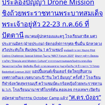
ประลองปัญญา Drone Mission
ชิงถ้วยพระราชทานพระบาทสมเด็จ
พระเจ้าอยู่หัว 22-23 ก.ค.66 ที่
ปัตตานี
สมาคมผู้ปกครองและครู โรงเรียนสาธิต มศว
ประสานมิตร (ฝ่ายประถม) จัดกอล์ฟการกุศล ชื่นมื่น นักหวดวง
สวิงประทับใจ ทีมปทุมวัน 1 คว้าแชมป์
หนูน้อยจ้าวเวหา Young Pilot
Coding Challenge: Special Edition ในงาน “NRCT Forum 2025”
อักษรฯ จุฬาฯ เปิดสอน
รายวิชา “Dracula and Modern Culture” จากวรรณกรรมสยองขวัญสู่กระจกสะท้อน
วัฒนธรรมร่วมใหม่
อัสสัมชัญ ขึ้นนำ บาสเกตบอลชาย รุ่นอายุไม่เกิน 14 ปี รายการ "3 Times
แฮปปี้แลนด์เซ็นเตอร์ จัดใหญ่สืบสาน
Basketball League 2025"
เทศกาลกินเจ เขตบางกะปิ “กิน ไหว้ อิ่มบุญ” ครั้งที่ 7
โรงเรียน
กีฬาจังหวัดสุพรรณบุรี คว้าแชมป์ตะกร้อหญิงถ้วยพระราชทาน
ม.ว.ก.
โรงเรียนนานาชาติไบรท์ตัน คอลเลจ กรุงเทพฯ เปิดรับ
“ศ.ดร.บังอร”
สมัครค่ายกิจกรรม October Camp แล้ว!