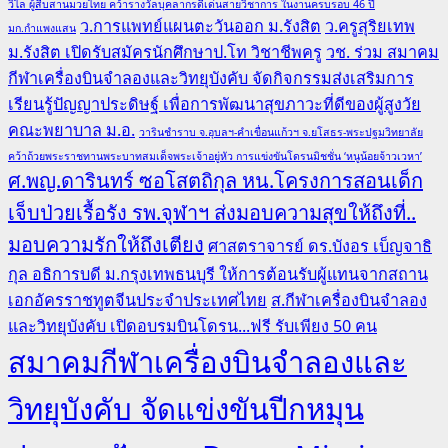
วิไล ผู้สืบสานมวยไทย คว้ารางวัลบุคลากรดีเด่นสายวิชาการ ในงานครบรอบ 46 ปี
ว.การแพทย์แผนตะวันออก ม.รังสิต
ว.ครูสุริยเทพ
มก.กำแพงแสน
ม.รังสิต เปิดรับสมัครนักศึกษาป.โท วิชาชีพครู
วช. ร่วม สมาคม
กีฬาเครื่องบินจำลองและวิทยุบังคับ จัดกิจกรรมส่งเสริมการ
เรียนรู้ปัญญาประดิษฐ์ เพื่อการพัฒนาสุขภาวะที่ดีของผู้สูงวัย
คณะพยาบาล ม.อ.
วารินชำราบ จ.อุบลฯ-คำเขื่อนแก้วฯ จ.ยโสธร-พระปฐมวิทยาลัย
คว้าถ้วยพระราชทานพระบาทสมเด็จพระเจ้าอยู่หัว การแข่งขันโดรนมิชชั่น ‘หนูน้อยจ้าวเวหา’
ศ.พญ.ดารินทร์ ซอโสตถิกุล หน.โครงการสอนเด็ก
เจ็บป่วยเรื้อรัง รพ.จุฬาฯ ส่งมอบความสุขให้ถึงที่..
มอบความรักให้ถึงเตียง
ศาสตราจารย์ ดร.บังอร เบ็ญจาธิ
กุล อธิการบดี ม.กรุงเทพธนบุรี ให้การต้อนรับผู้แทนจากสถาน
เอกอัครราชทูตจีนประจำประเทศไทย
ส.กีฬาเครื่องบินจำลอง
และวิทยุบังคับ เปิดอบรมบินโดรน...ฟรี รับเพียง 50 คน
สมาคมกีฬาเครื่องบินจำลองและ
วิทยุบังคับ จัดแข่งขันปีกหมุน