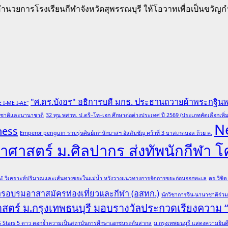
ารโรงเรียนกีฬาจังหวัดสุพรรณบุรี ให้โอวาทเพื่อเป็นขวัญกำลังใ
"ศ.ดร.บังอร" อธิการบดี มกธ. ประธานถวายผ้าพระกฐิน
E I-ME I-AE"
ับชาติและนานาชาติ
32 ทุน พสวท. ป.ตรี–โท–เอก ศึกษาต่อต่างประเทศ ปี 2569 (ประเภทคัดเลือกเพิ่ม
N
ness
Emperor penguin รวมรุ่นศิษย์เก่านักบาสฯ อัสสัมชัญ คว้าที่ 3 บาสเกตบอล ถ้วย ค.
ศาสตร์ ม.ศิลปากร ส่งทัพนักกีฬา 
 AI วิเคราะห์ปริมาณและเส้นทางขยะในแม่น้ำ หวังวางแนวทางการจัดการขยะก่อนออกทะเล
ดร.วิชิ
การอบรมอาสาสมัครท่องเที่ยวและกีฬา (อสทก.)
นักวิชาการจีน-นานาชาติร่ว
าสตร์ ม.กรุงเทพธนบุรี มอบรางวัลประกวดเรียงความ
ล QS Stars 5 ดาว ตอกย้ำความเป็นสถาบันการศึกษาเอกชนระดับสากล
ม.กรุงเทพธนบุรี แสดงความยินดีอ