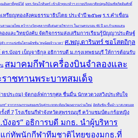
อันหาที่สุดมิได้
มทร.รัตนโกสินทร์ เข้าเฝ้าทูลเกล้าฯ ถวายปริญญาศิลปดุษฎีบัณฑิตกิตติมศักดิ์
ณฑิตเหรียญทองสังคมธรรมาธิปไตย ประจำปี ๒๕๖๗
ร.ร.คำเขื่อน
ล ผู้สืบสานมวยไทย คว้ารางวัลบุคลากรดีเด่นสายวิชาการ ในงานครบรอบ 46 ปี มก.กำแพงแสน
องและวิทยุบังคับ จัดกิจกรรมส่งเสริมการเรียนรู้ปัญญาประดิษฐ์
ศ.พญ.ดารินทร์ ซอโสตถิกุล
ว การแข่งขันโดรนมิชชั่น ‘หนูน้อยจ้าวเวหา’
ดร.บังอร เบ็ญจาธิกุล อธิการบดี ม.กรุงเทพธนบุรี ให้การต้อนรับ
สมาคมกีฬาเครื่องบินจำลองและ
คน
ยพระราชทานพระบาทสมเด็จ
ายประถม) จัดกอล์ฟการกุศล ชื่นมื่น นักหวดวงสวิงประทับใจ
lture” จากวรรณกรรมสยองขวัญสู่กระจกสะท้อนวัฒนธรรมร่วมใหม่
อัสสัมชัญ ขึ้นนำ บาสเกตบอล
้งที่ 7
โรงเรียนกีฬาจังหวัดสุพรรณบุรี คว้าแชมป์ตะกร้อหญิง
.บังอร” อธิการบดี มกธ. นำผู้บริหาร
ลแก่ทัพนักกีฬาทีมชาติไทยของมกธ.ที่