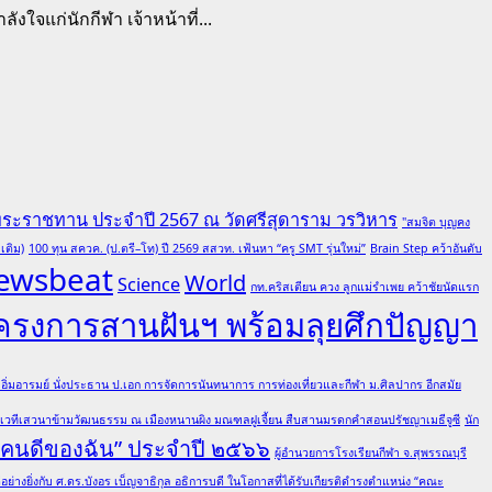
จแก่นักกีฬา เจ้าหน้าที่...
พระราชทาน ประจำปี 2567 ณ วัดศรีสุดาราม วรวิหาร
"สมจิต บุญคง
เติม)
100 ทุน สควค. (ป.ตรี–โท) ปี 2569 สสวท. เฟ้นหา “ครู SMT รุ่นใหม่”
Brain Step คว้าอันดับ
ewsbeat
World
Science
กท.คริสเตียน ควง ลูกแม่รำเพย คว้าชัยนัดแรก
โครงการสานฝันฯ พร้อมลุยศึกปัญญา
ต อิ่มอารมย์ นั่งประธาน ป.เอก การจัดการนันทนาการ การท่องเที่ยวและกีฬา ม.ศิลปากร อีกสมัย
มเวทีเสวนาข้ามวัฒนธรรม ณ เมืองหนานผิง มณฑลฝูเจี้ยน สืบสานมรดกคำสอนปรัชญาเมธีจูซี
นัก
 “คนดีของฉัน” ประจำปี ๒๕๖๖
ผู้อำนวยการโรงเรียนกีฬา จ.สุพรรณบุรี
ย่างยิ่งกับ ศ.ดร.บังอร เบ็ญจาธิกุล อธิการบดี ในโอกาสที่ได้รับเกียรติดำรงตำแหน่ง “คณะ