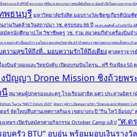
ด็จพระนางเจ้าสิริกิติ์ พระบรมราชินีนาถ พระบรมราชชนนีพันปีหลวง น้อมสำนึกในพระมหากรุณาธิคุณ
ทพธนบุรี
มหาวิทยาลัยรังสิต มอบรางวัลเชิดชูเกียรติบั
 ในงานวันคล้ายวันสถาปนา วช. ครบรอบ 66 ปี
รศ.ดร.ต่อศักดิ์ แก้วจรัสวิไ
รับสมัครนักศึกษาป.โท วิชาชีพครู
วช. ร่วม สมาคมกีฬาเครื่องบินจำล
บ จ.อุบลฯ-คำเขื่อนแก้วฯ จ.ยโสธร-พระปฐมวิทยาลัย คว้าถ้วยพระราชทานพระบาทสมเด็จพระเจ้าอยู่หั
ความสุขให้ถึงที่.. มอบความรักให้ถึงเตียง
ศาสตราจารย์ 
ื่องบินจำลองและวิทยุบังคับ เปิดอบรมบินโดรน...ฟรี รับเพียง 50 
ระลองปัญญา Drone Mission ชิงถ้ว
านี
สมาคมผู้ปกครองและครู โรงเรียนสาธิต มศว ประสานมิตร (ฝ่
l Edition ในงาน “NRCT Forum 2025”
อักษรฯ จุฬาฯ เปิดสอนรายวิชา “Dracula and Modern Cu
ตอร์ จัดใหญ่สืบสานเทศกาลกินเจ เขตบางกะปิ “กิน ไหว้ อิ่มบุญ” ครั
“ศ.ดร
ุงเทพฯ เปิดรับสมัครค่ายกิจกรรม October Camp แล้ว!
“ครอบครัว BTU” อบอุ่น พร้อมมอบเงินรางวั