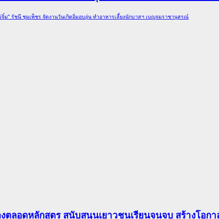
่จิ๋ม” รัชนี ชุมเพ็ชร จัดงานวันเกิดอิ่มอบอุ่น ทำอาหารเลี้ยงนักบาสฯ เบญจมราชานุสรณ์
องตลอดหลักสูตร สนับสนุนเยาวชนเรียนจนจบ สร้างโอกาส