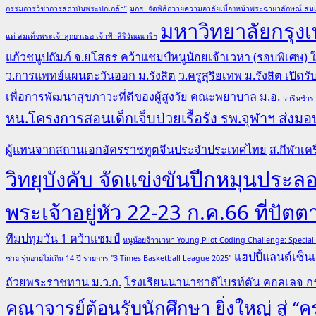
โรงเรียน
กรรมการวิชาการสถาบันพระปกเกล้า”
มกธ. จัดพิธีถวายความอาลัยเบื้องหน้าพระฉายาลักษณ์ สมเ
กีฬา
มหาวิทยาลัยกรุงเ
แด่ สมเด็จพระเจ้าลูกยาเธอ เจ้าฟ้าสิริวัณณวรีฯ
แห่ง
แก้วชนูปถัมภ์ จ.ยโสธร คว้าแชมป์หนูน้อยเจ้าเวหา (รอบพิเศษ)
ประเทศไทย
ว.การแพทย์แผนตะวันออก ม.รังสิต
ว.ครูสุริยเทพ ม.รังสิต เปิด
ครั้ง
ที่
เพื่อการพัฒนาสุขภาวะที่ดีของผู้สูงวัย คณะพยาบาล ม.อ.
วารินชำรา
26
หน.โครงการสอนเด็กเจ็บป่วยเรื้อรัง รพ.จุฬาฯ ส่งมอบ
“อุบลราชธานี
เกมส์”
ผู้แทนจากสถานเอกอัครราชทูตจีนประจำประเทศไทย
ส.กีฬาเคร
วิทยุบังคับ จัดแข่งขันปีกหมุนป
พระเจ้าอยู่หัว 22-23 ก.ค.66 ที่ปัตต
ทีมปทุมวัน 1 คว้าแชมป์
หนูน้อยจ้าวเวหา Young Pilot Coding Challenge: Specia
แฮปปี้แลนด์เซ็นเ
ชาย รุ่นอายุไม่เกิน 14 ปี รายการ "3 Times Basketball League 2025"
ถ้วยพระราชทาน ม.ว.ก.
โรงเรียนนานาชาติไบรท์ตัน คอลเลจ กร
คณาจารย์ต้อนรับนักศึกษา ยิ่งใหญ่ สู่ 