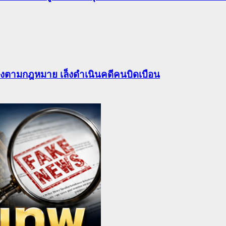
ต้องตามกฎหมาย เล็งดำเนินคดีคนบิดเบือน