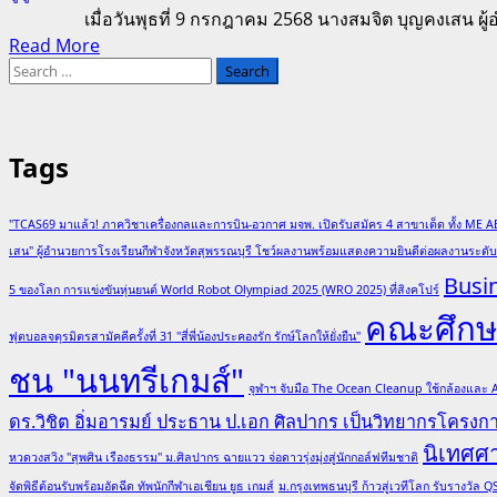
เมื่อวันพุธที่ 9 กรกฎาคม 2568 นางสมจิต บุญคงเสน ผู้อำนวยก
Read
Read More
Search
more
for:
about
ผอ.โรงเรียน
กีฬา
Tags
จังหวัด
สุพรรณบุรี
"TCAS69 มาแล้ว! ภาควิชาเครื่องกลและการบิน-อวกาศ มจพ. เปิดรับสมัคร 4 สาขาเด็ด ทั้ง ME A
ให้
เสน" ผู้อำนวยการโรงเรียนกีฬาจังหวัดสุพรรณบุรี โชว์ผลงานพร้อมแสดงความยินดีต่อผลงานระด
โอวาท
Busi
นักกีฬา
5 ของโลก การแข่งขันหุ่นยนต์ World Robot Olympiad 2025 (WRO 2025) ที่สิงคโปร์
ก่อน
คณะศึกษา
ฟุตบอลจตุรมิตรสามัคคีครั้งที่ 31 "สี่พี่น้องประคองรัก รักษ์โลกให้ยั่งยืน"
ยก
ทัพ
ชน "นนทรีเกมส์"
จุฬาฯ จับมือ The Ocean Cleanup ใช้กล้องและ
เข้า
ดร.วิชิต อิ่มอารมย์ ประธาน ป.เอก ศิลปากร เป็นวิทยากรโครง
ร่วม
นิเทศศ
แข่งขัน
หวดวงสวิง "สุพศิน เรืองธรรม" ม.ศิลปากร ฉายแวว จ่อดาวรุ่งมุ่งสู่นักกอล์ฟทีมชาติ
กีฬา
จัดพิธีต้อนรับพร้อมอัดฉีด ทัพนักกีฬาเอเชียน ยูธ เกมส์
ม.กรุงเทพธนบุรี ก้าวสู่เวทีโลก รับรางวั