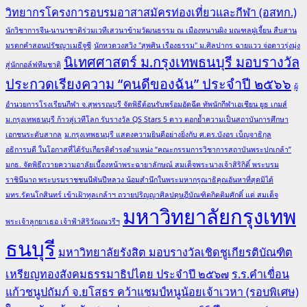
วิทยากรโครงการอบรมอาสาสมัครท่องเที่ยวและกีฬา (อสทก.)
นักวิชาการจีน-นานาชาติร่วมเวทีเสวนาข้ามวัฒนธรรม ณ เมืองหนานผิง มณฑลฝูเจี้ยน สืบสาน
มรดกคำสอนปรัชญาเมธีจูซี
นักหวดวงสวิง "สุพศิน เรืองธรรม" ม.ศิลปากร ฉายแวว จ่อดาวรุ่งมุ่ง
นิเทศศาสตร์ ม.กรุงเทพธนบุรี มอบรางวัล
สู่นักกอล์ฟทีมชาติ
ประกวดเรียงความ “คนดีของฉัน” ประจำปี ๒๕๖๖
ผู้
อำนวยการโรงเรียนกีฬา จ.สุพรรณบุรี จัดพิธีต้อนรับพร้อมอัดฉีด ทัพนักกีฬาเอเชียน ยูธ เกมส์
ม.กรุงเทพธนบุรี ก้าวสู่เวทีโลก รับรางวัล QS Stars 5 ดาว ตอกย้ำความเป็นสถาบันการศึกษา
เอกชนระดับสากล
ม.กรุงเทพธนบุรี แสดงความยินดีอย่างยิ่งกับ ศ.ดร.บังอร เบ็ญจาธิกุล
อธิการบดี ในโอกาสที่ได้รับเกียรติดำรงตำแหน่ง “คณะกรรมการวิชาการสถาบันพระปกเกล้า”
มกธ. จัดพิธีถวายความอาลัยเบื้องหน้าพระฉายาลักษณ์ สมเด็จพระนางเจ้าสิริกิติ์ พระบรม
ราชินีนาถ พระบรมราชชนนีพันปีหลวง น้อมสำนึกในพระมหากรุณาธิคุณอันหาที่สุดมิได้
มทร.รัตนโกสินทร์ เข้าเฝ้าทูลเกล้าฯ ถวายปริญญาศิลปดุษฎีบัณฑิตกิตติมศักดิ์ แด่ สมเด็จ
มหาวิทยาลัยกรุงเทพ
พระเจ้าลูกยาเธอ เจ้าฟ้าสิริวัณณวรีฯ
ธนบุรี
มหาวิทยาลัยรังสิต มอบรางวัลเชิดชูเกียรติบัณฑิต
เหรียญทองสังคมธรรมาธิปไตย ประจำปี ๒๕๖๗
ร.ร.คำเขื่อน
แก้วชนูปถัมภ์ จ.ยโสธร คว้าแชมป์หนูน้อยเจ้าเวหา (รอบพิเศษ)