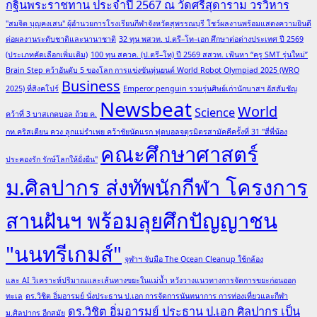
กฐินพระราชทาน ประจำปี 2567 ณ วัดศรีสุดาราม วรวิหาร
โครงการ
"สมจิต บุญคงเสน" ผู้อำนวยการโรงเรียนกีฬาจังหวัดสุพรรณบุรี โชว์ผลงานพร้อมแสดงความยินดี
“EVENT
ต่อผลงานระดับชาติและนานาชาติ
32 ทุน พสวท. ป.ตรี–โท–เอก ศึกษาต่อต่างประเทศ ปี 2569
BU
(ประเภทคัดเลือกเพิ่มเติม)
100 ทุน สควค. (ป.ตรี–โท) ปี 2569 สสวท. เฟ้นหา “ครู SMT รุ่นใหม่”
X
Brain Step คว้าอันดับ 5 ของโลก การแข่งขันหุ่นยนต์ World Robot Olympiad 2025 (WRO
BRIDGESTONE
Business
CREATOR
2025) ที่สิงคโปร์
Emperor penguin รวมรุ่นศิษย์เก่านักบาสฯ อัสสัมชัญ
Newsbeat
AWARDS”
World
Science
คว้าที่ 3 บาสเกตบอล ถ้วย ค.
กท.คริสเตียน ควง ลูกแม่รำเพย คว้าชัยนัดแรก ฟุตบอลจตุรมิตรสามัคคีครั้งที่ 31 "สี่พี่น้อง
คณะศึกษาศาสตร์
ประคองรัก รักษ์โลกให้ยั่งยืน"
ม.ศิลปากร ส่งทัพนักกีฬา โครงการ
สานฝันฯ พร้อมลุยศึกปัญญาชน
"นนทรีเกมส์"
จุฬาฯ จับมือ The Ocean Cleanup ใช้กล้อง
และ AI วิเคราะห์ปริมาณและเส้นทางขยะในแม่น้ำ หวังวางแนวทางการจัดการขยะก่อนออก
ทะเล
ดร.วิชิต อิ่มอารมย์ นั่งประธาน ป.เอก การจัดการนันทนาการ การท่องเที่ยวและกีฬา
ดร.วิชิต อิ่มอารมย์ ประธาน ป.เอก ศิลปากร เป็น
ม.ศิลปากร อีกสมัย