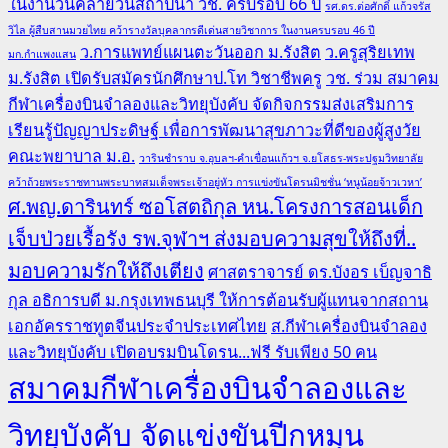
ในงานวันคล้ายวันสถาปนา วช. ครบรอบ 66 ปี
รศ.ดร.ต่อศักดิ์ แก้วจรัส
วิไล ผู้สืบสานมวยไทย คว้ารางวัลบุคลากรดีเด่นสายวิชาการ ในงานครบรอบ 46 ปี
ว.การแพทย์แผนตะวันออก ม.รังสิต
ว.ครูสุริยเทพ
มก.กำแพงแสน
ม.รังสิต เปิดรับสมัครนักศึกษาป.โท วิชาชีพครู
วช. ร่วม สมาคม
กีฬาเครื่องบินจำลองและวิทยุบังคับ จัดกิจกรรมส่งเสริมการ
เรียนรู้ปัญญาประดิษฐ์ เพื่อการพัฒนาสุขภาวะที่ดีของผู้สูงวัย
คณะพยาบาล ม.อ.
วารินชำราบ จ.อุบลฯ-คำเขื่อนแก้วฯ จ.ยโสธร-พระปฐมวิทยาลัย
คว้าถ้วยพระราชทานพระบาทสมเด็จพระเจ้าอยู่หัว การแข่งขันโดรนมิชชั่น ‘หนูน้อยจ้าวเวหา’
ศ.พญ.ดารินทร์ ซอโสตถิกุล หน.โครงการสอนเด็ก
เจ็บป่วยเรื้อรัง รพ.จุฬาฯ ส่งมอบความสุขให้ถึงที่..
มอบความรักให้ถึงเตียง
ศาสตราจารย์ ดร.บังอร เบ็ญจาธิ
กุล อธิการบดี ม.กรุงเทพธนบุรี ให้การต้อนรับผู้แทนจากสถาน
เอกอัครราชทูตจีนประจำประเทศไทย
ส.กีฬาเครื่องบินจำลอง
และวิทยุบังคับ เปิดอบรมบินโดรน...ฟรี รับเพียง 50 คน
สมาคมกีฬาเครื่องบินจำลองและ
วิทยุบังคับ จัดแข่งขันปีกหมุน