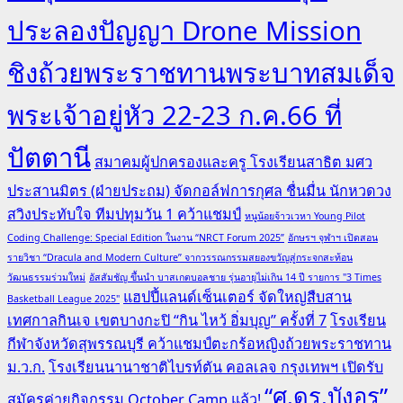
ประลองปัญญา Drone Mission
ชิงถ้วยพระราชทานพระบาทสมเด็จ
พระเจ้าอยู่หัว 22-23 ก.ค.66 ที่
ปัตตานี
สมาคมผู้ปกครองและครู โรงเรียนสาธิต มศว
ประสานมิตร (ฝ่ายประถม) จัดกอล์ฟการกุศล ชื่นมื่น นักหวดวง
สวิงประทับใจ ทีมปทุมวัน 1 คว้าแชมป์
หนูน้อยจ้าวเวหา Young Pilot
Coding Challenge: Special Edition ในงาน “NRCT Forum 2025”
อักษรฯ จุฬาฯ เปิดสอน
รายวิชา “Dracula and Modern Culture” จากวรรณกรรมสยองขวัญสู่กระจกสะท้อน
วัฒนธรรมร่วมใหม่
อัสสัมชัญ ขึ้นนำ บาสเกตบอลชาย รุ่นอายุไม่เกิน 14 ปี รายการ "3 Times
แฮปปี้แลนด์เซ็นเตอร์ จัดใหญ่สืบสาน
Basketball League 2025"
เทศกาลกินเจ เขตบางกะปิ “กิน ไหว้ อิ่มบุญ” ครั้งที่ 7
โรงเรียน
กีฬาจังหวัดสุพรรณบุรี คว้าแชมป์ตะกร้อหญิงถ้วยพระราชทาน
ม.ว.ก.
โรงเรียนนานาชาติไบรท์ตัน คอลเลจ กรุงเทพฯ เปิดรับ
“ศ.ดร.บังอร”
สมัครค่ายกิจกรรม October Camp แล้ว!