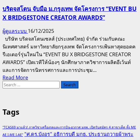
บริดจสโตน จับมือ ม.กรุงเทพ จัดโครงการ “EVENT BU
X BRIDGESTONE CREATOR AWARDS”
ผู้ดูแลระบบ
16/12/2025
บริษัท บริดจสโตนเซลส์ (ประเทศไทย) จำกัด ร่วมกับคณะ
นิเทศศาสตร์ มหาวิทยาลัยกรุงเทพ จัดโครงการเฟ้นหาสุดยอดค
รีเอเตอร์รุ่นใหม่ใน “EVENT BU X BRIDGESTONE CREATOR
AWARDS” เปิดเวทีให้น้องๆ นักศึกษาภาควิชาการผลิตอีเว้นท์
และการจัดการนิทรรศการและการประชุม...
Read
Read More
Search
more
for:
about
บริดจส
โตน
Tags
จับ
มือ
"TCAS69 มาแล้ว! ภาควิชาเครื่องกลและการบิน-อวกาศ มจพ. เปิดรับสมัคร 4 สาขาเด็ด ทั้ง ME
ม.กรุงเทพ
"ศ.ดร.บังอร" อธิการบดี มกธ. ประธานถวายผ้าพระ
AE I-ME I-AE"
จัด