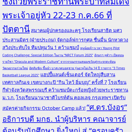
ชิงถ้วยพระราชทานพระบาทสมเด็จ
พระเจ้าอยู่หัว 22-23 ก.ค.66 ที่
ปัตตานี
สมาคมผู้ปกครองและครู โรงเรียนสาธิต มศว
ประสานมิตร (ฝ่ายประถม) จัดกอล์ฟการกุศล ชื่นมื่น นักหวดวง
สวิงประทับใจ ทีมปทุมวัน 1 คว้าแชมป์
หนูน้อยจ้าวเวหา Young Pilot
Coding Challenge: Special Edition ในงาน “NRCT Forum 2025”
อักษรฯ จุฬาฯ เปิดสอน
รายวิชา “Dracula and Modern Culture” จากวรรณกรรมสยองขวัญสู่กระจกสะท้อน
วัฒนธรรมร่วมใหม่
อัสสัมชัญ ขึ้นนำ บาสเกตบอลชาย รุ่นอายุไม่เกิน 14 ปี รายการ "3 Times
แฮปปี้แลนด์เซ็นเตอร์ จัดใหญ่สืบสาน
Basketball League 2025"
เทศกาลกินเจ เขตบางกะปิ “กิน ไหว้ อิ่มบุญ” ครั้งที่ 7
โรงเรียน
กีฬาจังหวัดสุพรรณบุรี คว้าแชมป์ตะกร้อหญิงถ้วยพระราชทาน
ม.ว.ก.
โรงเรียนนานาชาติไบรท์ตัน คอลเลจ กรุงเทพฯ เปิดรับ
“ศ.ดร.บังอร”
สมัครค่ายกิจกรรม October Camp แล้ว!
อธิการบดี มกธ. นำผู้บริหาร คณาจารย์
ต้อนรับนักศึกษา ยิ่งใหญ่ สู่ “ครอบครัว