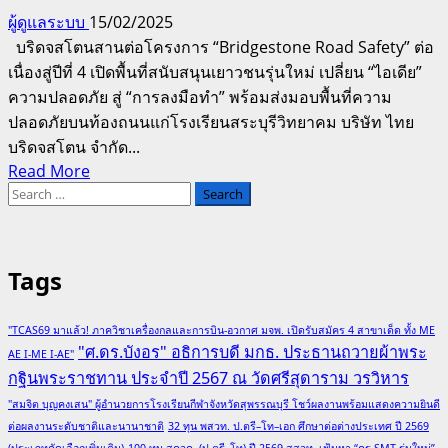
ผู้ดูแลระบบ
15/02/2025
บริดจสโตนสานต่อโครงการ “Bridgestone Road Safety” ต่อ
เนื่องสู่ปีที่ 4 เปิดพื้นที่สนับสนุนเยาวชนรุ่นใหม่ เปลี่ยน “ไอเดีย”
ความปลอดภัย สู่ “การลงมือทำ” พร้อมส่งมอบพื้นที่ความ
ปลอดภัยบนท้องถนนแก่โรงเรียนสระบุรีวิทยาคม บริษัท ไทย
บริดจสโตน จํากัด...
Read
Read More
Search
more
for:
about
บริดจส
โตน
Tags
สาน
ต่อ
"TCAS69 มาแล้ว! ภาควิชาเครื่องกลและการบิน-อวกาศ มจพ. เปิดรับสมัคร 4 สาขาเด็ด ทั้ง ME
โครงการ
"ศ.ดร.บังอร" อธิการบดี มกธ. ประธานถวายผ้าพระ
AE I-ME I-AE"
“Bridgestone
กฐินพระราชทาน ประจำปี 2567 ณ วัดศรีสุดาราม วรวิหาร
Road
Safety”
"สมจิต บุญคงเสน" ผู้อำนวยการโรงเรียนกีฬาจังหวัดสุพรรณบุรี โชว์ผลงานพร้อมแสดงความยินดี
ปี
ต่อผลงานระดับชาติและนานาชาติ
32 ทุน พสวท. ป.ตรี–โท–เอก ศึกษาต่อต่างประเทศ ปี 2569
(ประเภทคัดเลือกเพิ่มเติม)
100 ทุน สควค. (ป.ตรี–โท) ปี 2569 สสวท. เฟ้นหา “ครู SMT รุ่นใหม่”