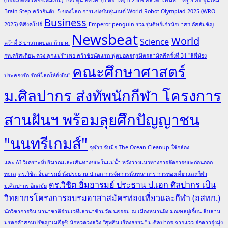
ที่
Brain Step คว้าอันดับ 5 ของโลก การแข่งขันหุ่นยนต์ World Robot Olympiad 2025 (WRO
4
Business
2025) ที่สิงคโปร์
Emperor penguin รวมรุ่นศิษย์เก่านักบาสฯ อัสสัมชัญ
ส่ง
Newsbeat
มอบ
World
Science
คว้าที่ 3 บาสเกตบอล ถ้วย ค.
พื้นที่
กท.คริสเตียน ควง ลูกแม่รำเพย คว้าชัยนัดแรก ฟุตบอลจตุรมิตรสามัคคีครั้งที่ 31 "สี่พี่น้อง
ความ
คณะศึกษาศาสตร์
ประคองรัก รักษ์โลกให้ยั่งยืน"
ปลอดภัย
บน
ม.ศิลปากร ส่งทัพนักกีฬา โครงการ
ท้อง
สานฝันฯ พร้อมลุยศึกปัญญาชน
ถนน
แก่
"นนทรีเกมส์"
โรงเรียน
จุฬาฯ จับมือ The Ocean Cleanup ใช้กล้อง
สระบุรี
และ AI วิเคราะห์ปริมาณและเส้นทางขยะในแม่น้ำ หวังวางแนวทางการจัดการขยะก่อนออก
วิทยาคม
ทะเล
ดร.วิชิต อิ่มอารมย์ นั่งประธาน ป.เอก การจัดการนันทนาการ การท่องเที่ยวและกีฬา
ดร.วิชิต อิ่มอารมย์ ประธาน ป.เอก ศิลปากร เป็น
ม.ศิลปากร อีกสมัย
วิทยากรโครงการอบรมอาสาสมัครท่องเที่ยวและกีฬา (อสทก.)
นักวิชาการจีน-นานาชาติร่วมเวทีเสวนาข้ามวัฒนธรรม ณ เมืองหนานผิง มณฑลฝูเจี้ยน สืบสาน
มรดกคำสอนปรัชญาเมธีจูซี
นักหวดวงสวิง "สุพศิน เรืองธรรม" ม.ศิลปากร ฉายแวว จ่อดาวรุ่งมุ่ง