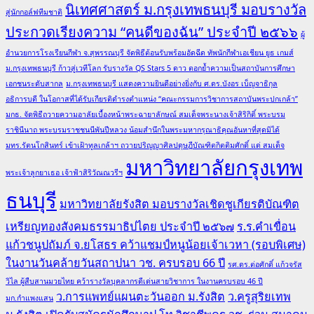
นิเทศศาสตร์ ม.กรุงเทพธนบุรี มอบรางวัล
สู่นักกอล์ฟทีมชาติ
ประกวดเรียงความ “คนดีของฉัน” ประจำปี ๒๕๖๖
ผู้
อำนวยการโรงเรียนกีฬา จ.สุพรรณบุรี จัดพิธีต้อนรับพร้อมอัดฉีด ทัพนักกีฬาเอเชียน ยูธ เกมส์
ม.กรุงเทพธนบุรี ก้าวสู่เวทีโลก รับรางวัล QS Stars 5 ดาว ตอกย้ำความเป็นสถาบันการศึกษา
เอกชนระดับสากล
ม.กรุงเทพธนบุรี แสดงความยินดีอย่างยิ่งกับ ศ.ดร.บังอร เบ็ญจาธิกุล
อธิการบดี ในโอกาสที่ได้รับเกียรติดำรงตำแหน่ง “คณะกรรมการวิชาการสถาบันพระปกเกล้า”
มกธ. จัดพิธีถวายความอาลัยเบื้องหน้าพระฉายาลักษณ์ สมเด็จพระนางเจ้าสิริกิติ์ พระบรม
ราชินีนาถ พระบรมราชชนนีพันปีหลวง น้อมสำนึกในพระมหากรุณาธิคุณอันหาที่สุดมิได้
มทร.รัตนโกสินทร์ เข้าเฝ้าทูลเกล้าฯ ถวายปริญญาศิลปดุษฎีบัณฑิตกิตติมศักดิ์ แด่ สมเด็จ
มหาวิทยาลัยกรุงเทพ
พระเจ้าลูกยาเธอ เจ้าฟ้าสิริวัณณวรีฯ
ธนบุรี
มหาวิทยาลัยรังสิต มอบรางวัลเชิดชูเกียรติบัณฑิต
เหรียญทองสังคมธรรมาธิปไตย ประจำปี ๒๕๖๗
ร.ร.คำเขื่อน
แก้วชนูปถัมภ์ จ.ยโสธร คว้าแชมป์หนูน้อยเจ้าเวหา (รอบพิเศษ)
ในงานวันคล้ายวันสถาปนา วช. ครบรอบ 66 ปี
รศ.ดร.ต่อศักดิ์ แก้วจรัส
วิไล ผู้สืบสานมวยไทย คว้ารางวัลบุคลากรดีเด่นสายวิชาการ ในงานครบรอบ 46 ปี
ว.การแพทย์แผนตะวันออก ม.รังสิต
ว.ครูสุริยเทพ
มก.กำแพงแสน