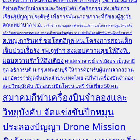
ม.รังสิต เปิดรับสมัครนักศึกษาป.โท วิชาชีพครู
วช. ร่วม สมาคม
กีฬาเครื่องบินจำลองและวิทยุบังคับ จัดกิจกรรมส่งเสริมการ
เรียนรู้ปัญญาประดิษฐ์ เพื่อการพัฒนาสุขภาวะที่ดีของผู้สูงวัย
คณะพยาบาล ม.อ.
วารินชำราบ จ.อุบลฯ-คำเขื่อนแก้วฯ จ.ยโสธร-พระปฐมวิทยาลัย
คว้าถ้วยพระราชทานพระบาทสมเด็จพระเจ้าอยู่หัว การแข่งขันโดรนมิชชั่น ‘หนูน้อยจ้าวเวหา’
ศ.พญ.ดารินทร์ ซอโสตถิกุล หน.โครงการสอนเด็ก
เจ็บป่วยเรื้อรัง รพ.จุฬาฯ ส่งมอบความสุขให้ถึงที่..
มอบความรักให้ถึงเตียง
ศาสตราจารย์ ดร.บังอร เบ็ญจาธิ
กุล อธิการบดี ม.กรุงเทพธนบุรี ให้การต้อนรับผู้แทนจากสถาน
เอกอัครราชทูตจีนประจำประเทศไทย
ส.กีฬาเครื่องบินจำลอง
และวิทยุบังคับ เปิดอบรมบินโดรน...ฟรี รับเพียง 50 คน
สมาคมกีฬาเครื่องบินจำลองและ
วิทยุบังคับ จัดแข่งขันปีกหมุน
ประลองปัญญา Drone Mission