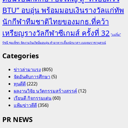
BTU” อบอุ่น พร้อมมอบเงินรางวัลแก่ทัพ
นักกีฬาทีมชาติไทยของมกธ.ที่คว้า
เหรียญรางวัลกีฬาซีเกมส์ ครั้งที่ 32
“แม่จิ๋ม”
รัชนี ชุมเพ็ชร จัดงานวันเกิดอิ่มอบอุ่น ทำอาหารเลี้ยงนักบาสฯ เบญจมราชานุสรณ์
Categories
ข่าวล่ามาแรง
(805)
จัดอันดับการศึกษา
(5)
ทุนดีดี
(222)
ผลงานวิจัย นวัตกรรมสร้างสรรค์
(12)
เรียนดี กิจกรรมเด่น
(60)
แฟ้มข่าวดีดี
(356)
PR NEWS