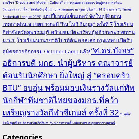
รายวิชา “Dracula and Modern Culture” จากวรรณกรรมสยองขวัญสู่กระจกสะท้อน
วัฒนธรรมร่วมใหม่
อัสสัมชัญ ขึ้นนำ บาสเกตบอลชาย รุ่นอายุไม่เกิน 14 ปี รายการ "3 Times
แฮปปี้แลนด์เซ็นเตอร์ จัดใหญ่สืบสาน
Basketball League 2025"
เทศกาลกินเจ เขตบางกะปิ “กิน ไหว้ อิ่มบุญ” ครั้งที่ 7
โรงเรียน
กีฬาจังหวัดสุพรรณบุรี คว้าแชมป์ตะกร้อหญิงถ้วยพระราชทาน
ม.ว.ก.
โรงเรียนนานาชาติไบรท์ตัน คอลเลจ กรุงเทพฯ เปิดรับ
“ศ.ดร.บังอร”
สมัครค่ายกิจกรรม October Camp แล้ว!
อธิการบดี มกธ. นำผู้บริหาร คณาจารย์
ต้อนรับนักศึกษา ยิ่งใหญ่ สู่ “ครอบครัว
BTU” อบอุ่น พร้อมมอบเงินรางวัลแก่ทัพ
นักกีฬาทีมชาติไทยของมกธ.ที่คว้า
เหรียญรางวัลกีฬาซีเกมส์ ครั้งที่ 32
“แม่จิ๋ม”
รัชนี ชุมเพ็ชร จัดงานวันเกิดอิ่มอบอุ่น ทำอาหารเลี้ยงนักบาสฯ เบญจมราชานุสรณ์
Categories