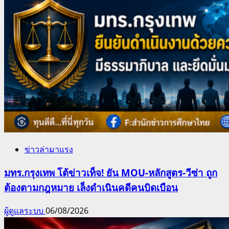
ข่าวล่ามาแรง
มทร.กรุงเทพ โต้ข่าวเท็จ! ยัน MOU-หลักสูตร-วีซ่า ถูก
ต้องตามกฎหมาย เล็งดำเนินคดีคนบิดเบือน
ผู้ดูแลระบบ
06/08/2026