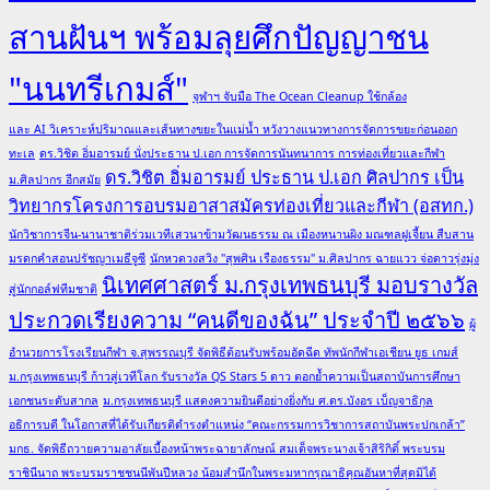
การ
สานฝันฯ พร้อมลุยศึกปัญญาชน
ศึกษา
จาก
"นนทรีเกมส์"
มหาวิทยาลัย
จุฬาฯ จับมือ The Ocean Cleanup ใช้กล้อง
กรุงเทพ
และ AI วิเคราะห์ปริมาณและเส้นทางขยะในแม่น้ำ หวังวางแนวทางการจัดการขยะก่อนออก
ธนบุรี
ทะเล
ดร.วิชิต อิ่มอารมย์ นั่งประธาน ป.เอก การจัดการนันทนาการ การท่องเที่ยวและกีฬา
ดร.วิชิต อิ่มอารมย์ ประธาน ป.เอก ศิลปากร เป็น
ม.ศิลปากร อีกสมัย
วิทยากรโครงการอบรมอาสาสมัครท่องเที่ยวและกีฬา (อสทก.)
นักวิชาการจีน-นานาชาติร่วมเวทีเสวนาข้ามวัฒนธรรม ณ เมืองหนานผิง มณฑลฝูเจี้ยน สืบสาน
มรดกคำสอนปรัชญาเมธีจูซี
นักหวดวงสวิง "สุพศิน เรืองธรรม" ม.ศิลปากร ฉายแวว จ่อดาวรุ่งมุ่ง
นิเทศศาสตร์ ม.กรุงเทพธนบุรี มอบรางวัล
สู่นักกอล์ฟทีมชาติ
ประกวดเรียงความ “คนดีของฉัน” ประจำปี ๒๕๖๖
ผู้
อำนวยการโรงเรียนกีฬา จ.สุพรรณบุรี จัดพิธีต้อนรับพร้อมอัดฉีด ทัพนักกีฬาเอเชียน ยูธ เกมส์
ม.กรุงเทพธนบุรี ก้าวสู่เวทีโลก รับรางวัล QS Stars 5 ดาว ตอกย้ำความเป็นสถาบันการศึกษา
เอกชนระดับสากล
ม.กรุงเทพธนบุรี แสดงความยินดีอย่างยิ่งกับ ศ.ดร.บังอร เบ็ญจาธิกุล
อธิการบดี ในโอกาสที่ได้รับเกียรติดำรงตำแหน่ง “คณะกรรมการวิชาการสถาบันพระปกเกล้า”
มกธ. จัดพิธีถวายความอาลัยเบื้องหน้าพระฉายาลักษณ์ สมเด็จพระนางเจ้าสิริกิติ์ พระบรม
ราชินีนาถ พระบรมราชชนนีพันปีหลวง น้อมสำนึกในพระมหากรุณาธิคุณอันหาที่สุดมิได้