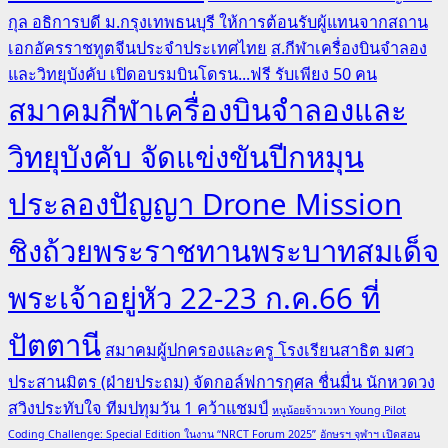
กุล อธิการบดี ม.กรุงเทพธนบุรี ให้การต้อนรับผู้แทนจากสถาน
เอกอัครราชทูตจีนประจำประเทศไทย
ส.กีฬาเครื่องบินจำลอง
และวิทยุบังคับ เปิดอบรมบินโดรน...ฟรี รับเพียง 50 คน
สมาคมกีฬาเครื่องบินจำลองและ
วิทยุบังคับ จัดแข่งขันปีกหมุน
ประลองปัญญา Drone Mission
ชิงถ้วยพระราชทานพระบาทสมเด็จ
พระเจ้าอยู่หัว 22-23 ก.ค.66 ที่
ปัตตานี
สมาคมผู้ปกครองและครู โรงเรียนสาธิต มศว
ประสานมิตร (ฝ่ายประถม) จัดกอล์ฟการกุศล ชื่นมื่น นักหวดวง
สวิงประทับใจ ทีมปทุมวัน 1 คว้าแชมป์
หนูน้อยจ้าวเวหา Young Pilot
Coding Challenge: Special Edition ในงาน “NRCT Forum 2025”
อักษรฯ จุฬาฯ เปิดสอน