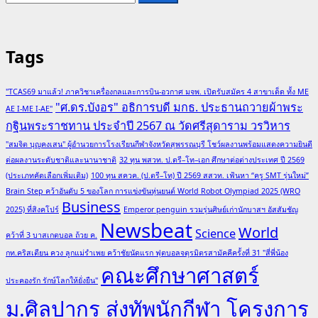
for:
about
ทูล
กระหม่อม
Tags
หญิง
อุบล
"TCAS69 มาแล้ว! ภาควิชาเครื่องกลและการบิน-อวกาศ มจพ. เปิดรับสมัคร 4 สาขาเด็ด ทั้ง ME
รัตน
"ศ.ดร.บังอร" อธิการบดี มกธ. ประธานถวายผ้าพระ
AE I-ME I-AE"
ราช
กฐินพระราชทาน ประจำปี 2567 ณ วัดศรีสุดาราม วรวิหาร
กัญญา
"สมจิต บุญคงเสน" ผู้อำนวยการโรงเรียนกีฬาจังหวัดสุพรรณบุรี โชว์ผลงานพร้อมแสดงความยินดี
สิริ
ต่อผลงานระดับชาติและนานาชาติ
32 ทุน พสวท. ป.ตรี–โท–เอก ศึกษาต่อต่างประเทศ ปี 2569
วัฒนา
(ประเภทคัดเลือกเพิ่มเติม)
100 ทุน สควค. (ป.ตรี–โท) ปี 2569 สสวท. เฟ้นหา “ครู SMT รุ่นใหม่”
พรรณ
Brain Step คว้าอันดับ 5 ของโลก การแข่งขันหุ่นยนต์ World Robot Olympiad 2025 (WRO
วดี
Business
2025) ที่สิงคโปร์
Emperor penguin รวมรุ่นศิษย์เก่านักบาสฯ อัสสัมชัญ
พระราชทาน
Newsbeat
World
Science
คว้าที่ 3 บาสเกตบอล ถ้วย ค.
ปริญญา
กท.คริสเตียน ควง ลูกแม่รำเพย คว้าชัยนัดแรก ฟุตบอลจตุรมิตรสามัคคีครั้งที่ 31 "สี่พี่น้อง
บัตร
คณะศึกษาศาสตร์
แก่
ประคองรัก รักษ์โลกให้ยั่งยืน"
ผู้
ม.ศิลปากร ส่งทัพนักกีฬา โครงการ
สำเร็จ