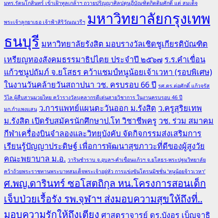
มทร.รัตนโกสินทร์ เข้าเฝ้าทูลเกล้าฯ ถวายปริญญาศิลปดุษฎีบัณฑิตกิตติมศักดิ์ แด่ สมเด็จ
มหาวิทยาลัยกรุงเทพ
พระเจ้าลูกยาเธอ เจ้าฟ้าสิริวัณณวรีฯ
ธนบุรี
มหาวิทยาลัยรังสิต มอบรางวัลเชิดชูเกียรติบัณฑิต
เหรียญทองสังคมธรรมาธิปไตย ประจำปี ๒๕๖๗
ร.ร.คำเขื่อน
แก้วชนูปถัมภ์ จ.ยโสธร คว้าแชมป์หนูน้อยเจ้าเวหา (รอบพิเศษ)
ในงานวันคล้ายวันสถาปนา วช. ครบรอบ 66 ปี
รศ.ดร.ต่อศักดิ์ แก้วจรัส
วิไล ผู้สืบสานมวยไทย คว้ารางวัลบุคลากรดีเด่นสายวิชาการ ในงานครบรอบ 46 ปี
ว.การแพทย์แผนตะวันออก ม.รังสิต
ว.ครูสุริยเทพ
มก.กำแพงแสน
ม.รังสิต เปิดรับสมัครนักศึกษาป.โท วิชาชีพครู
วช. ร่วม สมาคม
กีฬาเครื่องบินจำลองและวิทยุบังคับ จัดกิจกรรมส่งเสริมการ
เรียนรู้ปัญญาประดิษฐ์ เพื่อการพัฒนาสุขภาวะที่ดีของผู้สูงวัย
คณะพยาบาล ม.อ.
วารินชำราบ จ.อุบลฯ-คำเขื่อนแก้วฯ จ.ยโสธร-พระปฐมวิทยาลัย
คว้าถ้วยพระราชทานพระบาทสมเด็จพระเจ้าอยู่หัว การแข่งขันโดรนมิชชั่น ‘หนูน้อยจ้าวเวหา’
ศ.พญ.ดารินทร์ ซอโสตถิกุล หน.โครงการสอนเด็ก
เจ็บป่วยเรื้อรัง รพ.จุฬาฯ ส่งมอบความสุขให้ถึงที่..
มอบความรักให้ถึงเตียง
ศาสตราจารย์ ดร.บังอร เบ็ญจาธิ