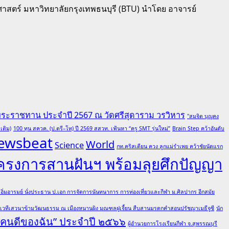
มศาสตร์ มหาวิทยาลัยกรุงเทพธนบุรี (BTU) นำโดย อาจารย์
พระราชทาน ประจำปี 2567 ณ วัดศรีสุดาราม วรวิหาร
"สมจิต บุญคง
เติม)
100 ทุน สควค. (ป.ตรี–โท) ปี 2569 สสวท. เฟ้นหา “ครู SMT รุ่นใหม่”
Brain Step คว้าอันดับ
ewsbeat
World
Science
กท.คริสเตียน ควง ลูกแม่รำเพย คว้าชัยนัดแรก
โครงการสานฝันฯ พร้อมลุยศึกปัญญา
ต อิ่มอารมย์ นั่งประธาน ป.เอก การจัดการนันทนาการ การท่องเที่ยวและกีฬา ม.ศิลปากร อีกสมัย
มเวทีเสวนาข้ามวัฒนธรรม ณ เมืองหนานผิง มณฑลฝูเจี้ยน สืบสานมรดกคำสอนปรัชญาเมธีจูซี
นัก
 “คนดีของฉัน” ประจำปี ๒๕๖๖
ผู้อำนวยการโรงเรียนกีฬา จ.สุพรรณบุรี