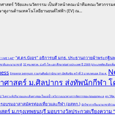
 วิทยาศาสตร์ วิจัยและนวัตกรรม เป็นหัวหน้าคณะนำทีมคณะวิศวกรร
ูงานด้านเทคโนโลยียานยนต์ไฟฟ้า (EV) ณ...
"ศ.ดร.บังอร" อธิการบดี มกธ. ประธานถวายผ้าพระกฐิน
E I-ME I-AE"
ับชาติและนานาชาติ
32 ทุน พสวท. ป.ตรี–โท–เอก ศึกษาต่อต่างประเทศ ปี 2569 (ประเภทคัดเลือกเพิ่ม
N
ness
Emperor penguin รวมรุ่นศิษย์เก่านักบาสฯ อัสสัมชัญ คว้าที่ 3 บาสเกตบอล ถ้วย ค.
ศาสตร์ ม.ศิลปากร ส่งทัพนักกีฬา 
 AI วิเคราะห์ปริมาณและเส้นทางขยะในแม่น้ำ หวังวางแนวทางการจัดการขยะก่อนออกทะเล
ดร.วิชิ
การอบรมอาสาสมัครท่องเที่ยวและกีฬา (อสทก.)
นักวิชาการจีน-นานาชาติร่ว
าสตร์ ม.กรุงเทพธนบุรี มอบรางวัลประกวดเรียงความ