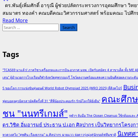
ดร.พันธุ์เพิ่มศักดิ์ อารุณี ผู้ช่วยปลัดกระทรวงการอุดมศึกษา
สมมาตร ทองคำ คณบดีคณะวิศวกรรมศาสตร์ พร้อมคณะ ไปศึกษาด
Read
Read More
Search
more
for:
about
ดร.พันธุ์
เพิ่ม
Tags
ศักดิ์
ผู้
"TCAS69 มาแล้ว! ภาควิชาเครื่องกลและการบิน-อวกาศ มจพ. เปิดรับสมัคร 4 สาขาเด็ด ทั้ง ME A
ช่วย
เสน" ผู้อำนวยการโรงเรียนกีฬาจังหวัดสุพรรณบุรี โชว์ผลงานพร้อมแสดงความยินดีต่อผลงานระด
ปลัด
Busi
กระทรวง
5 ของโลก การแข่งขันหุ่นยนต์ World Robot Olympiad 2025 (WRO 2025) ที่สิงคโปร์
อว.
คณะศึกษา
ฟุตบอลจตุรมิตรสามัคคีครั้งที่ 31 "สี่พี่น้องประคองรัก รักษ์โลกให้ยั่งยืน"
นำ
ทีม
ชน "นนทรีเกมส์"
จุฬาฯ จับมือ The Ocean Cleanup ใช้กล้องและ
BTU
Engineering
ดร.วิชิต อิ่มอารมย์ ประธาน ป.เอก ศิลปากร เป็นวิทยากรโครง
ดู
นิเทศศ
หวดวงสวิง "สุพศิน เรืองธรรม" ม.ศิลปากร ฉายแวว จ่อดาวรุ่งมุ่งสู่นักกอล์ฟทีมชาติ