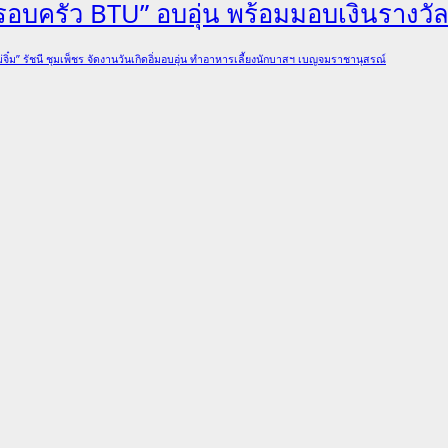
“ครอบครัว BTU” อบอุ่น พร้อมมอบเงินรางวั
่จิ๋ม” รัชนี ชุมเพ็ชร จัดงานวันเกิดอิ่มอบอุ่น ทำอาหารเลี้ยงนักบาสฯ เบญจมราชานุสรณ์