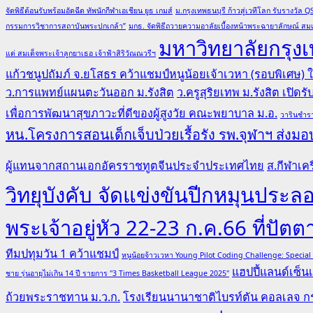
งาน
จัดพิธีต้อนรับพร้อมอัดฉีด ทัพนักกีฬาเอเชียน ยูธ เกมส์
ม.กรุงเทพธนบุรี ก้าวสู่เวทีโลก รับรางวั
ยาน
กรรมการวิชาการสถาบันพระปกเกล้า”
มกธ. จัดพิธีถวายความอาลัยเบื้องหน้าพระฉายาลักษณ์ สมเ
ยนต์
มหาวิทยาลัยกรุงเ
ไฟฟ้า
แด่ สมเด็จพระเจ้าลูกยาเธอ เจ้าฟ้าสิริวัณณวรีฯ
ระดับ
แก้วชนูปถัมภ์ จ.ยโสธร คว้าแชมป์หนูน้อยเจ้าเวหา (รอบพิเศษ)
โลก
ว.การแพทย์แผนตะวันออก ม.รังสิต
ว.ครูสุริยเทพ ม.รังสิต เปิด
ณ
เพื่อการพัฒนาสุขภาวะที่ดีของผู้สูงวัย คณะพยาบาล ม.อ.
วารินชำรา
BYD
หน.โครงการสอนเด็กเจ็บป่วยเรื้อรัง รพ.จุฬาฯ ส่งมอบ
ประเทศ
จีน
ผู้แทนจากสถานเอกอัครราชทูตจีนประจำประเทศไทย
ส.กีฬาเคร
วิทยุบังคับ จัดแข่งขันปีกหมุนป
พระเจ้าอยู่หัว 22-23 ก.ค.66 ที่ปัตต
ทีมปทุมวัน 1 คว้าแชมป์
หนูน้อยจ้าวเวหา Young Pilot Coding Challenge: Specia
แฮปปี้แลนด์เซ็นเ
ชาย รุ่นอายุไม่เกิน 14 ปี รายการ "3 Times Basketball League 2025"
ถ้วยพระราชทาน ม.ว.ก.
โรงเรียนนานาชาติไบรท์ตัน คอลเลจ กร