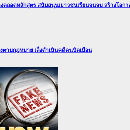
องตลอดหลักสูตร สนับสนุนเยาวชนเรียนจนจบ สร้างโอกาส
ต้องตามกฎหมาย เล็งดำเนินคดีคนบิดเบือน