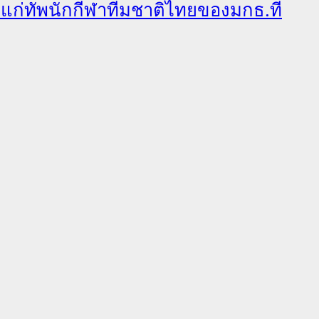
ลแก่ทัพนักกีฬาทีมชาติไทยของมกธ.ที่