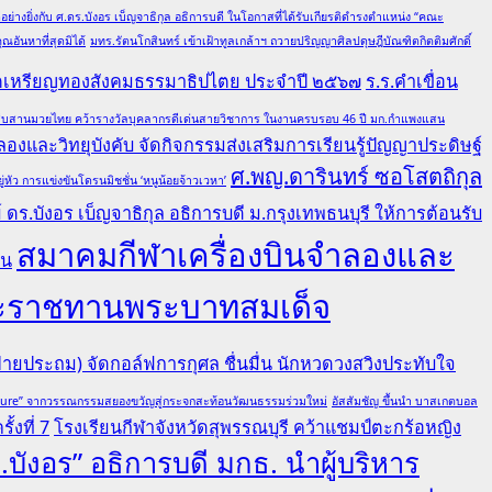
ย่างยิ่งกับ ศ.ดร.บังอร เบ็ญจาธิกุล อธิการบดี ในโอกาสที่ได้รับเกียรติดำรงตำแหน่ง “คณะ
อันหาที่สุดมิได้
มทร.รัตนโกสินทร์ เข้าเฝ้าทูลเกล้าฯ ถวายปริญญาศิลปดุษฎีบัณฑิตกิตติมศักดิ์
ณฑิตเหรียญทองสังคมธรรมาธิปไตย ประจำปี ๒๕๖๗
ร.ร.คำเขื่อน
ล ผู้สืบสานมวยไทย คว้ารางวัลบุคลากรดีเด่นสายวิชาการ ในงานครบรอบ 46 ปี มก.กำแพงแสน
องและวิทยุบังคับ จัดกิจกรรมส่งเสริมการเรียนรู้ปัญญาประดิษฐ์
ศ.พญ.ดารินทร์ ซอโสตถิกุล
ว การแข่งขันโดรนมิชชั่น ‘หนูน้อยจ้าวเวหา’
ดร.บังอร เบ็ญจาธิกุล อธิการบดี ม.กรุงเทพธนบุรี ให้การต้อนรับ
สมาคมกีฬาเครื่องบินจำลองและ
คน
ยพระราชทานพระบาทสมเด็จ
ายประถม) จัดกอล์ฟการกุศล ชื่นมื่น นักหวดวงสวิงประทับใจ
lture” จากวรรณกรรมสยองขวัญสู่กระจกสะท้อนวัฒนธรรมร่วมใหม่
อัสสัมชัญ ขึ้นนำ บาสเกตบอล
้งที่ 7
โรงเรียนกีฬาจังหวัดสุพรรณบุรี คว้าแชมป์ตะกร้อหญิง
.บังอร” อธิการบดี มกธ. นำผู้บริหาร