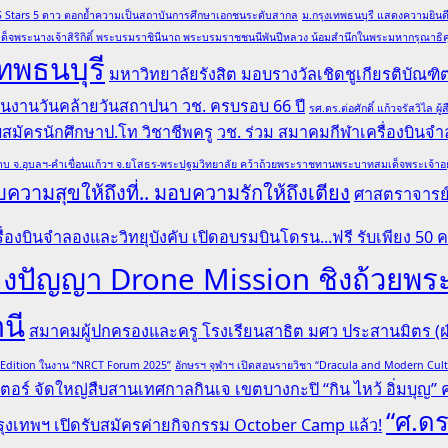
ล QS Stars 5 ดาว ตอกย้ำความเป็นสถาบันการศึกษาเอกชนระดับสากล
ม.กรุงเทพธนบุรี แสดงความยินดีอ
ด็จพระนางเจ้าสิริกิติ์ พระบรมราชินีนาถ พระบรมราชชนนีพันปีหลวง น้อมสำนึกในพระมหากรุณาธิคุณ
ทพธนบุรี
มหาวิทยาลัยรังสิต มอบรางวัลเชิดชูเกียรติบั
 ในงานวันคล้ายวันสถาปนา วช. ครบรอบ 66 ปี
รศ.ดร.ต่อศักดิ์ แก้วจรัสวิไ
รับสมัครนักศึกษาป.โท วิชาชีพครู
วช. ร่วม สมาคมกีฬาเครื่องบินจำล
บ จ.อุบลฯ-คำเขื่อนแก้วฯ จ.ยโสธร-พระปฐมวิทยาลัย คว้าถ้วยพระราชทานพระบาทสมเด็จพระเจ้าอยู่หั
ความสุขให้ถึงที่.. มอบความรักให้ถึงเตียง
ศาสตราจารย์ 
ื่องบินจำลองและวิทยุบังคับ เปิดอบรมบินโดรน...ฟรี รับเพียง 50 
ระลองปัญญา Drone Mission ชิงถ้ว
านี
สมาคมผู้ปกครองและครู โรงเรียนสาธิต มศว ประสานมิตร (ฝ่
l Edition ในงาน “NRCT Forum 2025”
อักษรฯ จุฬาฯ เปิดสอนรายวิชา “Dracula and Modern Cu
ตอร์ จัดใหญ่สืบสานเทศกาลกินเจ เขตบางกะปิ “กิน ไหว้ อิ่มบุญ” ครั
“ศ.ดร
ุงเทพฯ เปิดรับสมัครค่ายกิจกรรม October Camp แล้ว!