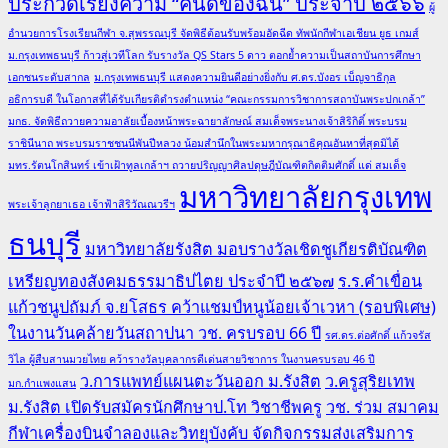
ประกวดเรียงความ “คนดีของฉัน” ประจำปี ๒๕๖๖
ผู้
อำนวยการโรงเรียนกีฬา จ.สุพรรณบุรี จัดพิธีต้อนรับพร้อมอัดฉีด ทัพนักกีฬาเอเชียน ยูธ เกมส์
ม.กรุงเทพธนบุรี ก้าวสู่เวทีโลก รับรางวัล QS Stars 5 ดาว ตอกย้ำความเป็นสถาบันการศึกษา
เอกชนระดับสากล
ม.กรุงเทพธนบุรี แสดงความยินดีอย่างยิ่งกับ ศ.ดร.บังอร เบ็ญจาธิกุล
อธิการบดี ในโอกาสที่ได้รับเกียรติดำรงตำแหน่ง “คณะกรรมการวิชาการสถาบันพระปกเกล้า”
มกธ. จัดพิธีถวายความอาลัยเบื้องหน้าพระฉายาลักษณ์ สมเด็จพระนางเจ้าสิริกิติ์ พระบรม
ราชินีนาถ พระบรมราชชนนีพันปีหลวง น้อมสำนึกในพระมหากรุณาธิคุณอันหาที่สุดมิได้
มทร.รัตนโกสินทร์ เข้าเฝ้าทูลเกล้าฯ ถวายปริญญาศิลปดุษฎีบัณฑิตกิตติมศักดิ์ แด่ สมเด็จ
มหาวิทยาลัยกรุงเทพ
พระเจ้าลูกยาเธอ เจ้าฟ้าสิริวัณณวรีฯ
ธนบุรี
มหาวิทยาลัยรังสิต มอบรางวัลเชิดชูเกียรติบัณฑิต
เหรียญทองสังคมธรรมาธิปไตย ประจำปี ๒๕๖๗
ร.ร.คำเขื่อน
แก้วชนูปถัมภ์ จ.ยโสธร คว้าแชมป์หนูน้อยเจ้าเวหา (รอบพิเศษ)
ในงานวันคล้ายวันสถาปนา วช. ครบรอบ 66 ปี
รศ.ดร.ต่อศักดิ์ แก้วจรัส
วิไล ผู้สืบสานมวยไทย คว้ารางวัลบุคลากรดีเด่นสายวิชาการ ในงานครบรอบ 46 ปี
ว.การแพทย์แผนตะวันออก ม.รังสิต
ว.ครูสุริยเทพ
มก.กำแพงแสน
ม.รังสิต เปิดรับสมัครนักศึกษาป.โท วิชาชีพครู
วช. ร่วม สมาคม
กีฬาเครื่องบินจำลองและวิทยุบังคับ จัดกิจกรรมส่งเสริมการ