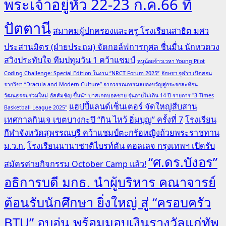
พระเจ้าอยู่หัว 22-23 ก.ค.66 ที่
ปัตตานี
สมาคมผู้ปกครองและครู โรงเรียนสาธิต มศว
ประสานมิตร (ฝ่ายประถม) จัดกอล์ฟการกุศล ชื่นมื่น นักหวดวง
สวิงประทับใจ ทีมปทุมวัน 1 คว้าแชมป์
หนูน้อยจ้าวเวหา Young Pilot
Coding Challenge: Special Edition ในงาน “NRCT Forum 2025”
อักษรฯ จุฬาฯ เปิดสอน
รายวิชา “Dracula and Modern Culture” จากวรรณกรรมสยองขวัญสู่กระจกสะท้อน
วัฒนธรรมร่วมใหม่
อัสสัมชัญ ขึ้นนำ บาสเกตบอลชาย รุ่นอายุไม่เกิน 14 ปี รายการ "3 Times
แฮปปี้แลนด์เซ็นเตอร์ จัดใหญ่สืบสาน
Basketball League 2025"
เทศกาลกินเจ เขตบางกะปิ “กิน ไหว้ อิ่มบุญ” ครั้งที่ 7
โรงเรียน
กีฬาจังหวัดสุพรรณบุรี คว้าแชมป์ตะกร้อหญิงถ้วยพระราชทาน
ม.ว.ก.
โรงเรียนนานาชาติไบรท์ตัน คอลเลจ กรุงเทพฯ เปิดรับ
“ศ.ดร.บังอร”
สมัครค่ายกิจกรรม October Camp แล้ว!
อธิการบดี มกธ. นำผู้บริหาร คณาจารย์
ต้อนรับนักศึกษา ยิ่งใหญ่ สู่ “ครอบครัว
BTU” อบอุ่น พร้อมมอบเงินรางวัลแก่ทัพ