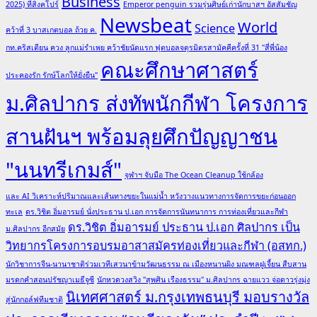
Business
2025) ที่สิงคโปร์
Emperor penguin รวมรุ่นศิษย์เก่านักบาสฯ อัสสัมชัญ
ทักษะ
Newsbeat
World
Science
คว้าที่ 3 บาสเกตบอล ถ้วย ค.
แห่ง
กท.คริสเตียน ควง ลูกแม่รำเพย คว้าชัยนัดแรก ฟุตบอลจตุรมิตรสามัคคีครั้งที่ 31 "สี่พี่น้อง
อนาคต
คณะศึกษาศาสตร์
พร้อม
ประคองรัก รักษ์โลกให้ยั่งยืน"
แนะ
ม.ศิลปากร ส่งทัพนักกีฬา โครงการ
กลยุทธ์
สร้าง
สานฝันฯ พร้อมลุยศึกปัญญาชน
มนุษย์
แห่ง
"นนทรีเกมส์"
อนาคต
จุฬาฯ จับมือ The Ocean Cleanup ใช้กล้อง
และ AI วิเคราะห์ปริมาณและเส้นทางขยะในแม่น้ำ หวังวางแนวทางการจัดการขยะก่อนออก
ทะเล
ดร.วิชิต อิ่มอารมย์ นั่งประธาน ป.เอก การจัดการนันทนาการ การท่องเที่ยวและกีฬา
ดร.วิชิต อิ่มอารมย์ ประธาน ป.เอก ศิลปากร เป็น
ม.ศิลปากร อีกสมัย
วิทยากรโครงการอบรมอาสาสมัครท่องเที่ยวและกีฬา (อสทก.)
นักวิชาการจีน-นานาชาติร่วมเวทีเสวนาข้ามวัฒนธรรม ณ เมืองหนานผิง มณฑลฝูเจี้ยน สืบสาน
มรดกคำสอนปรัชญาเมธีจูซี
นักหวดวงสวิง "สุพศิน เรืองธรรม" ม.ศิลปากร ฉายแวว จ่อดาวรุ่งมุ่ง
นิเทศศาสตร์ ม.กรุงเทพธนบุรี มอบรางวัล
สู่นักกอล์ฟทีมชาติ