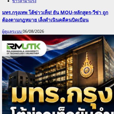
ข่าวล่ามาแรง
มทร.กรุงเทพ โต้ข่าวเท็จ! ยัน MOU-หลักสูตร-วีซ่า ถูก
ต้องตามกฎหมาย เล็งดำเนินคดีคนบิดเบือน
ผู้ดูแลระบบ
06/08/2026