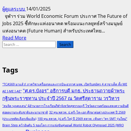
ผู้ดูแลระบบ
14/01/2025
จุฬาฯ ร่วม World Economic Forum ประกาศ The Future of
Jobs 2025 ชี้ทักษะแห่งอนาคต พร้อมแนะกลยุทธ์สร้างมนุษย์
แห่งอนาคต (Future Human) สำหรับประเทศไทย...
Read
Read More
Search
more
for:
about
จุฬาฯ
ร่วม
Tags
World
Economic
Forum
"TCAS69 มาแล้ว! ภาควิชาเครื่องกลและการบิน-อวกาศ มจพ. เปิดรับสมัคร 4 สาขาเด็ด ทั้ง ME
"ศ.ดร.บังอร" อธิการบดี มกธ. ประธานถวายผ้าพระ
ประกาศ
AE I-ME I-AE"
The
กฐินพระราชทาน ประจำปี 2567 ณ วัดศรีสุดาราม วรวิหาร
Future
"สมจิต บุญคงเสน" ผู้อำนวยการโรงเรียนกีฬาจังหวัดสุพรรณบุรี โชว์ผลงานพร้อมแสดงความยินดี
of
ต่อผลงานระดับชาติและนานาชาติ
32 ทุน พสวท. ป.ตรี–โท–เอก ศึกษาต่อต่างประเทศ ปี 2569
Jobs
(ประเภทคัดเลือกเพิ่มเติม)
100 ทุน สควค. (ป.ตรี–โท) ปี 2569 สสวท. เฟ้นหา “ครู SMT รุ่นใหม่”
2025
Brain Step คว้าอันดับ 5 ของโลก การแข่งขันหุ่นยนต์ World Robot Olympiad 2025 (WRO
ชี้