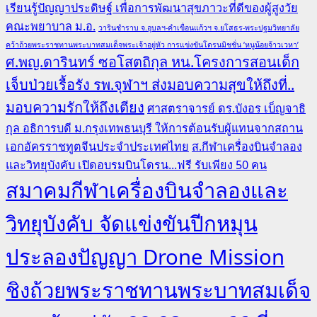
เรียนรู้ปัญญาประดิษฐ์ เพื่อการพัฒนาสุขภาวะที่ดีของผู้สูงวัย
คณะพยาบาล ม.อ.
วารินชำราบ จ.อุบลฯ-คำเขื่อนแก้วฯ จ.ยโสธร-พระปฐมวิทยาลัย
คว้าถ้วยพระราชทานพระบาทสมเด็จพระเจ้าอยู่หัว การแข่งขันโดรนมิชชั่น ‘หนูน้อยจ้าวเวหา’
ศ.พญ.ดารินทร์ ซอโสตถิกุล หน.โครงการสอนเด็ก
เจ็บป่วยเรื้อรัง รพ.จุฬาฯ ส่งมอบความสุขให้ถึงที่..
มอบความรักให้ถึงเตียง
ศาสตราจารย์ ดร.บังอร เบ็ญจาธิ
กุล อธิการบดี ม.กรุงเทพธนบุรี ให้การต้อนรับผู้แทนจากสถาน
เอกอัครราชทูตจีนประจำประเทศไทย
ส.กีฬาเครื่องบินจำลอง
และวิทยุบังคับ เปิดอบรมบินโดรน...ฟรี รับเพียง 50 คน
สมาคมกีฬาเครื่องบินจำลองและ
วิทยุบังคับ จัดแข่งขันปีกหมุน
ประลองปัญญา Drone Mission
ชิงถ้วยพระราชทานพระบาทสมเด็จ