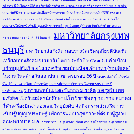
อธิการบดี ในโอกาสที่ได้รับเกียรติดำรงตำแหน่ง “คณะกรรมการวิชาการสถาบันพระปกเกล้า”
มกธ. จัดพิธีถวายความอาลัยเบื้องหน้าพระฉายาลักษณ์ สมเด็จพระนางเจ้าสิริกิติ์ พระบรม
ราชินีนาถ พระบรมราชชนนีพันปีหลวง น้อมสำนึกในพระมหากรุณาธิคุณอันหาที่สุดมิได้
มทร.รัตนโกสินทร์ เข้าเฝ้าทูลเกล้าฯ ถวายปริญญาศิลปดุษฎีบัณฑิตกิตติมศักดิ์ แด่ สมเด็จ
มหาวิทยาลัยกรุงเทพ
พระเจ้าลูกยาเธอ เจ้าฟ้าสิริวัณณวรีฯ
ธนบุรี
มหาวิทยาลัยรังสิต มอบรางวัลเชิดชูเกียรติบัณฑิต
เหรียญทองสังคมธรรมาธิปไตย ประจำปี ๒๕๖๗
ร.ร.คำเขื่อน
แก้วชนูปถัมภ์ จ.ยโสธร คว้าแชมป์หนูน้อยเจ้าเวหา (รอบพิเศษ)
ในงานวันคล้ายวันสถาปนา วช. ครบรอบ 66 ปี
รศ.ดร.ต่อศักดิ์ แก้วจรัส
วิไล ผู้สืบสานมวยไทย คว้ารางวัลบุคลากรดีเด่นสายวิชาการ ในงานครบรอบ 46 ปี
ว.การแพทย์แผนตะวันออก ม.รังสิต
ว.ครูสุริยเทพ
มก.กำแพงแสน
ม.รังสิต เปิดรับสมัครนักศึกษาป.โท วิชาชีพครู
วช. ร่วม สมาคม
กีฬาเครื่องบินจำลองและวิทยุบังคับ จัดกิจกรรมส่งเสริมการ
เรียนรู้ปัญญาประดิษฐ์ เพื่อการพัฒนาสุขภาวะที่ดีของผู้สูงวัย
คณะพยาบาล ม.อ.
วารินชำราบ จ.อุบลฯ-คำเขื่อนแก้วฯ จ.ยโสธร-พระปฐมวิทยาลัย
คว้าถ้วยพระราชทานพระบาทสมเด็จพระเจ้าอยู่หัว การแข่งขันโดรนมิชชั่น ‘หนูน้อยจ้าวเวหา’