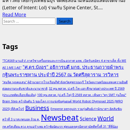
มหาวิทยาลัยกรุงเทพธนบุรี จัดพิธีลงนามหนังสือแสดงเจตจำนง
(Letter of Intent: LoI) ร่วมกับ Spine Center, St....
Read
Read More
Search
more
for:
about
คณะ
แพทยศาสตร์
Tags
ม.กรุงเทพ
ธนบุรี
"TCAS69 มาแล้ว! ภาควิชาเครื่องกลและการบิน-อวกาศ มจพ. เปิดรับสมัคร 4 สาขาเด็ด ทั้ง ME
จัด
"ศ.ดร.บังอร" อธิการบดี มกธ. ประธานถวายผ้าพระ
AE I-ME I-AE"
พิธี
กฐินพระราชทาน ประจำปี 2567 ณ วัดศรีสุดาราม วรวิหาร
ลง
"สมจิต บุญคงเสน" ผู้อำนวยการโรงเรียนกีฬาจังหวัดสุพรรณบุรี โชว์ผลงานพร้อมแสดงความยินดี
นาม
ต่อผลงานระดับชาติและนานาชาติ
32 ทุน พสวท. ป.ตรี–โท–เอก ศึกษาต่อต่างประเทศ ปี 2569
บันทึก
(ประเภทคัดเลือกเพิ่มเติม)
100 ทุน สควค. (ป.ตรี–โท) ปี 2569 สสวท. เฟ้นหา “ครู SMT รุ่นใหม่”
ความ
Brain Step คว้าอันดับ 5 ของโลก การแข่งขันหุ่นยนต์ World Robot Olympiad 2025 (WRO
ร่วม
Business
2025) ที่สิงคโปร์
Emperor penguin รวมรุ่นศิษย์เก่านักบาสฯ อัสสัมชัญ
มือ
Newsbeat
World
Science
คว้าที่ 3 บาสเกตบอล ถ้วย ค.
กับ
กท.คริสเตียน ควง ลูกแม่รำเพย คว้าชัยนัดแรก ฟุตบอลจตุรมิตรสามัคคีครั้งที่ 31 "สี่พี่น้อง
Spine