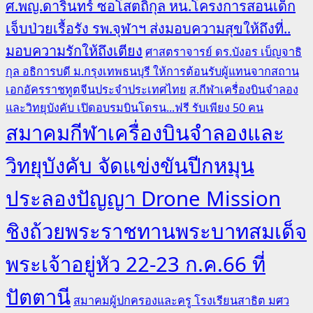
ศ.พญ.ดารินทร์ ซอโสตถิกุล หน.โครงการสอนเด็ก
เจ็บป่วยเรื้อรัง รพ.จุฬาฯ ส่งมอบความสุขให้ถึงที่..
มอบความรักให้ถึงเตียง
ศาสตราจารย์ ดร.บังอร เบ็ญจาธิ
กุล อธิการบดี ม.กรุงเทพธนบุรี ให้การต้อนรับผู้แทนจากสถาน
เอกอัครราชทูตจีนประจำประเทศไทย
ส.กีฬาเครื่องบินจำลอง
และวิทยุบังคับ เปิดอบรมบินโดรน...ฟรี รับเพียง 50 คน
สมาคมกีฬาเครื่องบินจำลองและ
วิทยุบังคับ จัดแข่งขันปีกหมุน
ประลองปัญญา Drone Mission
ชิงถ้วยพระราชทานพระบาทสมเด็จ
พระเจ้าอยู่หัว 22-23 ก.ค.66 ที่
ปัตตานี
สมาคมผู้ปกครองและครู โรงเรียนสาธิต มศว