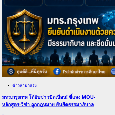
ข่าวล่ามาแรง
มทร.กรุงเทพ โต้ยับข่าวบิดเบือน! ชี้แจง MOU-
หลักสูตร-วีซ่า ถูกกฎหมาย ยันยึดธรรมาภิบาล