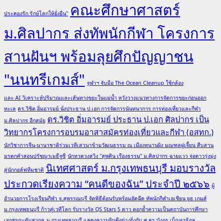
คณะศึกษาศาสตร์
Center
ประคองรัก รักษ์โลกให้ยั่งยืน"
เยอรมนี
ม.ศิลปากร ส่งทัพนักกีฬา โครงการ
และ
โรง
สานฝันฯ พร้อมลุยศึกปัญญาชน
พยาบาล
กลาง
"นนทรีเกมส์"
กรุงเทพมหานคร
จุฬาฯ จับมือ The Ocean Cleanup ใช้กล้อง
กับ
และ AI วิเคราะห์ปริมาณและเส้นทางขยะในแม่น้ำ หวังวางแนวทางการจัดการขยะก่อนออก
Spine
ทะเล
ดร.วิชิต อิ่มอารมย์ นั่งประธาน ป.เอก การจัดการนันทนาการ การท่องเที่ยวและกีฬา
Center
ดร.วิชิต อิ่มอารมย์ ประธาน ป.เอก ศิลปากร เป็น
ม.ศิลปากร อีกสมัย
เยอรมนี
วิทยากรโครงการอบรมอาสาสมัครท่องเที่ยวและกีฬา (อสทก.)
นักวิชาการจีน-นานาชาติร่วมเวทีเสวนาข้ามวัฒนธรรม ณ เมืองหนานผิง มณฑลฝูเจี้ยน สืบสาน
มรดกคำสอนปรัชญาเมธีจูซี
นักหวดวงสวิง "สุพศิน เรืองธรรม" ม.ศิลปากร ฉายแวว จ่อดาวรุ่งมุ่ง
นิเทศศาสตร์ ม.กรุงเทพธนบุรี มอบรางวัล
สู่นักกอล์ฟทีมชาติ
ประกวดเรียงความ “คนดีของฉัน” ประจำปี ๒๕๖๖
ผู้
อำนวยการโรงเรียนกีฬา จ.สุพรรณบุรี จัดพิธีต้อนรับพร้อมอัดฉีด ทัพนักกีฬาเอเชียน ยูธ เกมส์
ม.กรุงเทพธนบุรี ก้าวสู่เวทีโลก รับรางวัล QS Stars 5 ดาว ตอกย้ำความเป็นสถาบันการศึกษา
เอกชนระดับสากล
ม.กรุงเทพธนบุรี แสดงความยินดีอย่างยิ่งกับ ศ.ดร.บังอร เบ็ญจาธิกุล