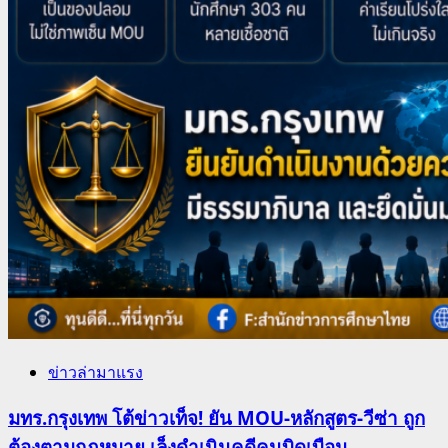
ข่าวล่ามาแรง
มทร.กรุงเทพ โต้ข่าวเท็จ! ยัน MOU-หลักสูตร-วีซ่า ถูก
ต้องตามกฎหมาย เล็งดำเนินคดีคนบิดเบือน