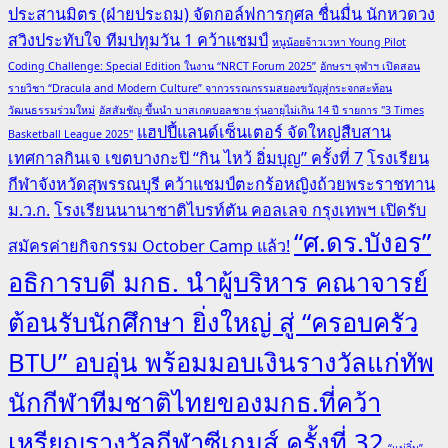
ประสานมิตร (ฝ่ายประถม) จัดกอล์ฟการกุศล ชื่นมื่น นักหวดวง
สวิงประทับใจ ทีมปทุมวัน 1 คว้าแชมป์
หนูน้อยจ้าวเวหา Young Pilot
Coding Challenge: Special Edition ในงาน “NRCT Forum 2025”
อักษรฯ จุฬาฯ เปิดสอน
รายวิชา “Dracula and Modern Culture” จากวรรณกรรมสยองขวัญสู่กระจกสะท้อน
วัฒนธรรมร่วมใหม่
อัสสัมชัญ ขึ้นนำ บาสเกตบอลชาย รุ่นอายุไม่เกิน 14 ปี รายการ "3 Times
แฮปปี้แลนด์เซ็นเตอร์ จัดใหญ่สืบสาน
Basketball League 2025"
เทศกาลกินเจ เขตบางกะปิ “กิน ไหว้ อิ่มบุญ” ครั้งที่ 7
โรงเรียน
กีฬาจังหวัดสุพรรณบุรี คว้าแชมป์ตะกร้อหญิงถ้วยพระราชทาน
ม.ว.ก.
โรงเรียนนานาชาติไบรท์ตัน คอลเลจ กรุงเทพฯ เปิดรับ
“ศ.ดร.บังอร”
สมัครค่ายกิจกรรม October Camp แล้ว!
อธิการบดี มกธ. นำผู้บริหาร คณาจารย์
ต้อนรับนักศึกษา ยิ่งใหญ่ สู่ “ครอบครัว
BTU” อบอุ่น พร้อมมอบเงินรางวัลแก่ทัพ
นักกีฬาทีมชาติไทยของมกธ.ที่คว้า
เหรียญรางวัลกีฬาซีเกมส์ ครั้งที่ 32
“แม่จิ๋ม”