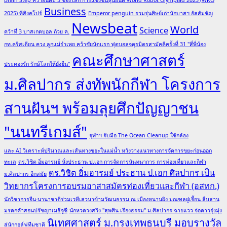
เลี้ยง
Business
2025) ที่สิงคโปร์
Emperor penguin รวมรุ่นศิษย์เก่านักบาสฯ อัสสัมชัญ
ชีวิต
Newsbeat
World
Science
คว้าที่ 3 บาสเกตบอล ถ้วย ค.
สร้าง
กท.คริสเตียน ควง ลูกแม่รำเพย คว้าชัยนัดแรก ฟุตบอลจตุรมิตรสามัคคีครั้งที่ 31 "สี่พี่น้อง
ไทย
คณะศึกษาศาสตร์
ยั่งยืน”
ประคองรัก รักษ์โลกให้ยั่งยืน"
ม.ศิลปากร ส่งทัพนักกีฬา โครงการ
สานฝันฯ พร้อมลุยศึกปัญญาชน
"นนทรีเกมส์"
จุฬาฯ จับมือ The Ocean Cleanup ใช้กล้อง
และ AI วิเคราะห์ปริมาณและเส้นทางขยะในแม่น้ำ หวังวางแนวทางการจัดการขยะก่อนออก
ทะเล
ดร.วิชิต อิ่มอารมย์ นั่งประธาน ป.เอก การจัดการนันทนาการ การท่องเที่ยวและกีฬา
ดร.วิชิต อิ่มอารมย์ ประธาน ป.เอก ศิลปากร เป็น
ม.ศิลปากร อีกสมัย
วิทยากรโครงการอบรมอาสาสมัครท่องเที่ยวและกีฬา (อสทก.)
นักวิชาการจีน-นานาชาติร่วมเวทีเสวนาข้ามวัฒนธรรม ณ เมืองหนานผิง มณฑลฝูเจี้ยน สืบสาน
มรดกคำสอนปรัชญาเมธีจูซี
นักหวดวงสวิง "สุพศิน เรืองธรรม" ม.ศิลปากร ฉายแวว จ่อดาวรุ่งมุ่ง
นิเทศศาสตร์ ม.กรุงเทพธนบุรี มอบรางวัล
สู่นักกอล์ฟทีมชาติ