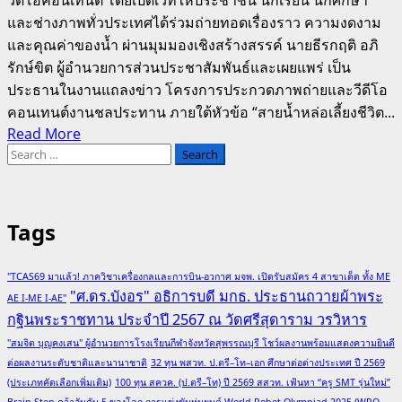
วีดีโอคอนเทนต์ โดยเปิดเวทีให้ประชาชน นักเรียน นักศึกษา
และช่างภาพทั่วประเทศได้ร่วมถ่ายทอดเรื่องราว ความงดงาม
และคุณค่าของน้ำ ผ่านมุมมองเชิงสร้างสรรค์ นายธีรกฤติ อภิ
รักษ์ขิต ผู้อำนวยการส่วนประชาสัมพันธ์และเผยแพร่ เป็น
ประธานในงานแถลงข่าว โครงการประกวดภาพถ่ายและวีดีโอ
คอนเทนต์งานชลประทาน ภายใต้หัวข้อ “สายน้ำหล่อเลี้ยงชีวิต...
Read
Read More
Search
more
for:
about
กรมชลประทาน
จัด
Tags
ประกวด
ภาพถ่าย
"TCAS69 มาแล้ว! ภาควิชาเครื่องกลและการบิน-อวกาศ มจพ. เปิดรับสมัคร 4 สาขาเด็ด ทั้ง ME
และ
"ศ.ดร.บังอร" อธิการบดี มกธ. ประธานถวายผ้าพระ
AE I-ME I-AE"
วีดีโอ
กฐินพระราชทาน ประจำปี 2567 ณ วัดศรีสุดาราม วรวิหาร
คอน
"สมจิต บุญคงเสน" ผู้อำนวยการโรงเรียนกีฬาจังหวัดสุพรรณบุรี โชว์ผลงานพร้อมแสดงความยินดี
เทนต์
ต่อผลงานระดับชาติและนานาชาติ
32 ทุน พสวท. ป.ตรี–โท–เอก ศึกษาต่อต่างประเทศ ปี 2569
“สายน้ำ
(ประเภทคัดเลือกเพิ่มเติม)
100 ทุน สควค. (ป.ตรี–โท) ปี 2569 สสวท. เฟ้นหา “ครู SMT รุ่นใหม่”
หล่อ
Brain Step คว้าอันดับ 5 ของโลก การแข่งขันหุ่นยนต์ World Robot Olympiad 2025 (WRO