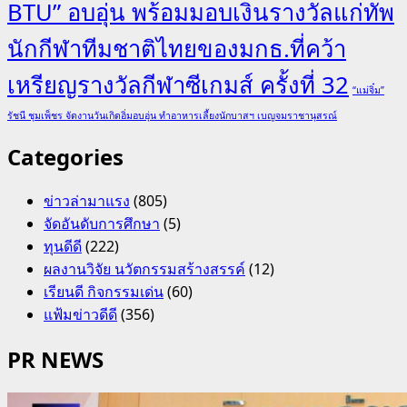
BTU” อบอุ่น พร้อมมอบเงินรางวัลแก่ทัพ
นักกีฬาทีมชาติไทยของมกธ.ที่คว้า
เหรียญรางวัลกีฬาซีเกมส์ ครั้งที่ 32
“แม่จิ๋ม”
รัชนี ชุมเพ็ชร จัดงานวันเกิดอิ่มอบอุ่น ทำอาหารเลี้ยงนักบาสฯ เบญจมราชานุสรณ์
Categories
ข่าวล่ามาแรง
(805)
จัดอันดับการศึกษา
(5)
ทุนดีดี
(222)
ผลงานวิจัย นวัตกรรมสร้างสรรค์
(12)
เรียนดี กิจกรรมเด่น
(60)
แฟ้มข่าวดีดี
(356)
PR NEWS