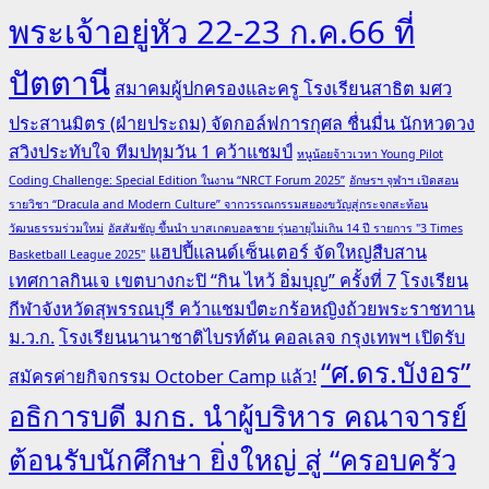
พระเจ้าอยู่หัว 22-23 ก.ค.66 ที่
ปัตตานี
สมาคมผู้ปกครองและครู โรงเรียนสาธิต มศว
ประสานมิตร (ฝ่ายประถม) จัดกอล์ฟการกุศล ชื่นมื่น นักหวดวง
สวิงประทับใจ ทีมปทุมวัน 1 คว้าแชมป์
หนูน้อยจ้าวเวหา Young Pilot
Coding Challenge: Special Edition ในงาน “NRCT Forum 2025”
อักษรฯ จุฬาฯ เปิดสอน
รายวิชา “Dracula and Modern Culture” จากวรรณกรรมสยองขวัญสู่กระจกสะท้อน
วัฒนธรรมร่วมใหม่
อัสสัมชัญ ขึ้นนำ บาสเกตบอลชาย รุ่นอายุไม่เกิน 14 ปี รายการ "3 Times
แฮปปี้แลนด์เซ็นเตอร์ จัดใหญ่สืบสาน
Basketball League 2025"
เทศกาลกินเจ เขตบางกะปิ “กิน ไหว้ อิ่มบุญ” ครั้งที่ 7
โรงเรียน
กีฬาจังหวัดสุพรรณบุรี คว้าแชมป์ตะกร้อหญิงถ้วยพระราชทาน
ม.ว.ก.
โรงเรียนนานาชาติไบรท์ตัน คอลเลจ กรุงเทพฯ เปิดรับ
“ศ.ดร.บังอร”
สมัครค่ายกิจกรรม October Camp แล้ว!
อธิการบดี มกธ. นำผู้บริหาร คณาจารย์
ต้อนรับนักศึกษา ยิ่งใหญ่ สู่ “ครอบครัว