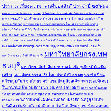
ประกวดเรียงความ “คนดีของฉัน” ประจำปี ๒๕๖๖
ผู้
อำนวยการโรงเรียนกีฬา จ.สุพรรณบุรี จัดพิธีต้อนรับพร้อมอัดฉีด ทัพนักกีฬาเอเชียน ยูธ เกมส์
ม.กรุงเทพธนบุรี ก้าวสู่เวทีโลก รับรางวัล QS Stars 5 ดาว ตอกย้ำความเป็นสถาบันการศึกษา
เอกชนระดับสากล
ม.กรุงเทพธนบุรี แสดงความยินดีอย่างยิ่งกับ ศ.ดร.บังอร เบ็ญจาธิกุล
อธิการบดี ในโอกาสที่ได้รับเกียรติดำรงตำแหน่ง “คณะกรรมการวิชาการสถาบันพระปกเกล้า”
มกธ. จัดพิธีถวายความอาลัยเบื้องหน้าพระฉายาลักษณ์ สมเด็จพระนางเจ้าสิริกิติ์ พระบรม
ราชินีนาถ พระบรมราชชนนีพันปีหลวง น้อมสำนึกในพระมหากรุณาธิคุณอันหาที่สุดมิได้
มทร.รัตนโกสินทร์ เข้าเฝ้าทูลเกล้าฯ ถวายปริญญาศิลปดุษฎีบัณฑิตกิตติมศักดิ์ แด่ สมเด็จ
มหาวิทยาลัยกรุงเทพ
พระเจ้าลูกยาเธอ เจ้าฟ้าสิริวัณณวรีฯ
ธนบุรี
มหาวิทยาลัยรังสิต มอบรางวัลเชิดชูเกียรติบัณฑิต
เหรียญทองสังคมธรรมาธิปไตย ประจำปี ๒๕๖๗
ร.ร.คำเขื่อน
แก้วชนูปถัมภ์ จ.ยโสธร คว้าแชมป์หนูน้อยเจ้าเวหา (รอบพิเศษ)
ในงานวันคล้ายวันสถาปนา วช. ครบรอบ 66 ปี
รศ.ดร.ต่อศักดิ์ แก้วจรัส
วิไล ผู้สืบสานมวยไทย คว้ารางวัลบุคลากรดีเด่นสายวิชาการ ในงานครบรอบ 46 ปี
ว.การแพทย์แผนตะวันออก ม.รังสิต
ว.ครูสุริยเทพ
มก.กำแพงแสน
ม.รังสิต เปิดรับสมัครนักศึกษาป.โท วิชาชีพครู
วช. ร่วม สมาคม