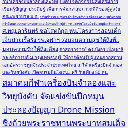
กีฬาเครื่องบินจำลองและวิทยุบังคับ จัดกิจกรรมส่งเสริมการ
เรียนรู้ปัญญาประดิษฐ์ เพื่อการพัฒนาสุขภาวะที่ดีของผู้สูงวัย
คณะพยาบาล ม.อ.
วารินชำราบ จ.อุบลฯ-คำเขื่อนแก้วฯ จ.ยโสธร-พระปฐมวิทยาลัย
คว้าถ้วยพระราชทานพระบาทสมเด็จพระเจ้าอยู่หัว การแข่งขันโดรนมิชชั่น ‘หนูน้อยจ้าวเวหา’
ศ.พญ.ดารินทร์ ซอโสตถิกุล หน.โครงการสอนเด็ก
เจ็บป่วยเรื้อรัง รพ.จุฬาฯ ส่งมอบความสุขให้ถึงที่..
มอบความรักให้ถึงเตียง
ศาสตราจารย์ ดร.บังอร เบ็ญจาธิ
กุล อธิการบดี ม.กรุงเทพธนบุรี ให้การต้อนรับผู้แทนจากสถาน
เอกอัครราชทูตจีนประจำประเทศไทย
ส.กีฬาเครื่องบินจำลอง
และวิทยุบังคับ เปิดอบรมบินโดรน...ฟรี รับเพียง 50 คน
สมาคมกีฬาเครื่องบินจำลองและ
วิทยุบังคับ จัดแข่งขันปีกหมุน
ประลองปัญญา Drone Mission
ชิงถ้วยพระราชทานพระบาทสมเด็จ