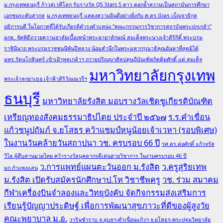
ม.กรุงเทพธนบุรี ก้าวสู่เวทีโลก รับรางวัล QS Stars 5 ดาว ตอกย้ำความเป็นสถาบันการศึกษา
เอกชนระดับสากล
ม.กรุงเทพธนบุรี แสดงความยินดีอย่างยิ่งกับ ศ.ดร.บังอร เบ็ญจาธิกุล
อธิการบดี ในโอกาสที่ได้รับเกียรติดำรงตำแหน่ง “คณะกรรมการวิชาการสถาบันพระปกเกล้า”
มกธ. จัดพิธีถวายความอาลัยเบื้องหน้าพระฉายาลักษณ์ สมเด็จพระนางเจ้าสิริกิติ์ พระบรม
ราชินีนาถ พระบรมราชชนนีพันปีหลวง น้อมสำนึกในพระมหากรุณาธิคุณอันหาที่สุดมิได้
มทร.รัตนโกสินทร์ เข้าเฝ้าทูลเกล้าฯ ถวายปริญญาศิลปดุษฎีบัณฑิตกิตติมศักดิ์ แด่ สมเด็จ
มหาวิทยาลัยกรุงเทพ
พระเจ้าลูกยาเธอ เจ้าฟ้าสิริวัณณวรีฯ
ธนบุรี
มหาวิทยาลัยรังสิต มอบรางวัลเชิดชูเกียรติบัณฑิต
เหรียญทองสังคมธรรมาธิปไตย ประจำปี ๒๕๖๗
ร.ร.คำเขื่อน
แก้วชนูปถัมภ์ จ.ยโสธร คว้าแชมป์หนูน้อยเจ้าเวหา (รอบพิเศษ)
ในงานวันคล้ายวันสถาปนา วช. ครบรอบ 66 ปี
รศ.ดร.ต่อศักดิ์ แก้วจรัส
วิไล ผู้สืบสานมวยไทย คว้ารางวัลบุคลากรดีเด่นสายวิชาการ ในงานครบรอบ 46 ปี
ว.การแพทย์แผนตะวันออก ม.รังสิต
ว.ครูสุริยเทพ
มก.กำแพงแสน
ม.รังสิต เปิดรับสมัครนักศึกษาป.โท วิชาชีพครู
วช. ร่วม สมาคม
กีฬาเครื่องบินจำลองและวิทยุบังคับ จัดกิจกรรมส่งเสริมการ
เรียนรู้ปัญญาประดิษฐ์ เพื่อการพัฒนาสุขภาวะที่ดีของผู้สูงวัย
คณะพยาบาล ม.อ.
วารินชำราบ จ.อุบลฯ-คำเขื่อนแก้วฯ จ.ยโสธร-พระปฐมวิทยาลัย