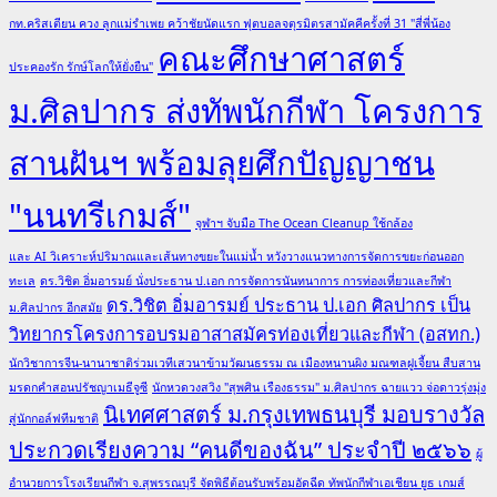
กท.คริสเตียน ควง ลูกแม่รำเพย คว้าชัยนัดแรก ฟุตบอลจตุรมิตรสามัคคีครั้งที่ 31 "สี่พี่น้อง
คณะศึกษาศาสตร์
ประคองรัก รักษ์โลกให้ยั่งยืน"
ม.ศิลปากร ส่งทัพนักกีฬา โครงการ
สานฝันฯ พร้อมลุยศึกปัญญาชน
"นนทรีเกมส์"
จุฬาฯ จับมือ The Ocean Cleanup ใช้กล้อง
และ AI วิเคราะห์ปริมาณและเส้นทางขยะในแม่น้ำ หวังวางแนวทางการจัดการขยะก่อนออก
ทะเล
ดร.วิชิต อิ่มอารมย์ นั่งประธาน ป.เอก การจัดการนันทนาการ การท่องเที่ยวและกีฬา
ดร.วิชิต อิ่มอารมย์ ประธาน ป.เอก ศิลปากร เป็น
ม.ศิลปากร อีกสมัย
วิทยากรโครงการอบรมอาสาสมัครท่องเที่ยวและกีฬา (อสทก.)
นักวิชาการจีน-นานาชาติร่วมเวทีเสวนาข้ามวัฒนธรรม ณ เมืองหนานผิง มณฑลฝูเจี้ยน สืบสาน
มรดกคำสอนปรัชญาเมธีจูซี
นักหวดวงสวิง "สุพศิน เรืองธรรม" ม.ศิลปากร ฉายแวว จ่อดาวรุ่งมุ่ง
นิเทศศาสตร์ ม.กรุงเทพธนบุรี มอบรางวัล
สู่นักกอล์ฟทีมชาติ
ประกวดเรียงความ “คนดีของฉัน” ประจำปี ๒๕๖๖
ผู้
อำนวยการโรงเรียนกีฬา จ.สุพรรณบุรี จัดพิธีต้อนรับพร้อมอัดฉีด ทัพนักกีฬาเอเชียน ยูธ เกมส์