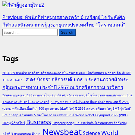
Post
Previous:
ทัพนักกีฬาสมุทรสาครคว้า 6 เหรียญ! โชว์พลังศึก
กีฬาและนันทนาการผู้สูงอายุแห่งประเทศไทย “โคราชเกมส์”
navigation
Search
for:
Tags
"TCAS69 มาแล้ว! ภาควิชาเครื่องกลและการบิน-อวกาศ มจพ. เปิดรับสมัคร 4 สาขาเด็ด ทั้ง ME
"ศ.ดร.บังอร" อธิการบดี มกธ. ประธานถวายผ้าพระ
AE I-ME I-AE"
กฐินพระราชทาน ประจำปี 2567 ณ วัดศรีสุดาราม วรวิหาร
"สมจิต บุญคงเสน" ผู้อำนวยการโรงเรียนกีฬาจังหวัดสุพรรณบุรี โชว์ผลงานพร้อมแสดงความยินดี
ต่อผลงานระดับชาติและนานาชาติ
32 ทุน พสวท. ป.ตรี–โท–เอก ศึกษาต่อต่างประเทศ ปี 2569
(ประเภทคัดเลือกเพิ่มเติม)
100 ทุน สควค. (ป.ตรี–โท) ปี 2569 สสวท. เฟ้นหา “ครู SMT รุ่นใหม่”
Brain Step คว้าอันดับ 5 ของโลก การแข่งขันหุ่นยนต์ World Robot Olympiad 2025 (WRO
Business
2025) ที่สิงคโปร์
Emperor penguin รวมรุ่นศิษย์เก่านักบาสฯ อัสสัมชัญ
Newsbeat
World
Science
คว้าที่ 3 บาสเกตบอล ถ้วย ค.