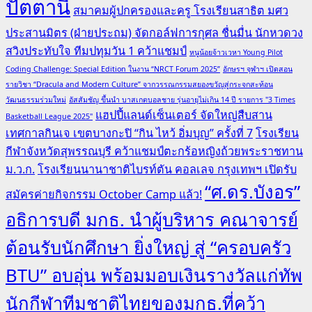
ปัตตานี
สมาคมผู้ปกครองและครู โรงเรียนสาธิต มศว
ประสานมิตร (ฝ่ายประถม) จัดกอล์ฟการกุศล ชื่นมื่น นักหวดวง
สวิงประทับใจ ทีมปทุมวัน 1 คว้าแชมป์
หนูน้อยจ้าวเวหา Young Pilot
Coding Challenge: Special Edition ในงาน “NRCT Forum 2025”
อักษรฯ จุฬาฯ เปิดสอน
รายวิชา “Dracula and Modern Culture” จากวรรณกรรมสยองขวัญสู่กระจกสะท้อน
วัฒนธรรมร่วมใหม่
อัสสัมชัญ ขึ้นนำ บาสเกตบอลชาย รุ่นอายุไม่เกิน 14 ปี รายการ "3 Times
แฮปปี้แลนด์เซ็นเตอร์ จัดใหญ่สืบสาน
Basketball League 2025"
เทศกาลกินเจ เขตบางกะปิ “กิน ไหว้ อิ่มบุญ” ครั้งที่ 7
โรงเรียน
กีฬาจังหวัดสุพรรณบุรี คว้าแชมป์ตะกร้อหญิงถ้วยพระราชทาน
ม.ว.ก.
โรงเรียนนานาชาติไบรท์ตัน คอลเลจ กรุงเทพฯ เปิดรับ
“ศ.ดร.บังอร”
สมัครค่ายกิจกรรม October Camp แล้ว!
อธิการบดี มกธ. นำผู้บริหาร คณาจารย์
ต้อนรับนักศึกษา ยิ่งใหญ่ สู่ “ครอบครัว
BTU” อบอุ่น พร้อมมอบเงินรางวัลแก่ทัพ
นักกีฬาทีมชาติไทยของมกธ.ที่คว้า