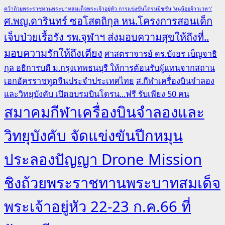
คว้าถ้วยพระราชทานพระบาทสมเด็จพระเจ้าอยู่หัว การแข่งขันโดรนมิชชั่น ‘หนูน้อยจ้าวเวหา’
ศ.พญ.ดารินทร์ ซอโสตถิกุล หน.โครงการสอนเด็ก
เจ็บป่วยเรื้อรัง รพ.จุฬาฯ ส่งมอบความสุขให้ถึงที่..
มอบความรักให้ถึงเตียง
ศาสตราจารย์ ดร.บังอร เบ็ญจาธิ
กุล อธิการบดี ม.กรุงเทพธนบุรี ให้การต้อนรับผู้แทนจากสถาน
เอกอัครราชทูตจีนประจำประเทศไทย
ส.กีฬาเครื่องบินจำลอง
และวิทยุบังคับ เปิดอบรมบินโดรน...ฟรี รับเพียง 50 คน
สมาคมกีฬาเครื่องบินจำลองและ
วิทยุบังคับ จัดแข่งขันปีกหมุน
ประลองปัญญา Drone Mission
ชิงถ้วยพระราชทานพระบาทสมเด็จ
พระเจ้าอยู่หัว 22-23 ก.ค.66 ที่