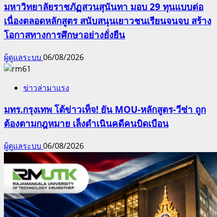
มหาวิทยาลัยราชภัฏสวนสุนันทา มอบ 29 ทุนแบบต่อ
เนื่องตลอดหลักสูตร สนับสนุนเยาวชนเรียนจนจบ สร้าง
โอกาสทางการศึกษาอย่างยั่งยืน
ผู้ดูแลระบบ
06/08/2026
ข่าวล่ามาแรง
มทร.กรุงเทพ โต้ข่าวเท็จ! ยัน MOU-หลักสูตร-วีซ่า ถูก
ต้องตามกฎหมาย เล็งดำเนินคดีคนบิดเบือน
ผู้ดูแลระบบ
06/08/2026