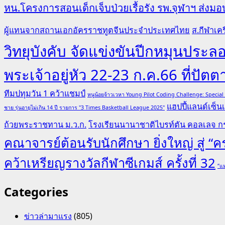
หน.โครงการสอนเด็กเจ็บป่วยเรื้อรัง รพ.จุฬาฯ ส่งมอบ
ผู้แทนจากสถานเอกอัครราชทูตจีนประจำประเทศไทย
ส.กีฬาเคร
วิทยุบังคับ จัดแข่งขันปีกหมุนป
พระเจ้าอยู่หัว 22-23 ก.ค.66 ที่ปัตต
ทีมปทุมวัน 1 คว้าแชมป์
หนูน้อยจ้าวเวหา Young Pilot Coding Challenge: Specia
แฮปปี้แลนด์เซ็นเ
ชาย รุ่นอายุไม่เกิน 14 ปี รายการ "3 Times Basketball League 2025"
ถ้วยพระราชทาน ม.ว.ก.
โรงเรียนนานาชาติไบรท์ตัน คอลเลจ กร
คณาจารย์ต้อนรับนักศึกษา ยิ่งใหญ่ สู่ 
คว้าเหรียญรางวัลกีฬาซีเกมส์ ครั้งที่ 32
“แม
Categories
ข่าวล่ามาแรง
(805)