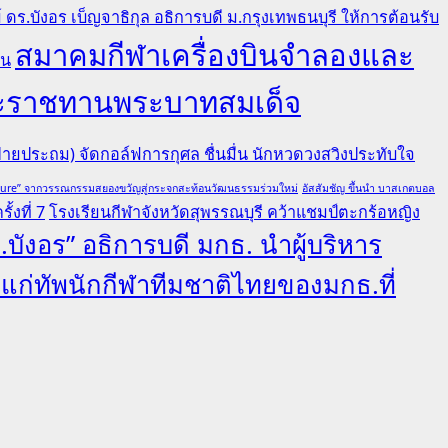
ดร.บังอร เบ็ญจาธิกุล อธิการบดี ม.กรุงเทพธนบุรี ให้การต้อนรับ
สมาคมกีฬาเครื่องบินจำลองและ
คน
ยพระราชทานพระบาทสมเด็จ
ายประถม) จัดกอล์ฟการกุศล ชื่นมื่น นักหวดวงสวิงประทับใจ
lture” จากวรรณกรรมสยองขวัญสู่กระจกสะท้อนวัฒนธรรมร่วมใหม่
อัสสัมชัญ ขึ้นนำ บาสเกตบอล
้งที่ 7
โรงเรียนกีฬาจังหวัดสุพรรณบุรี คว้าแชมป์ตะกร้อหญิง
.บังอร” อธิการบดี มกธ. นำผู้บริหาร
ลแก่ทัพนักกีฬาทีมชาติไทยของมกธ.ที่