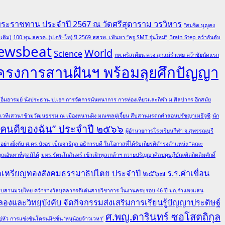
พระราชทาน ประจำปี 2567 ณ วัดศรีสุดาราม วรวิหาร
"สมจิต บุญคง
เติม)
100 ทุน สควค. (ป.ตรี–โท) ปี 2569 สสวท. เฟ้นหา “ครู SMT รุ่นใหม่”
Brain Step คว้าอันดับ
ewsbeat
World
Science
กท.คริสเตียน ควง ลูกแม่รำเพย คว้าชัยนัดแรก
โครงการสานฝันฯ พร้อมลุยศึกปัญญา
ต อิ่มอารมย์ นั่งประธาน ป.เอก การจัดการนันทนาการ การท่องเที่ยวและกีฬา ม.ศิลปากร อีกสมัย
มเวทีเสวนาข้ามวัฒนธรรม ณ เมืองหนานผิง มณฑลฝูเจี้ยน สืบสานมรดกคำสอนปรัชญาเมธีจูซี
นัก
 “คนดีของฉัน” ประจำปี ๒๕๖๖
ผู้อำนวยการโรงเรียนกีฬา จ.สุพรรณบุรี
ย่างยิ่งกับ ศ.ดร.บังอร เบ็ญจาธิกุล อธิการบดี ในโอกาสที่ได้รับเกียรติดำรงตำแหน่ง “คณะ
อันหาที่สุดมิได้
มทร.รัตนโกสินทร์ เข้าเฝ้าทูลเกล้าฯ ถวายปริญญาศิลปดุษฎีบัณฑิตกิตติมศักดิ์
ณฑิตเหรียญทองสังคมธรรมาธิปไตย ประจำปี ๒๕๖๗
ร.ร.คำเขื่อน
ล ผู้สืบสานมวยไทย คว้ารางวัลบุคลากรดีเด่นสายวิชาการ ในงานครบรอบ 46 ปี มก.กำแพงแสน
องและวิทยุบังคับ จัดกิจกรรมส่งเสริมการเรียนรู้ปัญญาประดิษฐ์
ศ.พญ.ดารินทร์ ซอโสตถิกุล
ว การแข่งขันโดรนมิชชั่น ‘หนูน้อยจ้าวเวหา’