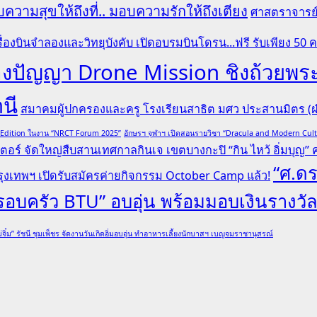
ความสุขให้ถึงที่.. มอบความรักให้ถึงเตียง
ศาสตราจารย์ 
ื่องบินจำลองและวิทยุบังคับ เปิดอบรมบินโดรน...ฟรี รับเพียง 50 
ระลองปัญญา Drone Mission ชิงถ้ว
านี
สมาคมผู้ปกครองและครู โรงเรียนสาธิต มศว ประสานมิตร (ฝ่
l Edition ในงาน “NRCT Forum 2025”
อักษรฯ จุฬาฯ เปิดสอนรายวิชา “Dracula and Modern Cu
ตอร์ จัดใหญ่สืบสานเทศกาลกินเจ เขตบางกะปิ “กิน ไหว้ อิ่มบุญ” ครั
“ศ.ดร
ุงเทพฯ เปิดรับสมัครค่ายกิจกรรม October Camp แล้ว!
“ครอบครัว BTU” อบอุ่น พร้อมมอบเงินรางวั
่จิ๋ม” รัชนี ชุมเพ็ชร จัดงานวันเกิดอิ่มอบอุ่น ทำอาหารเลี้ยงนักบาสฯ เบญจมราชานุสรณ์