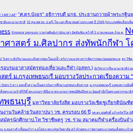
"ศ.ดร.บังอร" อธิการบดี มกธ. ประธานถวายผ้าพระกฐิน
E I-ME I-AE"
ับชาติและนานาชาติ
32 ทุน พสวท. ป.ตรี–โท–เอก ศึกษาต่อต่างประเทศ ปี 2569 (ประเภทคัดเลือกเพิ่ม
N
ness
Emperor penguin รวมรุ่นศิษย์เก่านักบาสฯ อัสสัมชัญ คว้าที่ 3 บาสเกตบอล ถ้วย ค.
ศาสตร์ ม.ศิลปากร ส่งทัพนักกีฬา 
 AI วิเคราะห์ปริมาณและเส้นทางขยะในแม่น้ำ หวังวางแนวทางการจัดการขยะก่อนออกทะเล
ดร.วิชิ
การอบรมอาสาสมัครท่องเที่ยวและกีฬา (อสทก.)
นักวิชาการจีน-นานาชาติร่ว
าสตร์ ม.กรุงเทพธนบุรี มอบรางวัลประกวดเรียงความ
ล QS Stars 5 ดาว ตอกย้ำความเป็นสถาบันการศึกษาเอกชนระดับสากล
ม.กรุงเทพธนบุรี แสดงความยินดีอ
ด็จพระนางเจ้าสิริกิติ์ พระบรมราชินีนาถ พระบรมราชชนนีพันปีหลวง น้อมสำนึกในพระมหากรุณาธิคุณ
ทพธนบุรี
มหาวิทยาลัยรังสิต มอบรางวัลเชิดชูเกียรติบั
 ในงานวันคล้ายวันสถาปนา วช. ครบรอบ 66 ปี
รศ.ดร.ต่อศักดิ์ แก้วจรัสวิไ
รับสมัครนักศึกษาป.โท วิชาชีพครู
วช. ร่วม สมาคมกีฬาเครื่องบินจำล
บ จ.อุบลฯ-คำเขื่อนแก้วฯ จ.ยโสธร-พระปฐมวิทยาลัย คว้าถ้วยพระราชทานพระบาทสมเด็จพระเจ้าอยู่หั