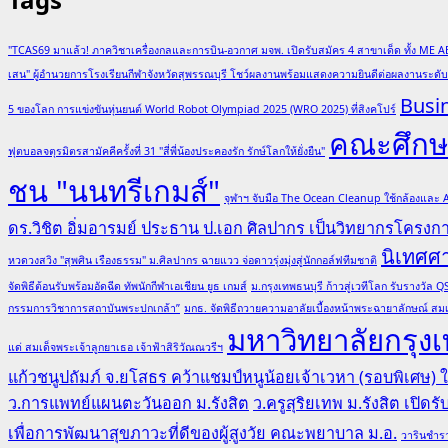
"TCAS69 มาแล้ว! ภาควิชาเครื่องกลและการบิน-อวกาศ มจพ. เปิดรับสมัคร 4 สาขาเด็ด ทั้ง ME A
เสน" ผู้อำนวยการโรงเรียนกีฬาจังหวัดสุพรรณบุรี โชว์ผลงานพร้อมแสดงความยินดีต่อผลงานระด
Busi
5 ของโลก การแข่งขันหุ่นยนต์ World Robot Olympiad 2025 (WRO 2025) ที่สิงคโปร์
คณะศึกษา
ฟุตบอลจตุรมิตรสามัคคีครั้งที่ 31 "สี่พี่น้องประคองรัก รักษ์โลกให้ยั่งยืน"
ชน "นนทรีเกมส์"
จุฬาฯ จับมือ The Ocean Cleanup ใช้กล้องและ
ดร.วิชิต อิ่มอารมย์ ประธาน ป.เอก ศิลปากร เป็นวิทยากรโครง
นิเทศศ
หวดวงสวิง "สุพศิน เรืองธรรม" ม.ศิลปากร ฉายแวว จ่อดาวรุ่งมุ่งสู่นักกอล์ฟทีมชาติ
จัดพิธีต้อนรับพร้อมอัดฉีด ทัพนักกีฬาเอเชียน ยูธ เกมส์
ม.กรุงเทพธนบุรี ก้าวสู่เวทีโลก รับรางวั
กรรมการวิชาการสถาบันพระปกเกล้า”
มกธ. จัดพิธีถวายความอาลัยเบื้องหน้าพระฉายาลักษณ์ สมเ
มหาวิทยาลัยกรุงเ
แด่ สมเด็จพระเจ้าลูกยาเธอ เจ้าฟ้าสิริวัณณวรีฯ
แก้วชนูปถัมภ์ จ.ยโสธร คว้าแชมป์หนูน้อยเจ้าเวหา (รอบพิเศษ)
ว.การแพทย์แผนตะวันออก ม.รังสิต
ว.ครูสุริยเทพ ม.รังสิต เปิด
เพื่อการพัฒนาสุขภาวะที่ดีของผู้สูงวัย คณะพยาบาล ม.อ.
วารินชำรา