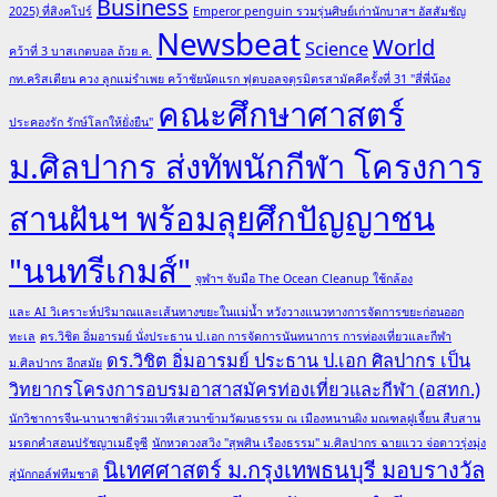
Business
2025) ที่สิงคโปร์
Emperor penguin รวมรุ่นศิษย์เก่านักบาสฯ อัสสัมชัญ
Newsbeat
World
Science
คว้าที่ 3 บาสเกตบอล ถ้วย ค.
กท.คริสเตียน ควง ลูกแม่รำเพย คว้าชัยนัดแรก ฟุตบอลจตุรมิตรสามัคคีครั้งที่ 31 "สี่พี่น้อง
คณะศึกษาศาสตร์
ประคองรัก รักษ์โลกให้ยั่งยืน"
ม.ศิลปากร ส่งทัพนักกีฬา โครงการ
สานฝันฯ พร้อมลุยศึกปัญญาชน
"นนทรีเกมส์"
จุฬาฯ จับมือ The Ocean Cleanup ใช้กล้อง
และ AI วิเคราะห์ปริมาณและเส้นทางขยะในแม่น้ำ หวังวางแนวทางการจัดการขยะก่อนออก
ทะเล
ดร.วิชิต อิ่มอารมย์ นั่งประธาน ป.เอก การจัดการนันทนาการ การท่องเที่ยวและกีฬา
ดร.วิชิต อิ่มอารมย์ ประธาน ป.เอก ศิลปากร เป็น
ม.ศิลปากร อีกสมัย
วิทยากรโครงการอบรมอาสาสมัครท่องเที่ยวและกีฬา (อสทก.)
นักวิชาการจีน-นานาชาติร่วมเวทีเสวนาข้ามวัฒนธรรม ณ เมืองหนานผิง มณฑลฝูเจี้ยน สืบสาน
มรดกคำสอนปรัชญาเมธีจูซี
นักหวดวงสวิง "สุพศิน เรืองธรรม" ม.ศิลปากร ฉายแวว จ่อดาวรุ่งมุ่ง
นิเทศศาสตร์ ม.กรุงเทพธนบุรี มอบรางวัล
สู่นักกอล์ฟทีมชาติ