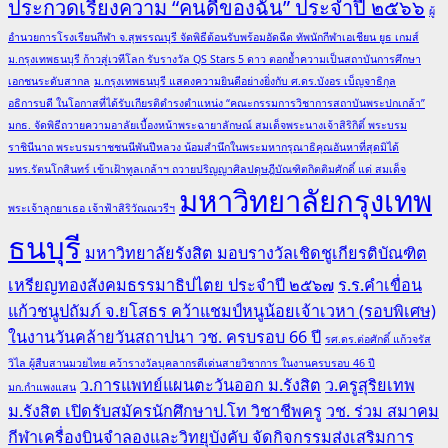
ประกวดเรียงความ “คนดีของฉัน” ประจำปี ๒๕๖๖
ผู้
อำนวยการโรงเรียนกีฬา จ.สุพรรณบุรี จัดพิธีต้อนรับพร้อมอัดฉีด ทัพนักกีฬาเอเชียน ยูธ เกมส์
ม.กรุงเทพธนบุรี ก้าวสู่เวทีโลก รับรางวัล QS Stars 5 ดาว ตอกย้ำความเป็นสถาบันการศึกษา
เอกชนระดับสากล
ม.กรุงเทพธนบุรี แสดงความยินดีอย่างยิ่งกับ ศ.ดร.บังอร เบ็ญจาธิกุล
อธิการบดี ในโอกาสที่ได้รับเกียรติดำรงตำแหน่ง “คณะกรรมการวิชาการสถาบันพระปกเกล้า”
มกธ. จัดพิธีถวายความอาลัยเบื้องหน้าพระฉายาลักษณ์ สมเด็จพระนางเจ้าสิริกิติ์ พระบรม
ราชินีนาถ พระบรมราชชนนีพันปีหลวง น้อมสำนึกในพระมหากรุณาธิคุณอันหาที่สุดมิได้
มทร.รัตนโกสินทร์ เข้าเฝ้าทูลเกล้าฯ ถวายปริญญาศิลปดุษฎีบัณฑิตกิตติมศักดิ์ แด่ สมเด็จ
มหาวิทยาลัยกรุงเทพ
พระเจ้าลูกยาเธอ เจ้าฟ้าสิริวัณณวรีฯ
ธนบุรี
มหาวิทยาลัยรังสิต มอบรางวัลเชิดชูเกียรติบัณฑิต
เหรียญทองสังคมธรรมาธิปไตย ประจำปี ๒๕๖๗
ร.ร.คำเขื่อน
แก้วชนูปถัมภ์ จ.ยโสธร คว้าแชมป์หนูน้อยเจ้าเวหา (รอบพิเศษ)
ในงานวันคล้ายวันสถาปนา วช. ครบรอบ 66 ปี
รศ.ดร.ต่อศักดิ์ แก้วจรัส
วิไล ผู้สืบสานมวยไทย คว้ารางวัลบุคลากรดีเด่นสายวิชาการ ในงานครบรอบ 46 ปี
ว.การแพทย์แผนตะวันออก ม.รังสิต
ว.ครูสุริยเทพ
มก.กำแพงแสน
ม.รังสิต เปิดรับสมัครนักศึกษาป.โท วิชาชีพครู
วช. ร่วม สมาคม
กีฬาเครื่องบินจำลองและวิทยุบังคับ จัดกิจกรรมส่งเสริมการ