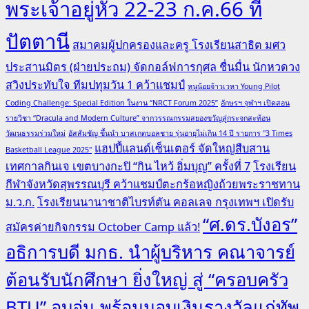
พระเจ้าอยู่หัว 22-23 ก.ค.66 ที่
ปัตตานี
สมาคมผู้ปกครองและครู โรงเรียนสาธิต มศว
ประสานมิตร (ฝ่ายประถม) จัดกอล์ฟการกุศล ชื่นมื่น นักหวดวง
สวิงประทับใจ ทีมปทุมวัน 1 คว้าแชมป์
หนูน้อยจ้าวเวหา Young Pilot
Coding Challenge: Special Edition ในงาน “NRCT Forum 2025”
อักษรฯ จุฬาฯ เปิดสอน
รายวิชา “Dracula and Modern Culture” จากวรรณกรรมสยองขวัญสู่กระจกสะท้อน
วัฒนธรรมร่วมใหม่
อัสสัมชัญ ขึ้นนำ บาสเกตบอลชาย รุ่นอายุไม่เกิน 14 ปี รายการ "3 Times
แฮปปี้แลนด์เซ็นเตอร์ จัดใหญ่สืบสาน
Basketball League 2025"
เทศกาลกินเจ เขตบางกะปิ “กิน ไหว้ อิ่มบุญ” ครั้งที่ 7
โรงเรียน
กีฬาจังหวัดสุพรรณบุรี คว้าแชมป์ตะกร้อหญิงถ้วยพระราชทาน
ม.ว.ก.
โรงเรียนนานาชาติไบรท์ตัน คอลเลจ กรุงเทพฯ เปิดรับ
“ศ.ดร.บังอร”
สมัครค่ายกิจกรรม October Camp แล้ว!
อธิการบดี มกธ. นำผู้บริหาร คณาจารย์
ต้อนรับนักศึกษา ยิ่งใหญ่ สู่ “ครอบครัว
BTU” อบอุ่น พร้อมมอบเงินรางวัลแก่ทัพ