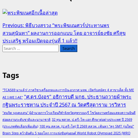
Post
Previous:
พิธีบวงสรวง “พระพิฆเณศวร์ประทานพร
สวนสุนันทา” ผลงานการออกแบบ โดย อาจารย์ธงชัย ศรีสุข
navigation
ประเสริฐ พร้อมเปิดจองรุ่นที่ 1 แล้ว!!
Search
for:
Tags
"TCAS69 มาแล้ว! ภาควิชาเครื่องกลและการบิน-อวกาศ มจพ. เปิดรับสมัคร 4 สาขาเด็ด ทั้ง ME
"ศ.ดร.บังอร" อธิการบดี มกธ. ประธานถวายผ้าพระ
AE I-ME I-AE"
กฐินพระราชทาน ประจำปี 2567 ณ วัดศรีสุดาราม วรวิหาร
"สมจิต บุญคงเสน" ผู้อำนวยการโรงเรียนกีฬาจังหวัดสุพรรณบุรี โชว์ผลงานพร้อมแสดงความยินดี
ต่อผลงานระดับชาติและนานาชาติ
32 ทุน พสวท. ป.ตรี–โท–เอก ศึกษาต่อต่างประเทศ ปี 2569
(ประเภทคัดเลือกเพิ่มเติม)
100 ทุน สควค. (ป.ตรี–โท) ปี 2569 สสวท. เฟ้นหา “ครู SMT รุ่นใหม่”
Brain Step คว้าอันดับ 5 ของโลก การแข่งขันหุ่นยนต์ World Robot Olympiad 2025 (WRO