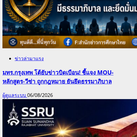
ข่าวล่ามาแรง
มทร.กรุงเทพ โต้ยับข่าวบิดเบือน! ชี้แจง MOU-
หลักสูตร-วีซ่า ถูกกฎหมาย ยันยึดธรรมาภิบาล
ผู้ดูแลระบบ
06/08/2026