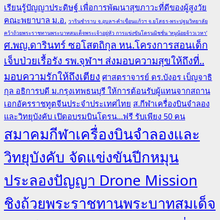
เรียนรู้ปัญญาประดิษฐ์ เพื่อการพัฒนาสุขภาวะที่ดีของผู้สูงวัย
คณะพยาบาล ม.อ.
วารินชำราบ จ.อุบลฯ-คำเขื่อนแก้วฯ จ.ยโสธร-พระปฐมวิทยาลัย
คว้าถ้วยพระราชทานพระบาทสมเด็จพระเจ้าอยู่หัว การแข่งขันโดรนมิชชั่น ‘หนูน้อยจ้าวเวหา’
ศ.พญ.ดารินทร์ ซอโสตถิกุล หน.โครงการสอนเด็ก
เจ็บป่วยเรื้อรัง รพ.จุฬาฯ ส่งมอบความสุขให้ถึงที่..
มอบความรักให้ถึงเตียง
ศาสตราจารย์ ดร.บังอร เบ็ญจาธิ
กุล อธิการบดี ม.กรุงเทพธนบุรี ให้การต้อนรับผู้แทนจากสถาน
เอกอัครราชทูตจีนประจำประเทศไทย
ส.กีฬาเครื่องบินจำลอง
และวิทยุบังคับ เปิดอบรมบินโดรน...ฟรี รับเพียง 50 คน
สมาคมกีฬาเครื่องบินจำลองและ
วิทยุบังคับ จัดแข่งขันปีกหมุน
ประลองปัญญา Drone Mission
ชิงถ้วยพระราชทานพระบาทสมเด็จ